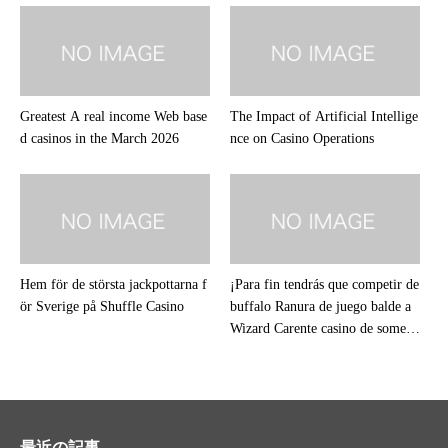
Greatest A real income Web base
The Impact of Artificial Intellige
d casinos in the March 2026
nce on Casino Operations
Hem för de största jackpottarna f
¡Para fin tendrás que competir de
ör Sverige på Shuffle Casino
buffalo Ranura de juego balde a
Wizard Carente casino de someti
miento of Oz Ruby Slippers de
WMS! 株式会社千雅
最近の記事