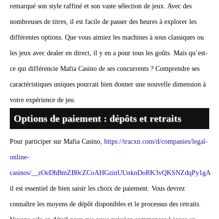
remarqué son style raffiné et son vaste sélection de jeux. Avec des
nombreuses de titres, il est facile de passer des heures à explorer les
différentes options. Que vous aimiez les machines à sous classiques ou
les jeux avec dealer en direct, il y en a pour tous les goûts. Mais qu’est-
ce qui différencie Mafia Casino de ses concurrents ? Comprendre ses
caractéristiques uniques pourrait bien donner une nouvelle dimension à
votre expérience de jeu.
Options de paiement : dépôts et retraits
Pour participer sur Mafia Casino,
https://tracxn.com/d/companies/legal-
online-
casinos/__zOeDhBmZB0cZCoAHGzinUUnknDoRK3vQKSNZdqPy1gA
il est essentiel de bien saisir les choix de paiement. Vous devrez
connaître les moyens de dépôt disponibles et le processus des retraits.