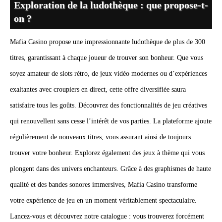
Exploration de la ludothèque : que propose-t-
on ?
Mafia Casino propose une impressionnante ludothèque de plus de 300
titres, garantissant à chaque joueur de trouver son bonheur. Que vous
soyez amateur de slots rétro, de jeux vidéo modernes ou d’expériences
exaltantes avec croupiers en direct, cette offre diversifiée saura
satisfaire tous les goûts. Découvrez des fonctionnalités de jeu créatives
qui renouvellent sans cesse l’intérêt de vos parties. La plateforme ajoute
régulièrement de nouveaux titres, vous assurant ainsi de toujours
trouver votre bonheur. Explorez également des jeux à thème qui vous
plongent dans des univers enchanteurs. Grâce à des graphismes de haute
qualité et des bandes sonores immersives, Mafia Casino transforme
votre expérience de jeu en un moment véritablement spectaculaire.
Lancez-vous et découvrez notre catalogue : vous trouverez forcément