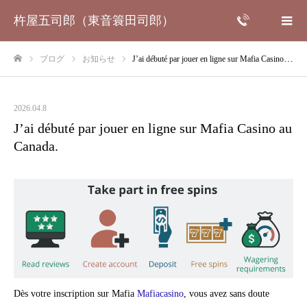
杵屋五司郎（東音簑田司郎）
ブログ
お知らせ
J’ai débuté par jouer en ligne sur Mafia Casino au Canada.
ホーム
2026.04.8
J’ai débuté par jouer en ligne sur Mafia Casino au
Canada.
Dès votre inscription sur Mafia
Mafiacasino
, vous avez sans doute