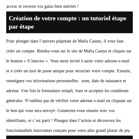
accroc et recevez vos gains bien mérités !
Création de votre compte : un tutoriel étape
par étape
Pour plonger dans l’univers palpitant de Mafia Casino, il vous faut
créer un compte. Rendez-vous sur le site de Mafia Casino et cliquez sur
le bouton « S’inscrire ». Vous serez invité à saisir votre adresse e-mail
et à créer un mot de passe unique pour sécuriser votre compte. Ensuite,
renseignez vos informations personnelles : nom, date de naissance et
adresse. Une fois le formulaire rempli, lisez et acceptez les conditions
générales. N’oubliez pas de vérifier votre adresse e-mail en cliquant sur
le lien qui vous sera envoyé. Connectez-vous ensuite avec vos
identifiants, et c’est parti ! Plongez dans l’action et découvrez les
fonctionnalités innovantes conçues pour votre plus grand plaisir de jeu.