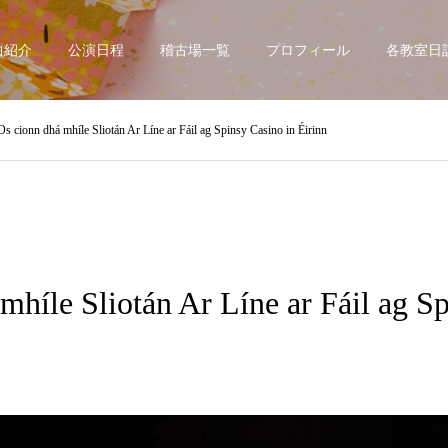
曲紹介
公演日程
稽古場一覧
プロフィール
各教室日
Os cionn dhá mhíle Sliotán Ar Líne ar Fáil ag Spinsy Casino in Éirinn
mhíle Sliotán Ar Líne ar Fáil ag S