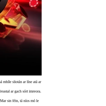
 mhíle sliotán ar líne atá ar
reastal ar gach sórt imreora.
Mar sin féin, tá níos mó le