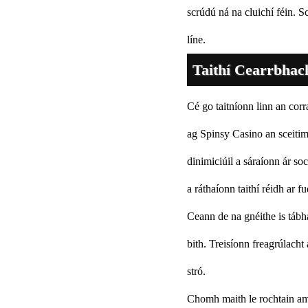
scrúdú ná na cluichí féin. 
líne.
Taithí Cearrbhach
Cé go taitníonn linn an corr
ag Spinsy Casino an sceitim
dinimiciúil a sáraíonn ár so
a ráthaíonn taithí réidh ar f
Ceann de na gnéithe is tábhach
bith. Treisíonn freagrúlacht
stró.
Chomh maith le rochtain amhá