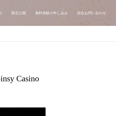
記
限定公開
無料体験の申し込み
総合お問い合わせ
pinsy Casino