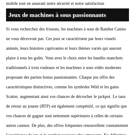
mobile tout en assurant notre sécurité et notre satisfaction.
Jeux de machines à sous passionnants
Si vous recherchez des frissons, les machines à sous de Rainbet Casino
ne vous décevront pas. Ces jeux se caractérisent par leurs visuels
animés, leurs histoires captivantes et leurs thèmes variés qui sauront
plaire à tous les goûts. Vous avez le choix entre les bandits manchots
traditionnels à trois rouleaux et les machines à sous vidéo modernes
proposant des parties bonus passionnantes. Chaque jeu offre des
caractéristiques distinctives, comme les symboles Wild et les gains
Scatter, augmentant ainsi vos chances de décrocher le jackpot. Le taux
de retour au joueur (RTP) est également compétitif, ce qui signifie que
vos chances de gagner sont nettement supérieures à celles de certains
autres casinos. De plus, des offres fréquentes renouvellent constamment