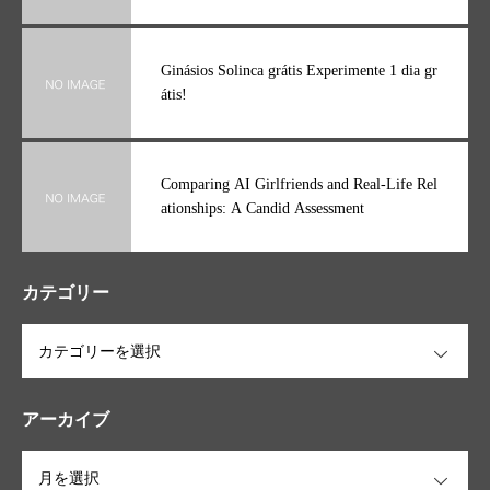
Ginásios Solinca grátis Experimente 1 dia gr
átis!
Comparing AI Girlfriends and Real-Life Rel
ationships: A Candid Assessment
カテゴリー
OPEN
アーカイブ
OPEN