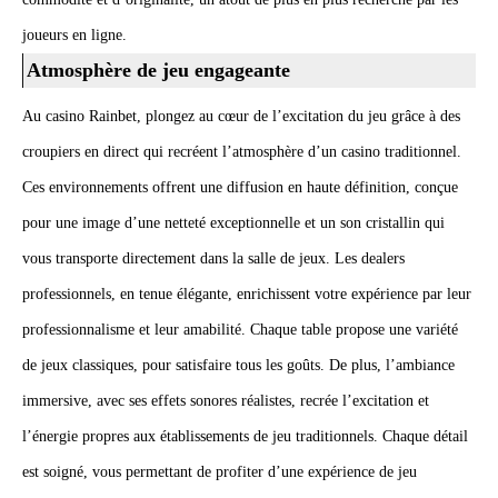
joueurs en ligne.
Atmosphère de jeu engageante
Au casino Rainbet, plongez au cœur de l’excitation du jeu grâce à des
croupiers en direct qui recréent l’atmosphère d’un casino traditionnel.
Ces environnements offrent une diffusion en haute définition, conçue
pour une image d’une netteté exceptionnelle et un son cristallin qui
vous transporte directement dans la salle de jeux. Les dealers
professionnels, en tenue élégante, enrichissent votre expérience par leur
professionnalisme et leur amabilité. Chaque table propose une variété
de jeux classiques, pour satisfaire tous les goûts. De plus, l’ambiance
immersive, avec ses effets sonores réalistes, recrée l’excitation et
l’énergie propres aux établissements de jeu traditionnels. Chaque détail
est soigné, vous permettant de profiter d’une expérience de jeu