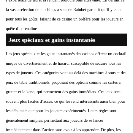
l’expérience de jeu et la rendent toujours plus attrayante. En définitive,
la vaste sélection de machines à sous de Rainbet garantit qu’il y en a
pour tous les goûts, faisant de ce casino un préféré pour les joueurs en
quête d’adrénaline.
Jeux spéciaux et gains instantanés
Les jeux spéciaux et les gains instantanés des casinos offrent un cocktail
unique de divertissement et de hasard, susceptible de séduire tous les
types de joueurs. Ces catégories vont au-delà des machines à sous et des
jeux de table traditionnels, proposant des options comme les cartes à
gratter et le keno, qui permettent des gains immédiats. Ces jeux sont
souvent plus faciles d’accès, ce qui les rend intéressants aussi bien pour
les débutants que pour les joueurs expérimentés. Leurs règles sont
généralement simples, permettant aux joueurs de se lancer
immédiatement dans l’action sans avoir à les apprendre. De plus, les