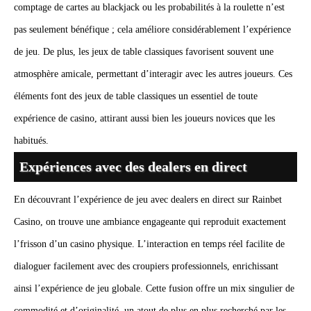
comptage de cartes au blackjack ou les probabilités à la roulette n’est
pas seulement bénéfique ; cela améliore considérablement l’expérience
de jeu. De plus, les jeux de table classiques favorisent souvent une
atmosphère amicale, permettant d’interagir avec les autres joueurs. Ces
éléments font des jeux de table classiques un essentiel de toute
expérience de casino, attirant aussi bien les joueurs novices que les
habitués.
Expériences avec des dealers en direct
En découvrant l’expérience de jeu avec dealers en direct sur Rainbet
Casino, on trouve une ambiance engageante qui reproduit exactement
l’frisson d’un casino physique. L’interaction en temps réel facilite de
dialoguer facilement avec des croupiers professionnels, enrichissant
ainsi l’expérience de jeu globale. Cette fusion offre un mix singulier de
commodité et d’originalité, un atout de plus en plus recherché par les