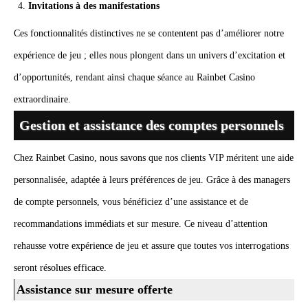
Invitations à des manifestations
Ces fonctionnalités distinctives ne se contentent pas d’améliorer notre
expérience de jeu ; elles nous plongent dans un univers d’excitation et
d’opportunités, rendant ainsi chaque séance au Rainbet Casino
extraordinaire.
Gestion et assistance des comptes personnels
Chez Rainbet Casino, nous savons que nos clients VIP méritent une aide
personnalisée, adaptée à leurs préférences de jeu. Grâce à des managers
de compte personnels, vous bénéficiez d’une assistance et de
recommandations immédiats et sur mesure. Ce niveau d’attention
rehausse votre expérience de jeu et assure que toutes vos interrogations
seront résolues efficace.
Assistance sur mesure offerte