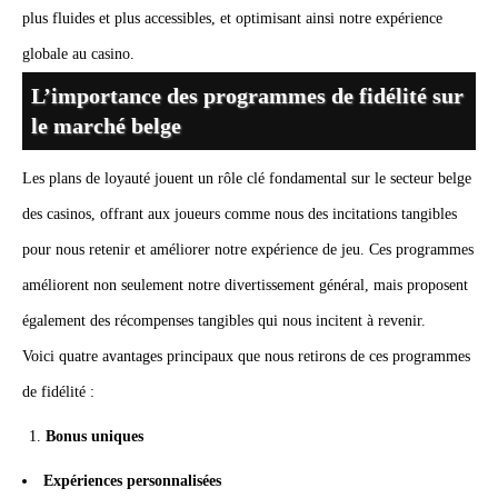
plus fluides et plus accessibles, et optimisant ainsi notre expérience
globale au casino.
L’importance des programmes de fidélité sur
le marché belge
Les plans de loyauté jouent un rôle clé fondamental sur le secteur belge
des casinos, offrant aux joueurs comme nous des incitations tangibles
pour nous retenir et améliorer notre expérience de jeu. Ces programmes
améliorent non seulement notre divertissement général, mais proposent
également des récompenses tangibles qui nous incitent à revenir.
Voici quatre avantages principaux que nous retirons de ces programmes
de fidélité :
Bonus uniques
Expériences personnalisées