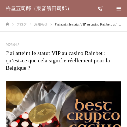
杵屋五司郎（東音簑田司郎）
ブログ
お知らせ
J’ai atteint le statut VIP au casino Rainbet : qu’est-ce que cela signifie réellement pour la Belgique ?
ホーム
2026.04.8
J’ai atteint le statut VIP au casino Rainbet :
qu’est-ce que cela signifie réellement pour la
Belgique ?