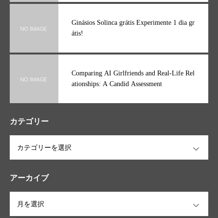
Ginásios Solinca grátis Experimente 1 dia gr
átis!
Comparing AI Girlfriends and Real-Life Rel
ationships: A Candid Assessment
カテゴリー
OPEN
アーカイブ
OPEN