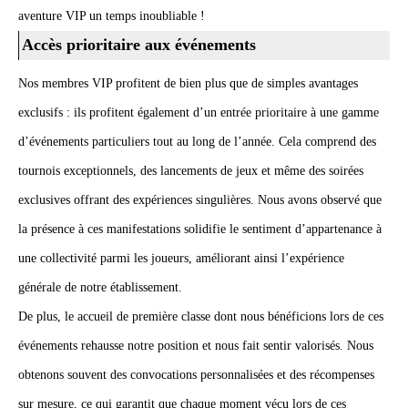
aventure VIP un temps inoubliable !
Accès prioritaire aux événements
Nos membres VIP profitent de bien plus que de simples avantages
exclusifs : ils profitent également d’un entrée prioritaire à une gamme
d’événements particuliers tout au long de l’année. Cela comprend des
tournois exceptionnels, des lancements de jeux et même des soirées
exclusives offrant des expériences singulières. Nous avons observé que
la présence à ces manifestations solidifie le sentiment d’appartenance à
une collectivité parmi les joueurs, améliorant ainsi l’expérience
générale de notre établissement.
De plus, le accueil de première classe dont nous bénéficions lors de ces
événements rehausse notre position et nous fait sentir valorisés. Nous
obtenons souvent des convocations personnalisées et des récompenses
sur mesure, ce qui garantit que chaque moment vécu lors de ces