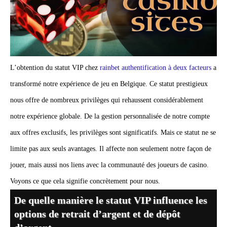
L’obtention du statut VIP chez
rainbet authentification à deux facteurs
a
transformé notre expérience de jeu en Belgique. Ce statut prestigieux
nous offre de nombreux privilèges qui rehaussent considérablement
notre expérience globale. De la gestion personnalisée de notre compte
aux offres exclusifs, les privilèges sont significatifs. Mais ce statut ne se
limite pas aux seuls avantages. Il affecte non seulement notre façon de
jouer, mais aussi nos liens avec la communauté des joueurs de casino.
Voyons ce que cela signifie concrètement pour nous.
De quelle manière le statut VIP influence les
options de retrait d’argent et de dépôt