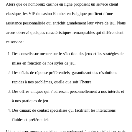
Alors que de nombreux casinos en ligne proposent un service client
classique, les VIP du casino Rainbet en Belgique profitent d’une
assistance personnalisée qui enrichit grandement leur vivre de jeu. Nous
avons observé quelques caractéristiques remarquables qui différencient
ce service :
Des conseils sur mesure sur le sélection des jeux et les stratégies de
mises en fonction de nos styles de jeu.
Des délais de réponse préférentiels, garantissant des résolutions
rapides à nos problèmes, quelle que soit l’heure.
Des offres uniques qui s’adressent personnellement à nos intérêts et
à nos pratiques de jeu.
Des canaux de contact spécialisés qui facilitent les interactions
fluides et préférentiels.
Cette aide sur mesure contribue non seulement à notre satisfaction, mais