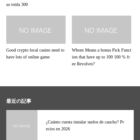
us totda 300
Good crypto local casino need to
Whom Means a bonus Pick Funct
have lots of online game
ion that have up to 100 100 % fr
ee Revolves?
最近の記事
¿Cuánto cuesta instalar suelos de caucho? Pr
ecios en 2026