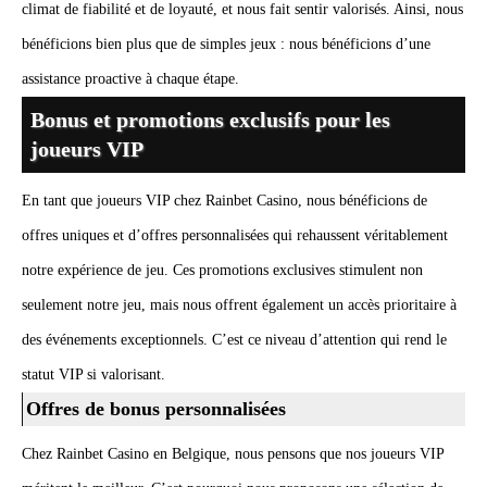
climat de fiabilité et de loyauté, et nous fait sentir valorisés. Ainsi, nous
bénéficions bien plus que de simples jeux : nous bénéficions d’une
assistance proactive à chaque étape.
Bonus et promotions exclusifs pour les
joueurs VIP
En tant que joueurs VIP chez Rainbet Casino, nous bénéficions de
offres uniques et d’offres personnalisées qui rehaussent véritablement
notre expérience de jeu. Ces promotions exclusives stimulent non
seulement notre jeu, mais nous offrent également un accès prioritaire à
des événements exceptionnels. C’est ce niveau d’attention qui rend le
statut VIP si valorisant.
Offres de bonus personnalisées
Chez Rainbet Casino en Belgique, nous pensons que nos joueurs VIP