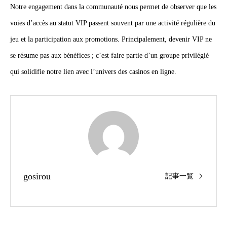
Notre engagement dans la communauté nous permet de observer que les
voies d’accès au statut VIP passent souvent par une activité régulière du
jeu et la participation aux promotions. Principalement, devenir VIP ne
se résume pas aux bénéfices ; c’est faire partie d’un groupe privilégié
qui solidifie notre lien avec l’univers des casinos en ligne.
gosirou
記事一覧