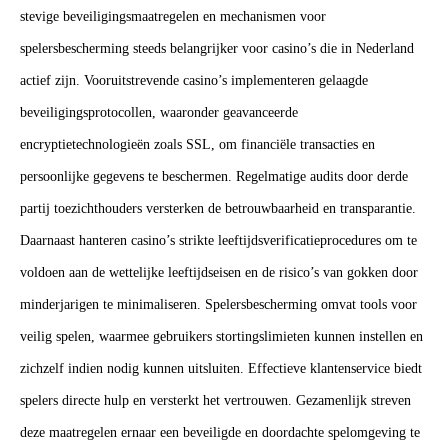
stevige beveiligingsmaatregelen en mechanismen voor
spelersbescherming steeds belangrijker voor casino’s die in Nederland
actief zijn. Vooruitstrevende casino’s implementeren gelaagde
beveiligingsprotocollen, waaronder geavanceerde
encryptietechnologieën zoals SSL, om financiële transacties en
persoonlijke gegevens te beschermen. Regelmatige audits door derde
partij toezichthouders versterken de betrouwbaarheid en transparantie.
Daarnaast hanteren casino’s strikte leeftijdsverificatieprocedures om te
voldoen aan de wettelijke leeftijdseisen en de risico’s van gokken door
minderjarigen te minimaliseren. Spelersbescherming omvat tools voor
veilig spelen, waarmee gebruikers stortingslimieten kunnen instellen en
zichzelf indien nodig kunnen uitsluiten. Effectieve klantenservice biedt
spelers directe hulp en versterkt het vertrouwen. Gezamenlijk streven
deze maatregelen ernaar een beveiligde en doordachte spelomgeving te