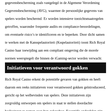
gegevensbescherming zoals vastgelegd in de Algemene Verordening
Gegevensbescherming (AVG), waarmee de persoonlijke gegevens van
spelers worden beschermd. Er worden intensieve toezichtsmaatregelen
getroffen, waaronder frequente audits en compliance-beoordelingen,
om eventuele risico’s te identificeren en te beperken. Door dicht samen
te werken met de Kansspelautoriteit (Ksspelautoriteit) toont Rich Royal
Casino haar toewijding aan een compliant omgeving die de morele
normen weerspiegelt die binnen de iGaming-sector worden verwacht.
Initiatieven voor verantwoord gokken
Rich Royal Casino erkent de potentiële gevaren van gokken en heeft
daarom een reeks initiatieven voor verantwoord gokken geïntroduceerd,
gericht op het welbevinden van spelers. Deze initiatieven zijn
zorgvuldig ontworpen om spelers in staat te stellen doordachte