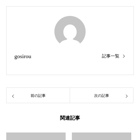
gosirou
記事一覧
前の記事
次の記事
関連記事