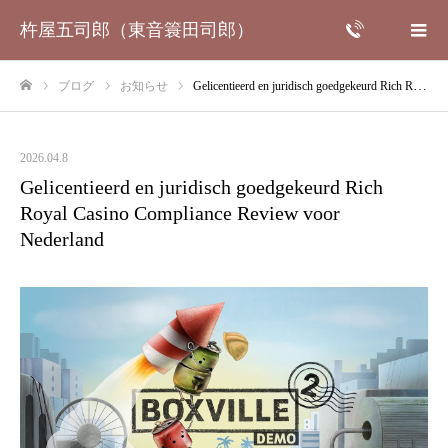
杵屋五司郎（東音簑田司郎）
ブログ
お知らせ
Gelicentieerd en juridisch goedgekeurd Rich Royal Casino Compliance Review voor Nederland
ホーム
2026.04.8
Gelicentieerd en juridisch goedgekeurd Rich
Royal Casino Compliance Review voor
Nederland