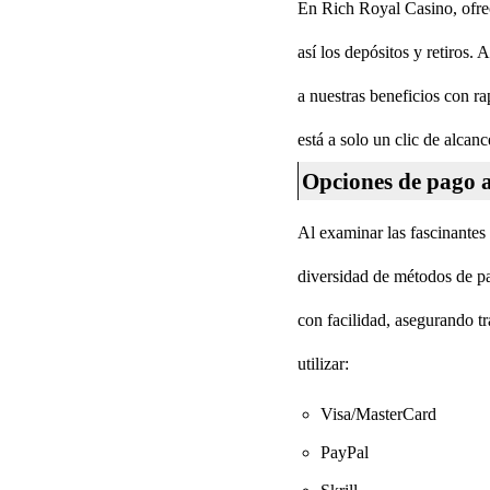
En Rich Royal Casino, ofre
así los depósitos y retiros.
a nuestras beneficios con ra
está a solo un clic de alcan
Opciones de pago 
Al examinar las fascinantes
diversidad de métodos de pa
con facilidad, asegurando 
utilizar:
Visa/MasterCard
PayPal