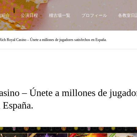
曲紹介
公演日程
稽古場一覧
プロフィール
各教室日
Rich Royal Casino – Únete a millones de jugadores satisfechos en España.
sino – Únete a millones de jugado
n España.