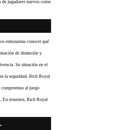
to de jugadores nuevos como
Nos entusiasma conocer qué
inación de distinción y
vencia. Su situación en el
con la seguridad, Rich Royal
u compromiso al juego
es. En resumen, Rich Royal
.