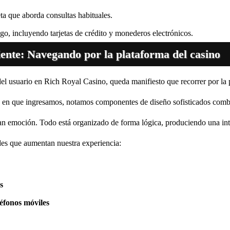
 que aborda consultas habituales.
o, incluyendo tarjetas de crédito y monederos electrónicos.
iente: Navegando por la plataforma del casino
el usuario en Rich Royal Casino, queda manifiesto que recorrer por la p
te en que ingresamos, notamos componentes de diseño sofisticados co
tan emoción. Todo está organizado de forma lógica, produciendo una int
des que aumentan nuestra experiencia:
s
éfonos móviles