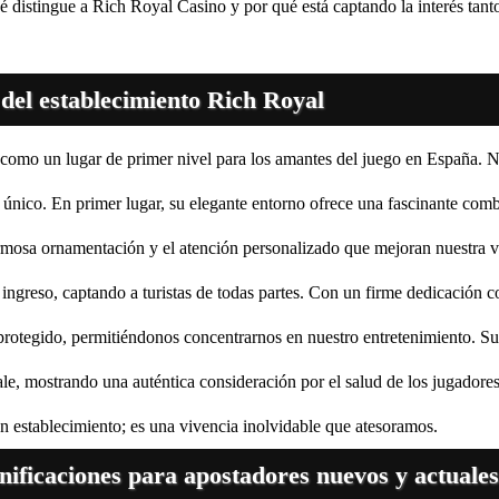
 distingue a Rich Royal Casino y por qué está captando la interés tan
del establecimiento Rich Royal
 como un lugar de primer nivel para los amantes del juego en España. 
n único. En primer lugar, su elegante entorno ofrece una fascinante comb
mosa ornamentación y el atención personalizado que mejoran nuestra vi
 ingreso, captando a turistas de todas partes. Con un firme dedicación 
protegido, permitiéndonos concentrarnos en nuestro entretenimiento. S
le, mostrando una auténtica consideración por el salud de los jugador
 establecimiento; es una vivencia inolvidable que atesoramos.
ificaciones para apostadores nuevos y actuales