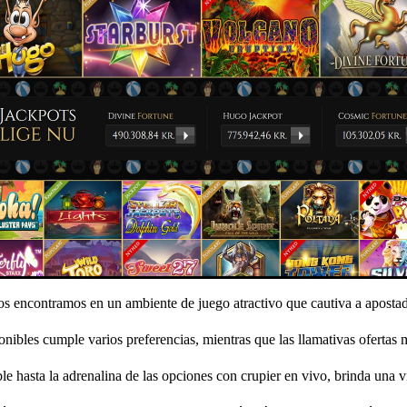
nos encontramos en un ambiente de juego atractivo que cautiva a aposta
nibles cumple varios preferencias, mientras que las llamativas ofertas 
e hasta la adrenalina de las opciones con crupier en vivo, brinda una v