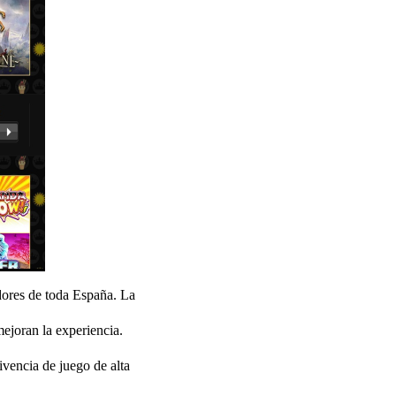
dores de toda España. La
mejoran la experiencia.
ivencia de juego de alta