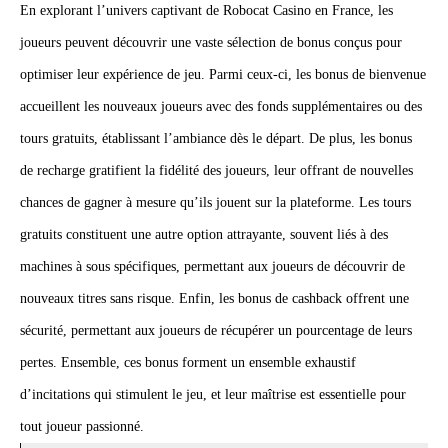
En explorant l’univers captivant de Robocat Casino en France, les
joueurs peuvent découvrir une vaste sélection de bonus conçus pour
optimiser leur expérience de jeu. Parmi ceux-ci, les bonus de bienvenue
accueillent les nouveaux joueurs avec des fonds supplémentaires ou des
tours gratuits, établissant l’ambiance dès le départ. De plus, les bonus
de recharge gratifient la fidélité des joueurs, leur offrant de nouvelles
chances de gagner à mesure qu’ils jouent sur la plateforme. Les tours
gratuits constituent une autre option attrayante, souvent liés à des
machines à sous spécifiques, permettant aux joueurs de découvrir de
nouveaux titres sans risque. Enfin, les bonus de cashback offrent une
sécurité, permettant aux joueurs de récupérer un pourcentage de leurs
pertes. Ensemble, ces bonus forment un ensemble exhaustif
d’incitations qui stimulent le jeu, et leur maîtrise est essentielle pour
tout joueur passionné.