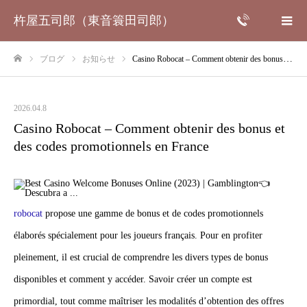
杵屋五司郎（東音簑田司郎）
ブログ
お知らせ
Casino Robocat – Comment obtenir des bonus et des codes promotionnels en France
ホーム
2026.04.8
Casino Robocat – Comment obtenir des bonus et
des codes promotionnels en France
robocat
propose une gamme de bonus et de codes promotionnels
élaborés spécialement pour les joueurs français. Pour en profiter
pleinement, il est crucial de comprendre les divers types de bonus
disponibles et comment y accéder. Savoir créer un compte est
primordial, tout comme maîtriser les modalités d’obtention des offres