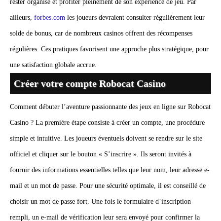
rester organisé et profiter pleinement de son expérience de jeu. Par
ailleurs,
forbes.com
les joueurs devraient consulter régulièrement leur
solde de bonus, car de nombreux casinos offrent des récompenses
régulières. Ces pratiques favorisent une approche plus stratégique, pour
une satisfaction globale accrue.
Créer votre compte Robocat Casino
Comment débuter l’aventure passionnante des jeux en ligne sur Robocat
Casino ? La première étape consiste à créer un compte, une procédure
simple et intuitive. Les joueurs éventuels doivent se rendre sur le site
officiel et cliquer sur le bouton « S’inscrire ». Ils seront invités à
fournir des informations essentielles telles que leur nom, leur adresse e-
mail et un mot de passe. Pour une sécurité optimale, il est conseillé de
choisir un mot de passe fort. Une fois le formulaire d’inscription
rempli, un e-mail de vérification leur sera envoyé pour confirmer la