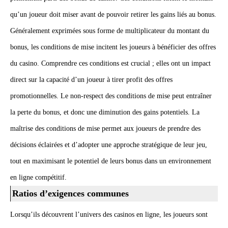
qu’un joueur doit miser avant de pouvoir retirer les gains liés au bonus.
Généralement exprimées sous forme de multiplicateur du montant du
bonus, les conditions de mise incitent les joueurs à bénéficier des offres
du casino. Comprendre ces conditions est crucial ; elles ont un impact
direct sur la capacité d’un joueur à tirer profit des offres
promotionnelles. Le non-respect des conditions de mise peut entraîner
la perte du bonus, et donc une diminution des gains potentiels. La
maîtrise des conditions de mise permet aux joueurs de prendre des
décisions éclairées et d’adopter une approche stratégique de leur jeu,
tout en maximisant le potentiel de leurs bonus dans un environnement
en ligne compétitif.
Ratios d’exigences communes
Lorsqu’ils découvrent l’univers des casinos en ligne, les joueurs sont