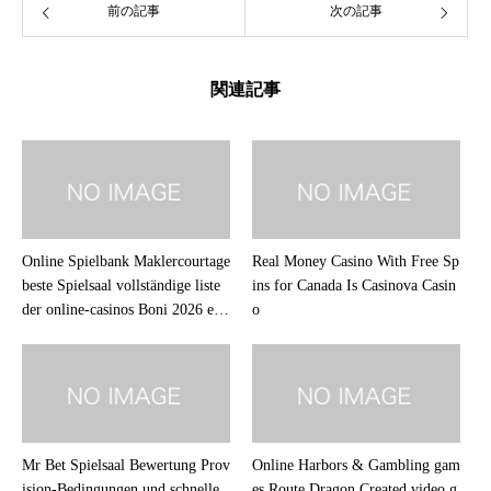
前の記事
次の記事
関連記事
Online Spielbank Maklercourtage
Real Money Casino With Free Sp
beste Spielsaal vollständige liste
ins for Canada Is Casinova Casin
der online-casinos Boni 2026 effi
o
zienz
Mr Bet Spielsaal Bewertung Prov
Online Harbors & Gambling gam
ision-Bedingungen und schnelle
es Route Dragon Created video g