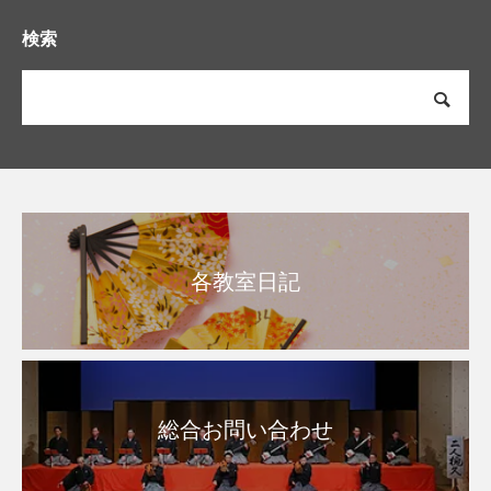
検索
各教室日記
総合お問い合わせ