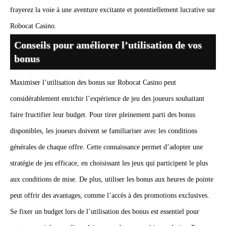
frayerez la voie à une aventure excitante et potentiellement lucrative sur
Robocat Casino.
Conseils pour améliorer l’utilisation de vos
bonus
Maximiser l’utilisation des bonus sur Robocat Casino peut
considérablement enrichir l’expérience de jeu des joueurs souhaitant
faire fructifier leur budget. Pour tirer pleinement parti des bonus
disponibles, les joueurs doivent se familiariser avec les conditions
générales de chaque offre. Cette connaissance permet d’adopter une
stratégie de jeu efficace, en choisissant les jeux qui participent le plus
aux conditions de mise. De plus, utiliser les bonus aux heures de pointe
peut offrir des avantages, comme l’accès à des promotions exclusives.
Se fixer un budget lors de l’utilisation des bonus est essentiel pour