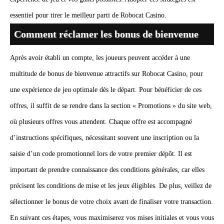
essentiel pour tirer le meilleur parti de Robocat Casino.
Comment réclamer les bonus de bienvenue
Après avoir établi un compte, les joueurs peuvent accéder à une
multitude de bonus de bienvenue attractifs sur Robocat Casino, pour
une expérience de jeu optimale dès le départ. Pour bénéficier de ces
offres, il suffit de se rendre dans la section « Promotions » du site web,
où plusieurs offres vous attendent. Chaque offre est accompagné
d’instructions spécifiques, nécessitant souvent une inscription ou la
saisie d’un code promotionnel lors de votre premier dépôt. Il est
important de prendre connaissance des conditions générales, car elles
précisent les conditions de mise et les jeux éligibles. De plus, veillez de
sélectionner le bonus de votre choix avant de finaliser votre transaction.
En suivant ces étapes, vous maximiserez vos mises initiales et vous vous