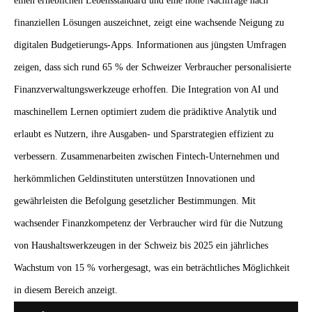
einen erheblichen Lebensstandard und eine hohe Nachfrage nach
finanziellen Lösungen auszeichnet, zeigt eine wachsende Neigung zu
digitalen Budgetierungs-Apps. Informationen aus jüngsten Umfragen
zeigen, dass sich rund 65 % der Schweizer Verbraucher personalisierte
Finanzverwaltungswerkzeuge erhoffen. Die Integration von AI und
maschinellem Lernen optimiert zudem die prädiktive Analytik und
erlaubt es Nutzern, ihre Ausgaben- und Sparstrategien effizient zu
verbessern. Zusammenarbeiten zwischen Fintech-Unternehmen und
herkömmlichen Geldinstituten unterstützen Innovationen und
gewährleisten die Befolgung gesetzlicher Bestimmungen. Mit
wachsender Finanzkompetenz der Verbraucher wird für die Nutzung
von Haushaltswerkzeugen in der Schweiz bis 2025 ein jährliches
Wachstum von 15 % vorhergesagt, was ein beträchtliches Möglichkeit
in diesem Bereich anzeigt.