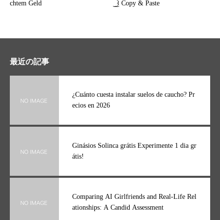
chtem Geld
͜ ͜ ꒱ Copy & Paste
最近の記事
¿Cuánto cuesta instalar suelos de caucho? Pr
ecios en 2026
Ginásios Solinca grátis Experimente 1 dia gr
átis!
Comparing AI Girlfriends and Real-Life Rel
ationships: A Candid Assessment