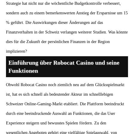
Strategie hat nicht nur die wöchentliche Budgetkontrolle verbessert,
sondern auch zu einem bemerkenswerten Anstieg der Ersparnisse um 15
% geführt. Die Auswirkungen dieser Änderungen auf das
Finanzverhalten in der Schweiz verlangen weiterer Studien. Was könnte
dies für die Zukunft der persönlichen Finanzen in der Region
implizieren?
Einführung über Robocat Casino und seine
Funktionen
Obwohl Robocat Casino noch ziemlich neu auf dem Glücksspielmarkt
ist, hat es sich schnell als bedeutender Akteur im schnelllebigen
Schweizer Online-Gaming-Markt etabliert. Die Plattform beeindruckt
durch eine beeindruckende Auswahl an Funktionen, die das User
Experience steigern und bewusstes Spielen fördern. Zu den
wesentlichen Angeboten gehört eine vielfältige Spielauswahl, von