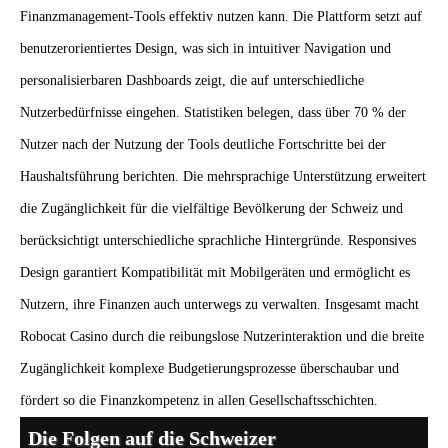
Finanzmanagement-Tools effektiv nutzen kann. Die Plattform setzt auf
benutzerorientiertes Design, was sich in intuitiver Navigation und
personalisierbaren Dashboards zeigt, die auf unterschiedliche
Nutzerbedürfnisse eingehen. Statistiken belegen, dass über 70 % der
Nutzer nach der Nutzung der Tools deutliche Fortschritte bei der
Haushaltsführung berichten. Die mehrsprachige Unterstützung erweitert
die Zugänglichkeit für die vielfältige Bevölkerung der Schweiz und
berücksichtigt unterschiedliche sprachliche Hintergründe. Responsives
Design garantiert Kompatibilität mit Mobilgeräten und ermöglicht es
Nutzern, ihre Finanzen auch unterwegs zu verwalten. Insgesamt macht
Robocat Casino durch die reibungslose Nutzerinteraktion und die breite
Zugänglichkeit komplexe Budgetierungsprozesse überschaubar und
fördert so die Finanzkompetenz in allen Gesellschaftsschichten.
Die Folgen auf die Schweizer