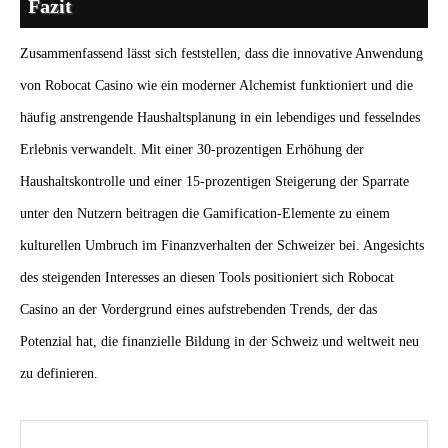
Fazit
Zusammenfassend lässt sich feststellen, dass die innovative Anwendung
von Robocat Casino wie ein moderner Alchemist funktioniert und die
häufig anstrengende Haushaltsplanung in ein lebendiges und fesselndes
Erlebnis verwandelt. Mit einer 30-prozentigen Erhöhung der
Haushaltskontrolle und einer 15-prozentigen Steigerung der Sparrate
unter den Nutzern beitragen die Gamification-Elemente zu einem
kulturellen Umbruch im Finanzverhalten der Schweizer bei. Angesichts
des steigenden Interesses an diesen Tools positioniert sich Robocat
Casino an der Vordergrund eines aufstrebenden Trends, der das
Potenzial hat, die finanzielle Bildung in der Schweiz und weltweit neu
zu definieren.