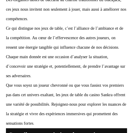
ces jeux nous invitent non seulement à jouer, mais aussi à améliorer nos
compétences.
Ce qui distingue nos jeux de table, c’est l’alliance de l’ambiance et de
la compétition. Au cœur de l’effervescence des autres joueurs, on
ressent une énergie tangible qui influence chacune de nos décisions.
Chaque main donnée est une occasion d’analyser la situation,
d’concevoir une stratégie et, potentiellement, de prendre l’avantage sur
ses adversaires.
Que vous soyez un joueur chevronné ou que vous fassiez vos premiers
pas dans cet univers exaltant, les jeux de table du casino Sankra offrent
une variété de possibilités. Rejoignez-nous pour explorer les nuances de
la stratégie et vivre des expériences immersives qui promettent des
sensations fortes.