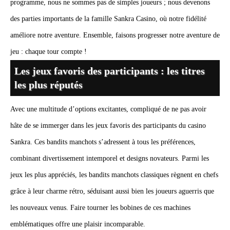
programme, nous ne sommes pas de simples joueurs ; nous devenons
des parties importants de la famille Sankra Casino, où notre fidélité
améliore notre aventure. Ensemble, faisons progresser notre aventure de
jeu : chaque tour compte !
Les jeux favoris des participants : les titres
les plus réputés
Avec une multitude d’options excitantes, compliqué de ne pas avoir
hâte de se immerger dans les jeux favoris des participants du casino
Sankra. Ces bandits manchots s’adressent à tous les préférences,
combinant divertissement intemporel et designs novateurs. Parmi les
jeux les plus appréciés, les bandits manchots classiques règnent en chefs
grâce à leur charme rétro, séduisant aussi bien les joueurs aguerris que
les nouveaux venus. Faire tourner les bobines de ces machines
emblématiques offre une plaisir incomparable.