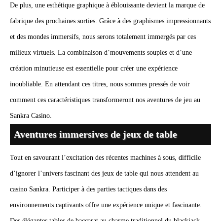
De plus, une esthétique graphique à éblouissante devient la marque de
fabrique des prochaines sorties. Grâce à des graphismes impressionnants
et des mondes immersifs, nous serons totalement immergés par ces
milieux virtuels. La combinaison d’mouvements souples et d’une
création minutieuse est essentielle pour créer une expérience
inoubliable. En attendant ces titres, nous sommes pressés de voir
comment ces caractéristiques transformeront nos aventures de jeu au
Sankra Casino.
Aventures immersives de jeux de table
Tout en savourant l’excitation des récentes machines à sous, difficile
d’ignorer l’univers fascinant des jeux de table qui nous attendent au
casino Sankra. Participer à des parties tactiques dans des
environnements captivants offre une expérience unique et fascinante.
Des élégantes tables de baccarat au charme traditionnel du blackjack,