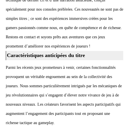
technique de dernier cri et d’une narration astucieuse, conçus
spécialement pour nos consoles préférées. Ces nouveautés ne sont pas de
simples titres ; ce sont des expériences immersives créées pour les
gamers passionnés comme nous, en quête de compétence et de richesse.
Restons en contact et soyons prêts aux aventures que ces jeux
promettent d’améliorer nos expériences de joueurs !
Caractéristiques anticipées du titre
Parmi les récents jeux prometteurs à venir, certaines fonctionnalités
provoquent un véritable engouement au sein de la collectivité des
joueurs. Nous sommes particulièrement intrigués par les mécaniques de
jeu révolutionnaires qui s’engagent d’élever notre vivance de jeu à de
nouveaux niveaux. Les créateurs favorisent les aspects participatifs qui
augmentent l’engagement des participants tout en proposant une
richesse tactique au gameplay.