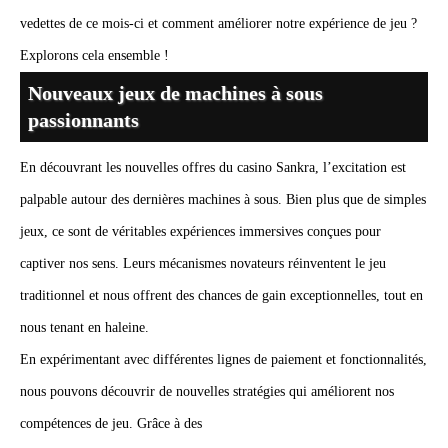
vedettes de ce mois-ci et comment améliorer notre expérience de jeu ?
Explorons cela ensemble !
Nouveaux jeux de machines à sous
passionnants
En découvrant les nouvelles offres du casino Sankra, l’excitation est
palpable autour des dernières machines à sous. Bien plus que de simples
jeux, ce sont de véritables expériences immersives conçues pour
captiver nos sens. Leurs mécanismes novateurs réinventent le jeu
traditionnel et nous offrent des chances de gain exceptionnelles, tout en
nous tenant en haleine.
En expérimentant avec différentes lignes de paiement et fonctionnalités,
nous pouvons découvrir de nouvelles stratégies qui améliorent nos
compétences de jeu. Grâce à des