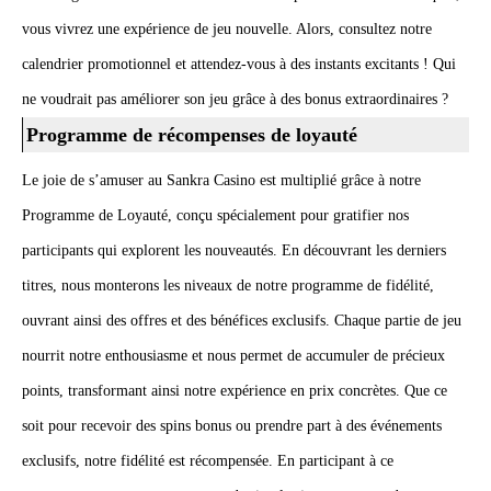
vous vivrez une expérience de jeu nouvelle. Alors, consultez notre
calendrier promotionnel et attendez-vous à des instants excitants ! Qui
ne voudrait pas améliorer son jeu grâce à des bonus extraordinaires ?
Programme de récompenses de loyauté
Le joie de s’amuser au Sankra Casino est multiplié grâce à notre
Programme de Loyauté, conçu spécialement pour gratifier nos
participants qui explorent les nouveautés. En découvrant les derniers
titres, nous monterons les niveaux de notre programme de fidélité,
ouvrant ainsi des offres et des bénéfices exclusifs. Chaque partie de jeu
nourrit notre enthousiasme et nous permet de accumuler de précieux
points, transformant ainsi notre expérience en prix concrètes. Que ce
soit pour recevoir des spins bonus ou prendre part à des événements
exclusifs, notre fidélité est récompensée. En participant à ce