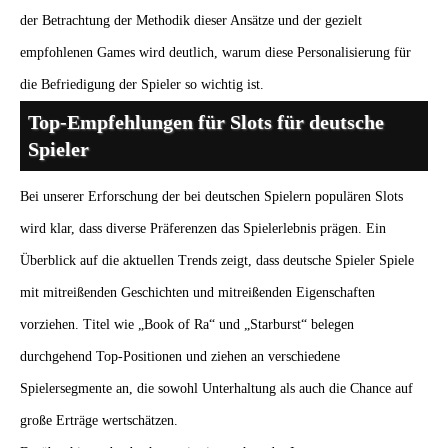
der Betrachtung der Methodik dieser Ansätze und der gezielt
empfohlenen Games wird deutlich, warum diese Personalisierung für
die Befriedigung der Spieler so wichtig ist.
Top-Empfehlungen für Slots für deutsche
Spieler
Bei unserer Erforschung der bei deutschen Spielern populären Slots
wird klar, dass diverse Präferenzen das Spielerlebnis prägen. Ein
Überblick auf die aktuellen Trends zeigt, dass deutsche Spieler Spiele
mit mitreißenden Geschichten und mitreißenden Eigenschaften
vorziehen. Titel wie „Book of Ra“ und „Starburst“ belegen
durchgehend Top-Positionen und ziehen an verschiedene
Spielersegmente an, die sowohl Unterhaltung als auch die Chance auf
große Erträge wertschätzen.