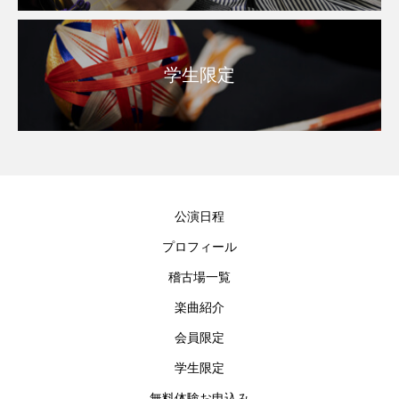
学生限定
公演日程
プロフィール
稽古場一覧
楽曲紹介
会員限定
学生限定
無料体験お申込み