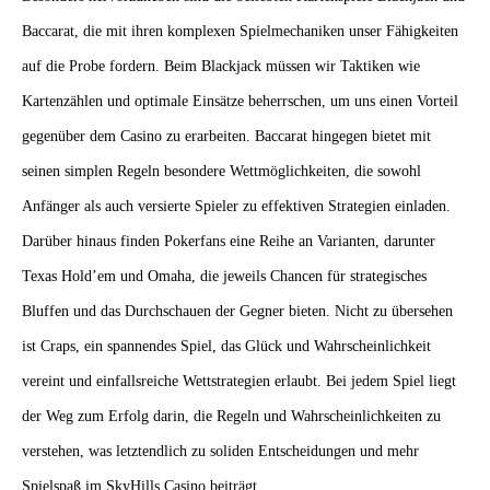
Baccarat, die mit ihren komplexen Spielmechaniken unser Fähigkeiten
auf die Probe fordern. Beim Blackjack müssen wir Taktiken wie
Kartenzählen und optimale Einsätze beherrschen, um uns einen Vorteil
gegenüber dem Casino zu erarbeiten. Baccarat hingegen bietet mit
seinen simplen Regeln besondere Wettmöglichkeiten, die sowohl
Anfänger als auch versierte Spieler zu effektiven Strategien einladen.
Darüber hinaus finden Pokerfans eine Reihe an Varianten, darunter
Texas Hold’em und Omaha, die jeweils Chancen für strategisches
Bluffen und das Durchschauen der Gegner bieten. Nicht zu übersehen
ist Craps, ein spannendes Spiel, das Glück und Wahrscheinlichkeit
vereint und einfallsreiche Wettstrategien erlaubt. Bei jedem Spiel liegt
der Weg zum Erfolg darin, die Regeln und Wahrscheinlichkeiten zu
verstehen, was letztendlich zu soliden Entscheidungen und mehr
Spielspaß im SkyHills Casino beiträgt.