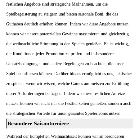
festlichen Angebote sind strategische Maßnahmen, um die
Spielbegeisterung zu steigern und bieten saisonale Boni, die das
Guthaben deutlich erhöhen können. Indem wir diese Angebote nutzen,
können wir unsere potenziellen Gewinne maximieren und gleichzeitig
die weihnachtliche Stimmung in den Spielen genießen. Es ist wichtig,
die Konditionen jeder Promotion zu prüfen und insbesondere
Umsatzbedingungen und andere Regelungen zu beachten, die unser
Spiel beeinflussen können. Darüber hinaus ermöglicht es uns, taktischer
zu spielen, wenn wir wissen, welche Games am meisten zur Erfüllung
dieser Anforderungen beitragen. Indem wir diese festlichen Anreize
nutzen, können wir nicht nur die Festlichkeiten genießen, sondern auch
die strategischen Vorteile für unser gesamtes Spielerlebnis nutzen.
Besondere Saisonturniere
Während der kompletten Weihnachtszeit können wir an besonderen