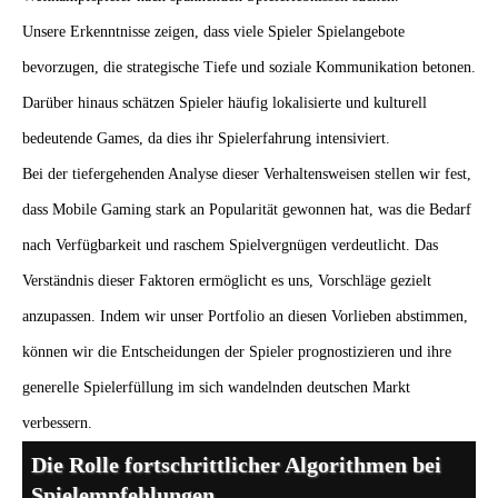
Unsere Erkenntnisse zeigen, dass viele Spieler Spielangebote
bevorzugen, die strategische Tiefe und soziale Kommunikation betonen.
Darüber hinaus schätzen Spieler häufig lokalisierte und kulturell
bedeutende Games, da dies ihr Spielerfahrung intensiviert.
Bei der tiefergehenden Analyse dieser Verhaltensweisen stellen wir fest,
dass Mobile Gaming stark an Popularität gewonnen hat, was die Bedarf
nach Verfügbarkeit und raschem Spielvergnügen verdeutlicht. Das
Verständnis dieser Faktoren ermöglicht es uns, Vorschläge gezielt
anzupassen. Indem wir unser Portfolio an diesen Vorlieben abstimmen,
können wir die Entscheidungen der Spieler prognostizieren und ihre
generelle Spielerfüllung im sich wandelnden deutschen Markt
verbessern.
Die Rolle fortschrittlicher Algorithmen bei
Spielempfehlungen