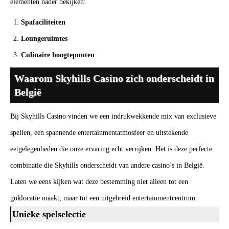
elementen nader bekijken:
Spafaciliteiten
Loungeruimtes
Culinaire hoogtepunten
Waarom Skyhills Casino zich onderscheidt in
België
Bij Skyhills Casino vinden we een indrukwekkende mix van exclusieve
spellen, een spannende entertainmentatmosfeer en uitstekende
eetgelegenheden die onze ervaring echt verrijken. Het is deze perfecte
combinatie die Skyhills onderscheidt van andere casino’s in België.
Laten we eens kijken wat deze bestemming niet alleen tot een
goklocatie maakt, maar tot een uitgebreid entertainmentcentrum.
Unieke spelselectie