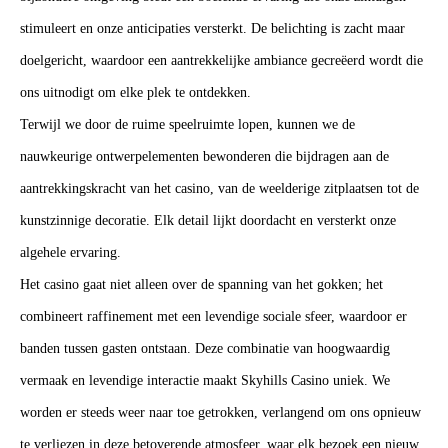
stimuleert en onze anticipaties versterkt. De belichting is zacht maar
doelgericht, waardoor een aantrekkelijke ambiance gecreëerd wordt die
ons uitnodigt om elke plek te ontdekken.
Terwijl we door de ruime speelruimte lopen, kunnen we de
nauwkeurige ontwerpelementen bewonderen die bijdragen aan de
aantrekkingskracht van het casino, van de weelderige zitplaatsen tot de
kunstzinnige decoratie. Elk detail lijkt doordacht en versterkt onze
algehele ervaring.
Het casino gaat niet alleen over de spanning van het gokken; het
combineert raffinement met een levendige sociale sfeer, waardoor er
banden tussen gasten ontstaan. Deze combinatie van hoogwaardig
vermaak en levendige interactie maakt Skyhills Casino uniek. We
worden er steeds weer naar toe getrokken, verlangend om ons opnieuw
te verliezen in deze betoverende atmosfeer, waar elk bezoek een nieuw