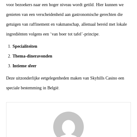
voor bezoekers naar een hoger niveau wordt getild. Hier kunnen we
genieten van een verscheidenheid aan gastronomische gerechten die
getuigen van raffinement en vakmanschap, allemaal bereid met lokale
ingrediënten volgens een ‘van boer tot tafel’-principe.
Specialiteiten
Thema-dineravonden
Intieme sfeer
Deze uitzonderlijke eetgelegenheden maken van Skyhills Casino een
speciale bestemming in België.