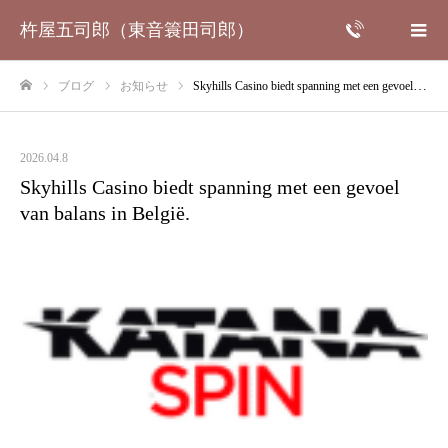
杵屋五司郎（東音簑田司郎）
ブログ
お知らせ
Skyhills Casino biedt spanning met een gevoel van balans in België.
ホーム
2026.04.8
Skyhills Casino biedt spanning met een gevoel
van balans in België.