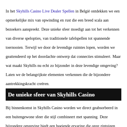
In het
Skyhills Casino Live Dealer Spellen
in België ontdekken we een
opmerkelijke mix van opwinding en rust die een breed scala aan
bezoekers aanspreekt. Deze unieke sfeer moedigt aan tot het verkennen
van diverse spelopties, van traditionele tafelspellen tot spannende
toernooien. Terwijl we door de levendige ruimtes lopen, worden we
geattendeerd op het doordachte ontwerp dat connecties stimuleert. Maar
wat maakt Skyhills nu echt zo bijzonder in deze levendige omgeving?
Laten we de belangrijkste elementen verkennen die de bijzondere
aantrekkingskracht creëren.
De unieke sfeer van Skyhills Casino
Bij binnenkomst in Skyhills Casino worden we direct geabsorbeerd in
een buitengewone sfeer die stijl combineert met spanning. Deze
bijzondere omgeving biedt een boeiende ervaring die onze zintuigen