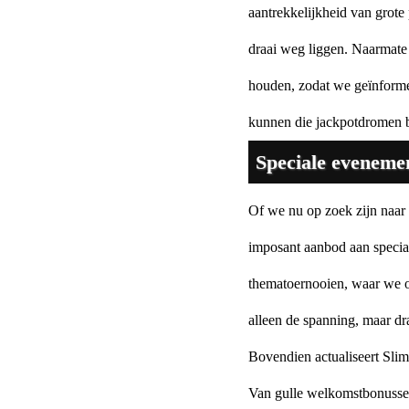
aantrekkelijkheid van grote
draai weg liggen. Naarmate
houden, zodat we geïnformee
kunnen die jackpotdromen 
Speciale eveneme
Of we nu op zoek zijn naar
imposant aanbod aan specia
thematoernooien, waar we o
alleen de spanning, maar dr
Bovendien actualiseert Slimk
Van gulle welkomstbonussen 