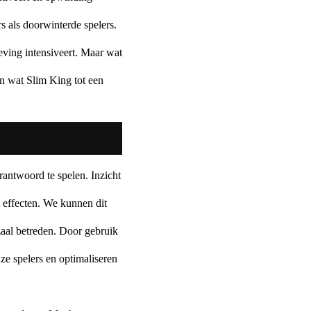
s als doorwinterde spelers.
leving intensiveert. Maar wat
n wat Slim King tot een
antwoord te spelen. Inzicht
e effecten. We kunnen dit
zaal betreden. Door gebruik
ze spelers en optimaliseren