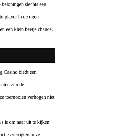
e beloningen slechts een
o player in de ogen
n een klein beetje chance,
g Casino biedt een
nten zijn de
ze toernooien verhogen niet
 is om naar uit te kijken.
acties verrijken onze