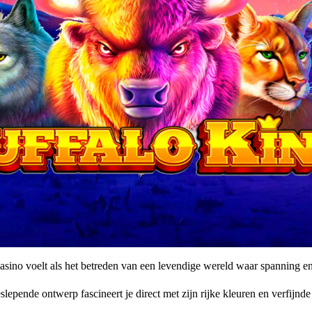
ino voelt als het betreden van een levendige wereld waar spanning en
lepende ontwerp fascineert je direct met zijn rijke kleuren en verfijnde