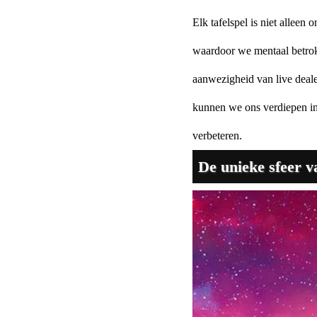
Elk tafelspel is niet allee
waardoor we mentaal betrokk
aanwezigheid van live deale
kunnen we ons verdiepen in 
verbeteren.
De unieke sfeer 