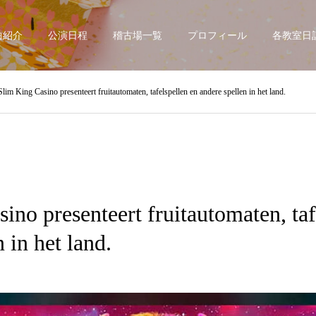
曲紹介
公演日程
稽古場一覧
プロフィール
各教室日
Slim King Casino presenteert fruitautomaten, tafelspellen en andere spellen in het land.
ino presenteert fruitautomaten, taf
 in het land.