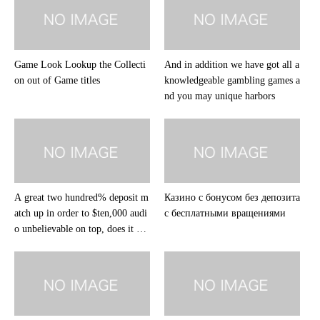
Game Look Lookup the Collecti
And in addition we have got all a
on out of Game titles
knowledgeable gambling games a
nd you may unique harbors
A great two hundred% deposit m
Казино с бонусом без депозита
atch up in order to $ten,000 audi
с бесплатными вращениями
o unbelievable on top, does it no
t?