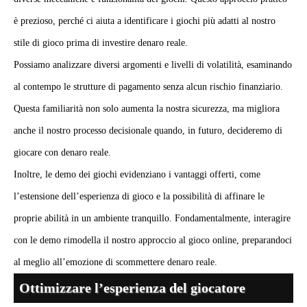
è prezioso, perché ci aiuta a identificare i giochi più adatti al nostro
stile di gioco prima di investire denaro reale.
Possiamo analizzare diversi argomenti e livelli di volatilità, esaminando
al contempo le strutture di pagamento senza alcun rischio finanziario.
Questa familiarità non solo aumenta la nostra sicurezza, ma migliora
anche il nostro processo decisionale quando, in futuro, decideremo di
giocare con denaro reale.
Inoltre, le demo dei giochi evidenziano i vantaggi offerti, come
l’estensione dell’esperienza di gioco e la possibilità di affinare le
proprie abilità in un ambiente tranquillo. Fondamentalmente, interagire
con le demo rimodella il nostro approccio al gioco online, preparandoci
al meglio all’emozione di scommettere denaro reale.
Ottimizzare l’esperienza del giocatore