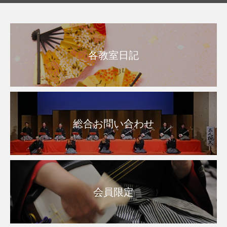
各教室日記
総合お問い合わせ
会員限定