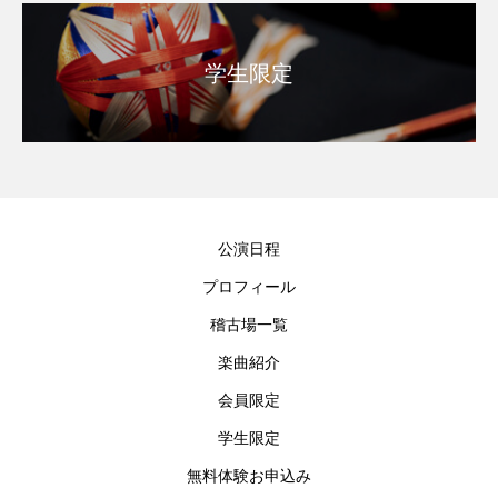
学生限定
公演日程
プロフィール
稽古場一覧
楽曲紹介
会員限定
学生限定
無料体験お申込み