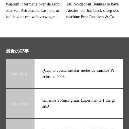
Waarom informatie over de aanbi
140 No-deposit Bonuses to have
eder van Astromania Casino cruc
Aussies: bar bar black sheep slot
iaal is voor een weloverwogen sp
machine Free Revolves & Cash
eler in België.
Offers
最近の記事
¿Cuánto cuesta instalar suelos de caucho? Pr
ecios en 2026
Ginásios Solinca grátis Experimente 1 dia gr
átis!