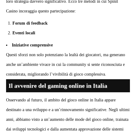
loro strategia davvero significativo. Ecco tre metodi in cui Spinit
Casino incoraggia questo partecipazione:
Forum di feedback
Eventi locali
Iniziative comprensive
Questi sforzi non solo potenziano la lealtà dei giocatori, ma generano
anche un’ambiente vivace in cui la community si sente riconosciuta e
considerata, migliorando l’vivibilità di gioco complessiva.
Il avvenire del gaming online in Italia
Osservando al futuro, il ambito del gioco online in Italia appare
destinato a una sviluppo e a un’rinnovamento significative. Negli ultimi
anni, abbiamo visto a un’aumento delle mode del gioco online, trainata
dai sviluppi tecnologici e dalla aumentata approvazione delle sistemi