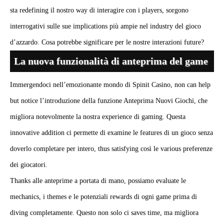
sta redefining il nostro way di interagire con i players, sorgono
interrogativi sulle sue implications più ampie nel industry del gioco
d’azzardo. Cosa potrebbe significare per le nostre interazioni future?
La nuova funzionalità di anteprima del game
Immergendoci nell’emozionante mondo di Spinit Casino, non can help
but notice l’introduzione della funzione Anteprima Nuovi Giochi, che
migliora notevolmente la nostra experience di gaming. Questa
innovative addition ci permette di examine le features di un gioco senza
doverlo completare per intero, thus satisfying così le various preferenze
dei giocatori.
Thanks alle anteprime a portata di mano, possiamo evaluate le
mechanics, i themes e le potenziali rewards di ogni game prima di
diving completamente. Questo non solo ci saves time, ma migliora