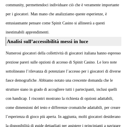
community, permettendoci individuare ciò che è veramente importante
per i giocatori. Man mano che analizziamo queste esperienze, è
entusiasmante pensare come Spinit Casino si allineerà a questi
inestimabili apprendimenti.
Analisi sull’accessibilità messi in luce
Numerosi giocatori della collettività di giocatori italiana hanno espresso
preziose pareri sulle opzioni di accesso di Spinit Casino. Le loro note
sottolineano l’rilevanza di potenziare l’accesso per i giocatori di diverse
fasce demografiche. Abbiamo notato una crescente domanda che le
strutture siano in grado di accogliere tutti i partecipanti, inclusi quelli
con handicap. I riscontri mostrano la richiesta di opzioni adattabili,
come dimensioni del testo e differenze cromatiche adattabili, per creare
l’esperienza di gioco più aperta. In aggiunta, molti giocatori desiderano
la disponibilità di guide dettagliati per assistere i principianti a navigare