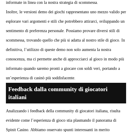
informate in linea con la nostra strategia di scommessa.
Inoltre, le versioni demo dei giochi rappresentano uno mezzo valido per
esplorare vari argomenti e stili che potrebbero attirarci, sviluppando un
sentimento di preferenza personale. Possiamo provare diversi stili di
scommessa, trovando quello che più si adatta al nostro stile di gioco. In
definitiva, l’utilizzo di queste demo non solo aumenta la nostra
conoscenza, ma ci permette anche di approcciarci al gioco in modo più
informato quando saremo pronti a giocare con soldi veri, portando a
un’esperienza di casinò più soddisfacente.
Feedback dalla community di giocatori
italiani
Analizzando i feedback della community di giocatori italiana, risulta
evidente come l’esperienza di gioco stia plasmando il panorama di
Spinit Casino. Abbiamo osservato spunti interessanti in merito