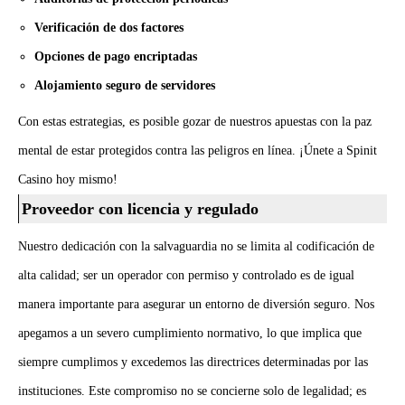
Verificación de dos factores
Opciones de pago encriptadas
Alojamiento seguro de servidores
Con estas estrategias, es posible gozar de nuestros apuestas con la paz
mental de estar protegidos contra las peligros en línea. ¡Únete a Spinit
Casino hoy mismo!
Proveedor con licencia y regulado
Nuestro dedicación con la salvaguardia no se limita al codificación de
alta calidad; ser un operador con permiso y controlado es de igual
manera importante para asegurar un entorno de diversión seguro. Nos
apegamos a un severo cumplimiento normativo, lo que implica que
siempre cumplimos y excedemos las directrices determinadas por las
instituciones. Este compromiso no se concierne solo de legalidad; es