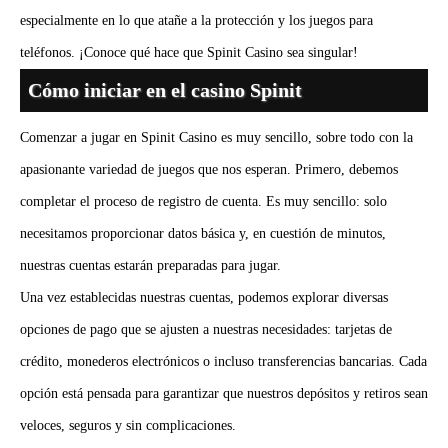
especialmente en lo que atañe a la protección y los juegos para
teléfonos. ¡Conoce qué hace que Spinit Casino sea singular!
Cómo iniciar en el casino Spinit
Comenzar a jugar en Spinit Casino es muy sencillo, sobre todo con la
apasionante variedad de juegos que nos esperan. Primero, debemos
completar el proceso de registro de cuenta. Es muy sencillo: solo
necesitamos proporcionar datos básica y, en cuestión de minutos,
nuestras cuentas estarán preparadas para jugar.
Una vez establecidas nuestras cuentas, podemos explorar diversas
opciones de pago que se ajusten a nuestras necesidades: tarjetas de
crédito, monederos electrónicos o incluso transferencias bancarias. Cada
opción está pensada para garantizar que nuestros depósitos y retiros sean
veloces, seguros y sin complicaciones.