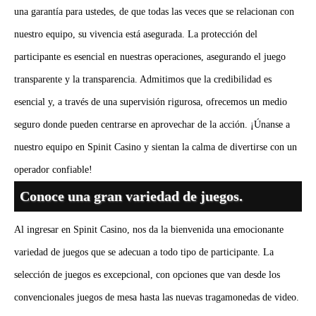
una garantía para ustedes, de que todas las veces que se relacionan con
nuestro equipo, su vivencia está asegurada. La protección del
participante es esencial en nuestras operaciones, asegurando el juego
transparente y la transparencia. Admitimos que la credibilidad es
esencial y, a través de una supervisión rigurosa, ofrecemos un medio
seguro donde pueden centrarse en aprovechar de la acción. ¡Únanse a
nuestro equipo en Spinit Casino y sientan la calma de divertirse con un
operador confiable!
Conoce una gran variedad de juegos.
Al ingresar en Spinit Casino, nos da la bienvenida una emocionante
variedad de juegos que se adecuan a todo tipo de participante. La
selección de juegos es excepcional, con opciones que van desde los
convencionales juegos de mesa hasta las nuevas tragamonedas de video.