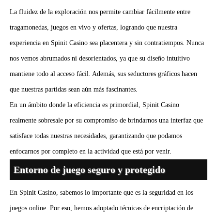
La fluidez de la exploración nos permite cambiar fácilmente entre
tragamonedas, juegos en vivo y ofertas, logrando que nuestra
experiencia en Spinit Casino sea placentera y sin contratiempos. Nunca
nos vemos abrumados ni desorientados, ya que su diseño intuitivo
mantiene todo al acceso fácil. Además, sus seductores gráficos hacen
que nuestras partidas sean aún más fascinantes.
En un ámbito donde la eficiencia es primordial, Spinit Casino
realmente sobresale por su compromiso de brindarnos una interfaz que
satisface todas nuestras necesidades, garantizando que podamos
enfocarnos por completo en la actividad que está por venir.
Entorno de juego seguro y protegido
En Spinit Casino, sabemos lo importante que es la seguridad en los
juegos online. Por eso, hemos adoptado técnicas de encriptación de