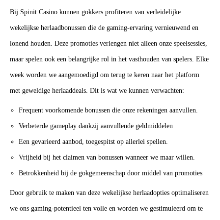
Bij Spinit Casino kunnen gokkers profiteren van verleidelijke
wekelijkse herlaadbonussen die de gaming-ervaring vernieuwend en
lonend houden. Deze promoties verlengen niet alleen onze speelsessies,
maar spelen ook een belangrijke rol in het vasthouden van spelers. Elke
week worden we aangemoedigd om terug te keren naar het platform
met geweldige herlaaddeals. Dit is wat we kunnen verwachten:
Frequent voorkomende bonussen die onze rekeningen aanvullen.
Verbeterde gameplay dankzij aanvullende geldmiddelen
Een gevarieerd aanbod, toegespitst op allerlei spellen.
Vrijheid bij het claimen van bonussen wanneer we maar willen.
Betrokkenheid bij de gokgemeenschap door middel van promoties
Door gebruik te maken van deze wekelijkse herlaadopties optimaliseren
we ons gaming-potentieel ten volle en worden we gestimuleerd om te