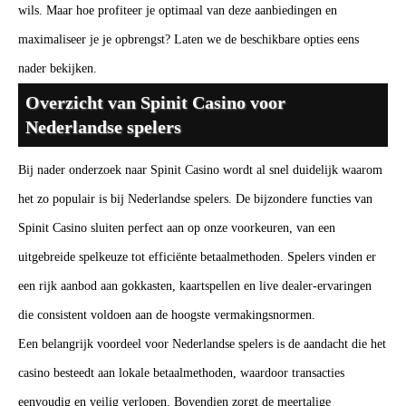
wils. Maar hoe profiteer je optimaal van deze aanbiedingen en
maximaliseer je je opbrengst? Laten we de beschikbare opties eens
nader bekijken.
Overzicht van Spinit Casino voor
Nederlandse spelers
Bij nader onderzoek naar Spinit Casino wordt al snel duidelijk waarom
het zo populair is bij Nederlandse spelers. De bijzondere functies van
Spinit Casino sluiten perfect aan op onze voorkeuren, van een
uitgebreide spelkeuze tot efficiënte betaalmethoden. Spelers vinden er
een rijk aanbod aan gokkasten, kaartspellen en live dealer-ervaringen
die consistent voldoen aan de hoogste vermakingsnormen.
Een belangrijk voordeel voor Nederlandse spelers is de aandacht die het
casino besteedt aan lokale betaalmethoden, waardoor transacties
eenvoudig en veilig verlopen. Bovendien zorgt de meertalige