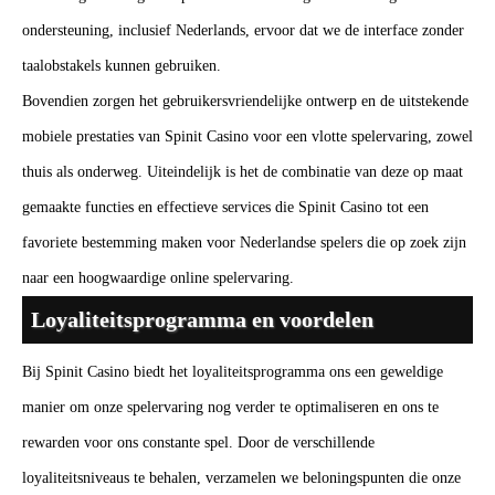
ondersteuning, inclusief Nederlands, ervoor dat we de interface zonder
taalobstakels kunnen gebruiken.
Bovendien zorgen het gebruikersvriendelijke ontwerp en de uitstekende
mobiele prestaties van Spinit Casino voor een vlotte spelervaring, zowel
thuis als onderweg. Uiteindelijk is het de combinatie van deze op maat
gemaakte functies en effectieve services die Spinit Casino tot een
favoriete bestemming maken voor Nederlandse spelers die op zoek zijn
naar een hoogwaardige online spelervaring.
Loyaliteitsprogramma en voordelen
Bij Spinit Casino biedt het loyaliteitsprogramma ons een geweldige
manier om onze spelervaring nog verder te optimaliseren en ons te
rewarden voor ons constante spel. Door de verschillende
loyaliteitsniveaus te behalen, verzamelen we beloningspunten die onze