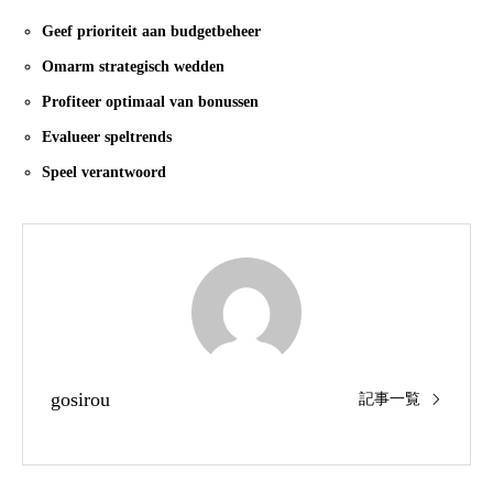
Geef prioriteit aan budgetbeheer
Omarm strategisch wedden
Profiteer optimaal van bonussen
Evalueer speltrends
Speel verantwoord
gosirou
記事一覧