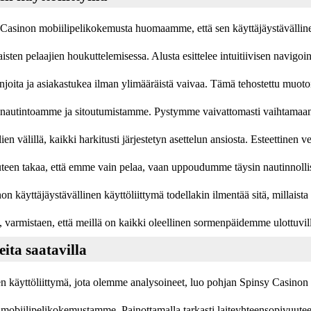
Casinon mobiilipelikokemusta huomaamme, että sen käyttäjäystävälline
isten pelaajien houkuttelemisessa. Alusta esittelee intuitiivisen navigo
njoita ja asiakastukea ilman ylimääräistä vaivaa. Tämä tehostettu muoto
nautintoamme ja sitoutumistamme. Pystymme vaivattomasti vaihtamaan 
elien välillä, kaikki harkitusti järjestetyn asettelun ansiosta. Esteettinen
uteen takaa, että emme vain pelaa, vaan uppoudumme täysin nautinnoll
 käyttäjäystävällinen käyttöliittymä todellakin ilmentää sitä, millaist
a, varmistaen, että meillä on kaikki oleellinen sormenpäidemme ulottuvil
eita saatavilla
en käyttöliittymä, jota olemme analysoineet, luo pohjan Spinsy Casinon 
a mobiilipelikokemustamme. Painottamalla tarkasti laiteyhteensopivuut