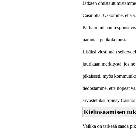
Jatkaen omistautumistamme t
Casinolla. Uskomme, että v
Parhaimmillaan responsiivist
parantaa pelikokemustasi.
Lisäksi viestinnän selkeydel
juurikaan merkitystä, jos n
pikaisesti, myös kommunikoi 
tiedostamme, että nopeat vast
arvostetuksi Spinsy Casinol
Kieliosaamisen tuk
Vaikka on tärkeää saada pika