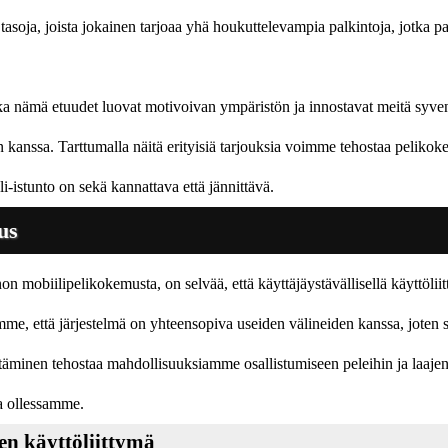
tasoja, joista jokainen tarjoaa yhä houkuttelevampia palkintoja, jotka p
a nämä etuudet luovat motivoivan ympäristön ja innostavat meitä syv
kanssa. Tarttumalla näitä erityisiä tarjouksia voimme tehostaa peliko
-istunto on sekä kannattava että jännittävä.
us
 mobiilipelikokemusta, on selvää, että käyttäjäystävällisellä käyttölii
 että järjestelmä on yhteensopiva useiden välineiden kanssa, joten se
äminen tehostaa mahdollisuuksiamme osallistumiseen peleihin ja laajen
 ollessamme.
en käyttöliittymä