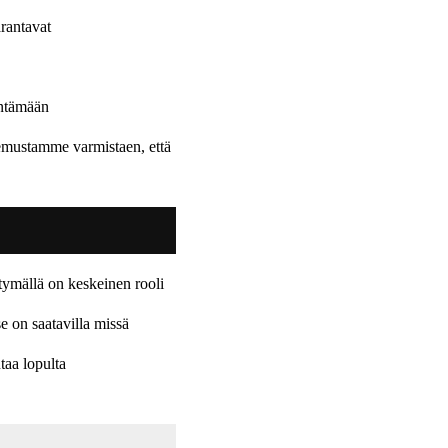
arantavat
entämään
kemustamme varmistaen, että
ttymällä on keskeinen rooli
 on saatavilla missä
taa lopulta