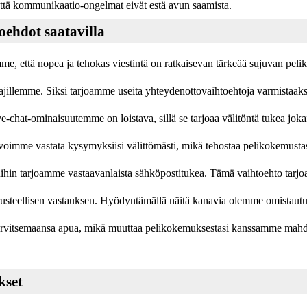
 että kommunikaatio-ongelmat eivät estä avun saamista.
oehdot saatavilla
e, että nopea ja tehokas viestintä on ratkaisevan tärkeää sujuvan pel
elaajillemme. Siksi tarjoamme useita yhteydenottovaihtoehtoja varmista
ve-chat-ominaisuutemme on loistava, sillä se tarjoaa välitöntä tukea jokai
 voimme vastata kysymyksiisi välittömästi, mikä tehostaa pelikokemustas
luihin tarjoamme vastaavanlaista sähköpostitukea. Tämä vaihtoehto tarj
rusteellisen vastauksen. Hyödyntämällä näitä kanavia olemme omistautu
arvitsemaansa apua, mikä muuttaa pelikokemuksestasi kanssamme mahd
kset