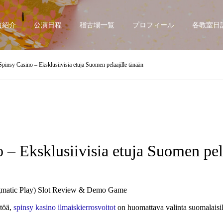
曲紹介
公演日程
稽古場一覧
プロフィール
各教室日
Spinsy Casino – Eksklusiivisia etuja Suomen pelaajille tänään
 – Eksklusiivisia etuja Suomen pela
töä,
spinsy kasino ilmaiskierrosvoitot
on huomattava valinta suomalaisill