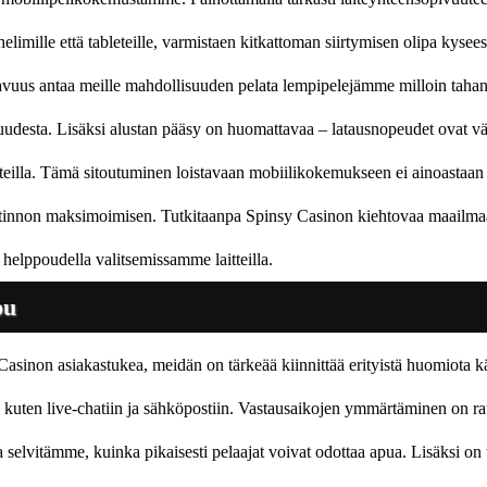
elimille että tableteille, varmistaen kitkattoman siirtymisen olipa kys
uus antaa meille mahdollisuuden pelata lempipelejämme milloin tahans
udesta. Lisäksi alustan pääsy on huomattavaa – latausnopeudet ovat väh
aitteilla. Tämä sitoutuminen loistavaan mobiilikokemukseen ei ainoastaan
tinnon maksimoimisen. Tutkitaanpa Spinsy Casinon kiehtovaa maailmaa
a helppoudella valitsemissamme laitteilla.
pu
sinon asiakastukea, meidän on tärkeää kiinnittää erityistä huomiota kä
 kuten live-chatiin ja sähköpostiin. Vastausaikojen ymmärtäminen on ra
selvitämme, kuinka pikaisesti pelaajat voivat odottaa apua. Lisäksi on t