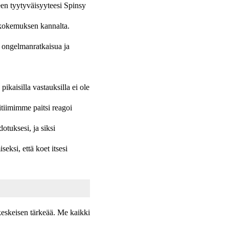
een tyytyväisyyteesi Spinsy
skokemuksen kannalta.
a ongelmanratkaisua ja
ikaisilla vastauksilla ei ole
itiimimme paitsi reagoi
otuksesi, ja siksi
eksi, että koet itsesi
 keskeisen tärkeää. Me kaikki