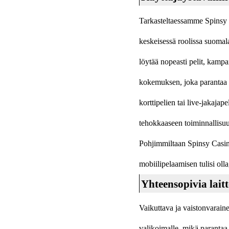
Tarkasteltaessamme Spinsy 
keskeisessä roolissa suomala
löytää nopeasti pelit, kampa
kokemuksen, joka parantaa 
korttipelien tai live-jakajap
tehokkaaseen toiminnallisu
Pohjimmiltaan Spinsy Casinon
mobiilipelaamisen tulisi oll
Yhteensopivia laitt
Vaikuttava ja vaistonvarain
valikoimalle, mikä paranta