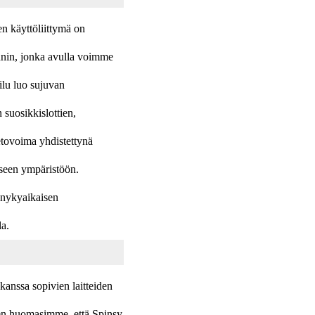
n käyttöliittymä on
innin, jonka avulla voimme
ilu luo sujuvan
suosikkislottien,
 vetovoima yhdistettynä
iseen ympäristöön.
a nykyaikaisen
la.
kanssa sopivien laitteiden
een huomasimme, että Spinsy