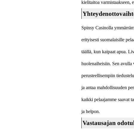
kielitaitoa varmistaakseen,
Yhteydenottovaiht
Spinsy Casinolla ymmärrämm
erityisesti suomalaisille p
täällä, kun kaipaat apua. Li
huolenaiheisiin. Sen avulla
perusteellisempiin tieduste
ja antaa mahdollisuuden pe
kaikki pelaajamme saavat t
ja helpon.
Vastausajan odotu