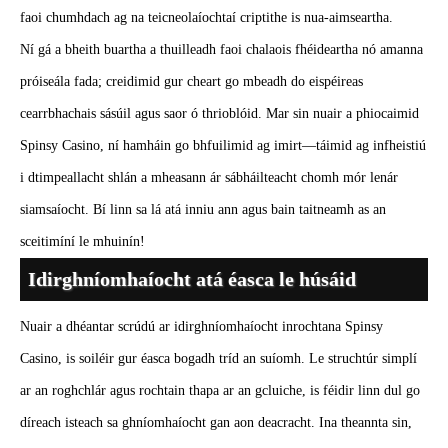
faoi chumhdach ag na teicneolaíochtaí criptithe is nua-aimseartha.
Ní gá a bheith buartha a thuilleadh faoi chalaois fhéideartha nó amanna
próiseála fada; creidimid gur cheart go mbeadh do eispéireas
cearrbhachais sásúil agus saor ó thrioblóid. Mar sin nuair a phiocaimid
Spinsy Casino, ní hamháin go bhfuilimid ag imirt—táimid ag infheistiú
i dtimpeallacht shlán a mheasann ár sábháilteacht chomh mór lenár
siamsaíocht. Bí linn sa lá atá inniu ann agus bain taitneamh as an
sceitimíní le mhuinín!
Idirghníomhaíocht atá éasca le húsáid
Nuair a dhéantar scrúdú ar idirghníomhaíocht inrochtana Spinsy
Casino, is soiléir gur éasca bogadh tríd an suíomh. Le struchtúr simplí
ar an roghchlár agus rochtain thapa ar an gcluiche, is féidir linn dul go
díreach isteach sa ghníomhaíocht gan aon deacracht. Ina theannta sin,