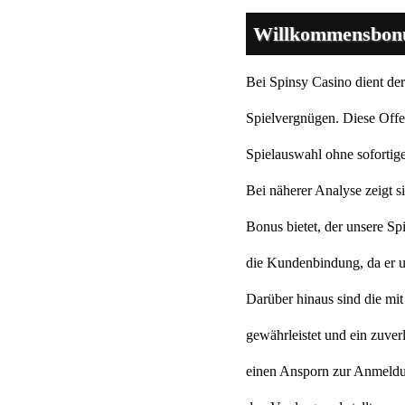
Willkommensbonu
Bei Spinsy Casino dient der
Spielvergnügen. Diese Offer
Spielauswahl ohne sofortig
Bei näherer Analyse zeigt s
Bonus bietet, der unsere Sp
die Kundenbindung, da er un
Darüber hinaus sind die mi
gewährleistet und ein zuve
einen Ansporn zur Anmeldung