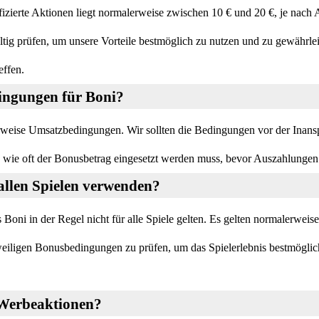
fizierte Aktionen liegt normalerweise zwischen 10 € und 20 €, je nach A
tig prüfen, um unsere Vorteile bestmöglich zu nutzen und zu gewährlei
effen.
ingungen für Boni?
erweise Umsatzbedingungen. Wir sollten die Bedingungen vor der Inan
, wie oft der Bonusbetrag eingesetzt werden muss, bevor Auszahlungen
allen Spielen verwenden?
 Boni in der Regel nicht für alle Spiele gelten. Es gelten normalerwe
eweiligen Bonusbedingungen zu prüfen, um das Spielerlebnis bestmöglic
 Werbeaktionen?