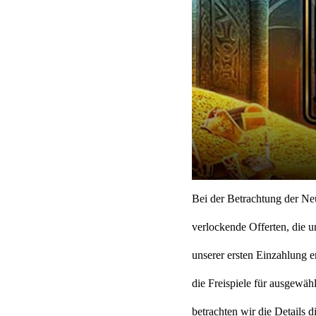
Bei der Betrachtung der N
verlockende Offerten, die 
unserer ersten Einzahlung e
die Freispiele für ausgewäh
betrachten wir die Details d