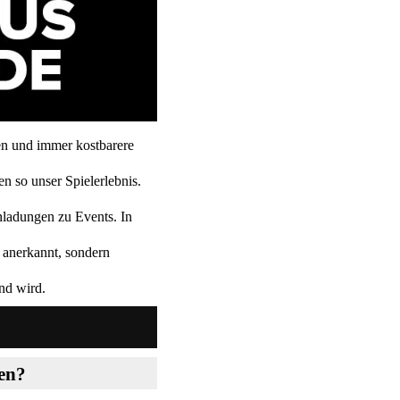
en und immer kostbarere
n so unser Spielerlebnis.
nladungen zu Events. In
 anerkannt, sondern
end wird.
nen?