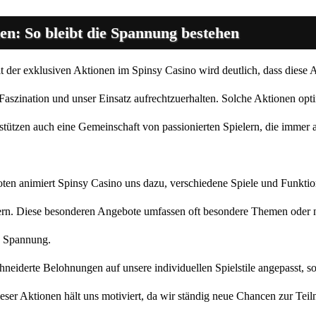
en: So bleibt die Spannung bestehen
t der exklusiven Aktionen im Spinsy Casino wird deutlich, dass diese
Faszination und unser Einsatz aufrechtzuerhalten. Solche Aktionen opti
rstützen auch eine Gemeinschaft von passionierten Spielern, die immer
oten animiert Spinsy Casino uns dazu, verschiedene Spiele und Funktio
ern. Diese besonderen Angebote umfassen oft besondere Themen oder 
nd Spannung.
eiderte Belohnungen auf unsere individuellen Spielstile angepasst, s
eser Aktionen hält uns motiviert, da wir ständig neue Chancen zur Tei