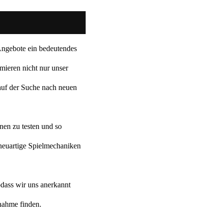
 Angebote ein bedeutendes
mieren nicht nur unser
 auf der Suche nach neuen
nen zu testen und so
neuartige Spielmechaniken
odass wir uns anerkannt
lnahme finden.