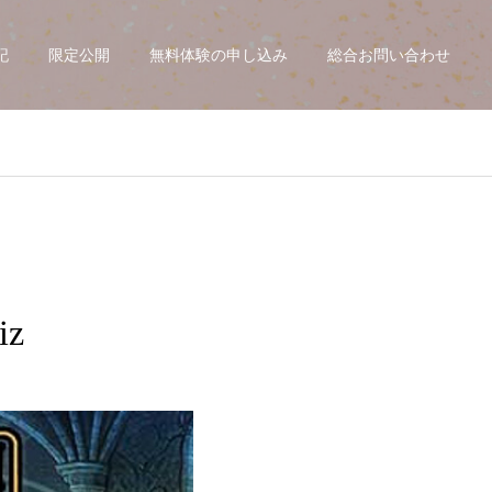
記
限定公開
無料体験の申し込み
総合お問い合わせ
iz