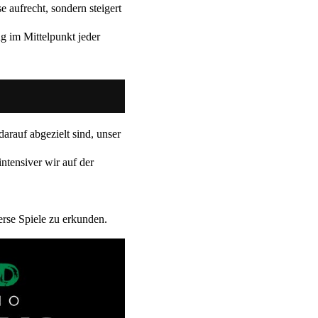
 aufrecht, sondern steigert
g im Mittelpunkt jeder
arauf abgezielt sind, unser
intensiver wir auf der
erse Spiele zu erkunden.