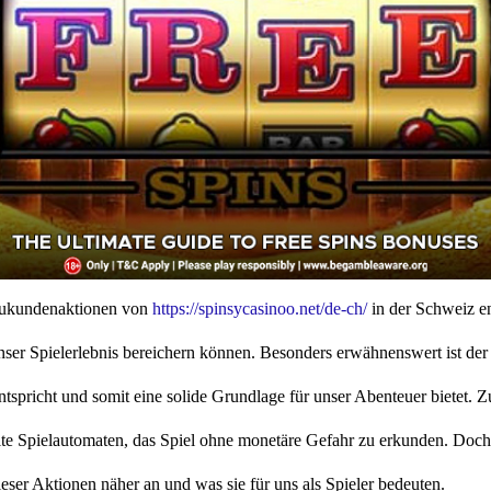
eukundenaktionen von
https://spinsycasinoo.net/de-ch/
in der Schweiz e
unser Spielerlebnis bereichern können. Besonders erwähnenswert ist d
ntspricht und somit eine solide Grundlage für unser Abenteuer bietet. 
lte Spielautomaten, das Spiel ohne monetäre Gefahr zu erkunden. Doch 
ieser Aktionen näher an und was sie für uns als Spieler bedeuten.