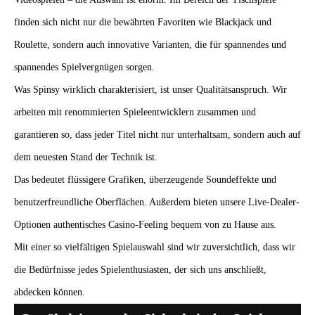
finden sich nicht nur die bewährten Favoriten wie Blackjack und
Roulette, sondern auch innovative Varianten, die für spannendes und
spannendes Spielvergnügen sorgen.
Was Spinsy wirklich charakterisiert, ist unser Qualitätsanspruch. Wir
arbeiten mit renommierten Spieleentwicklern zusammen und
garantieren so, dass jeder Titel nicht nur unterhaltsam, sondern auch auf
dem neuesten Stand der Technik ist.
Das bedeutet flüssigere Grafiken, überzeugende Soundeffekte und
benutzerfreundliche Oberflächen. Außerdem bieten unsere Live-Dealer-
Optionen authentisches Casino-Feeling bequem von zu Hause aus.
Mit einer so vielfältigen Spielauswahl sind wir zuversichtlich, dass wir
die Bedürfnisse jedes Spielenthusiasten, der sich uns anschließt,
abdecken können.