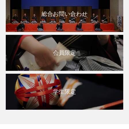
総合お問い合わせ
会員限定
学生限定