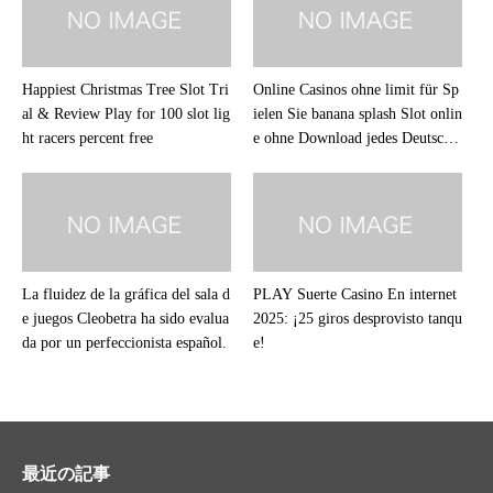
our Novomatic Costa Rica
Happiest Christmas Tree Slot Tri
Online Casinos ohne limit für Sp
al & Review Play for 100 slot lig
ielen Sie banana splash Slot onlin
ht racers percent free
e ohne Download jedes Deutsche
2026: Tagesordnungspunkt 15 Er
probung
La fluidez de la gráfica del sala d
PLAY Suerte Casino En internet
e juegos Cleobetra ha sido evalua
2025: ¡25 giros desprovisto tanqu
da por un perfeccionista español.
e!
最近の記事