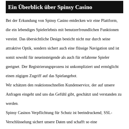
Ein Überblick über Spinsy Casino
Bei der Erkundung von Spinsy Casino entdecken wir eine Plattform,
die ein lebendiges Spielerlebnis mit benutzerfreundlichen Funktionen
vereint. Das übersichtliche Design besticht nicht nur durch seine
attraktive Optik, sondern sichert auch eine flüssige Navigation und ist
somit sowohl für neueinsteigende als auch für erfahrene Spieler
geeignet. Der Registrierungsprozess ist unkompliziert und ermöglicht
einen zügigen Zugriff auf das Spielangebot.
Wir schätzen den reaktionsschnellen Kundenservice, der auf unsere
Anfragen eingeht und uns das Gefühl gibt, geschätzt und verstanden zu
werden.
Spinsy Casinos Verpflichtung für Schutz ist beeindruckend; SSL-
Verschlüsselung sichert unsere Daten und schafft so eine