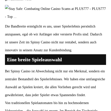
Die Bandbreite ermöglicht es uns, unser Spielerlebnis persönlich
anzupassen, egal ob wir Anfänger oder versierte Profis sind. Dadurch
ist unsere Zeit im Spinsy Casino nicht nur rentabel, sondern auch
innovativ in seinem Ansatz zur Kundenbindung.
Eine breite Spieleauswahl
Bei Spinsy Casino ist Abwechslung nicht nur ein Merkmal, sondern ein
zentraler Bestandteil des Spielerlebnisses. Wir haben eine umfangreiche
Auswahl an Spielen kreiert, die allen Vorlieben gerecht wird und
gewährleistet, dass jeder Spieler etwas Spannendes findet.
Von traditionellen Spielautomaten bis hin zu hochmodernen
Videospielen – die Auswahl ist enorm. Im Bereich der Tischspiele