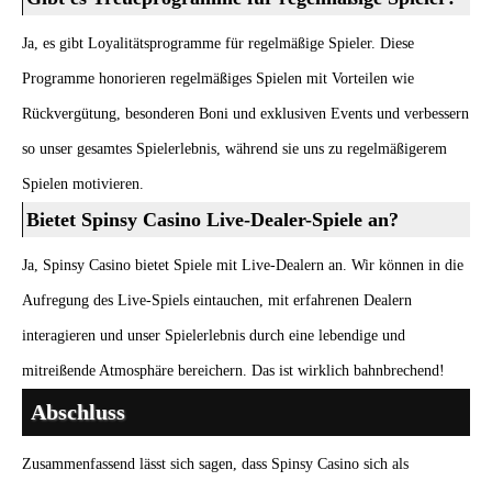
Ja, es gibt Loyalitätsprogramme für regelmäßige Spieler. Diese
Programme honorieren regelmäßiges Spielen mit Vorteilen wie
Rückvergütung, besonderen Boni und exklusiven Events und verbessern
so unser gesamtes Spielerlebnis, während sie uns zu regelmäßigerem
Spielen motivieren.
Bietet Spinsy Casino Live-Dealer-Spiele an?
Ja, Spinsy Casino bietet Spiele mit Live-Dealern an. Wir können in die
Aufregung des Live-Spiels eintauchen, mit erfahrenen Dealern
interagieren und unser Spielerlebnis durch eine lebendige und
mitreißende Atmosphäre bereichern. Das ist wirklich bahnbrechend!
Abschluss
Zusammenfassend lässt sich sagen, dass Spinsy Casino sich als