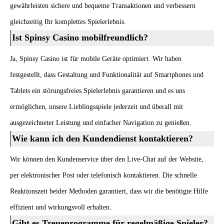
gewährleisten sichere und bequeme Transaktionen und verbessern
gleichzeitig Ihr komplettes Spielerlebnis.
Ist Spinsy Casino mobilfreundlich?
Ja, Spinsy Casino ist für mobile Geräte optimiert. Wir haben
festgestellt, dass Gestaltung und Funktionalität auf Smartphones und
Tablets ein störungsfreies Spielerlebnis garantieren und es uns
ermöglichen, unsere Lieblingsspiele jederzeit und überall mit
ausgezeichneter Leistung und einfacher Navigation zu genießen.
Wie kann ich den Kundendienst kontaktieren?
Wir können den Kundenservice über den Live-Chat auf der Website,
per elektronischer Post oder telefonisch kontaktieren. Die schnelle
Reaktionszeit beider Methoden garantiert, dass wir die benötigte Hilfe
effizient und wirkungsvoll erhalten.
Gibt es Treueprogramme für regelmäßige Spieler?