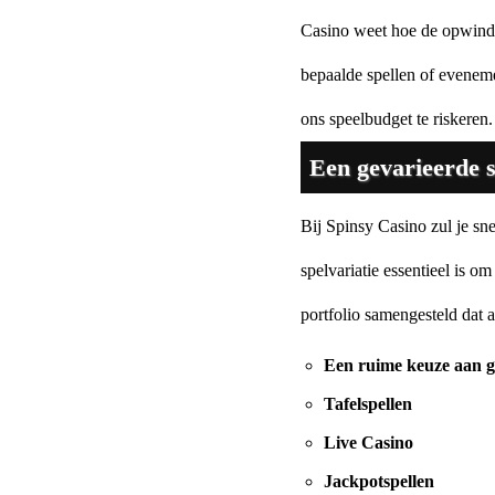
Casino weet hoe de opwindin
bepaalde spellen of eveneme
ons speelbudget te riskeren.
Een gevarieerde sp
Bij Spinsy Casino zul je sn
spelvariatie essentieel is 
portfolio samengesteld dat
Een ruime keuze aan 
Tafelspellen
Live Casino
Jackpotspellen