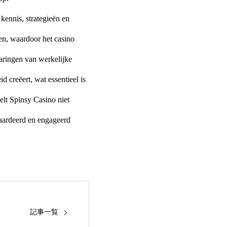
kennis, strategieën en
en, waardoor het casino
aringen van werkelijke
creëert, wat essentieel is
elt Spinsy Casino niet
waardeerd en engageerd
記事一覧