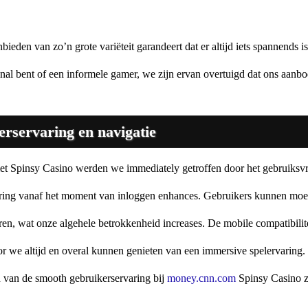
ieden van zo’n grote variëteit garandeert dat er altijd iets spannends i
al bent of een informele gamer, we zijn ervan overtuigd dat ons aanbod
rservaring en navigatie
met Spinsy Casino werden we immediately getroffen door het gebruiksvr
aring vanaf het moment van inloggen enhances. Gebruikers kunnen moe
eren, wat onze algehele betrokkenheid increases. De mobile compatibilit
r we altijd en overal kunnen genieten van een immersive spelervaring.
 van de smooth gebruikerservaring bij
money.cnn.com
Spinsy Casino z