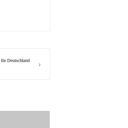
für Deutschland