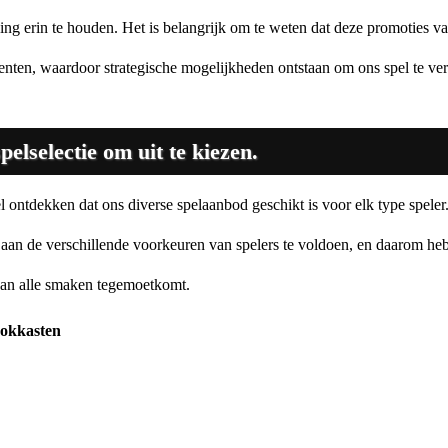
g erin te houden. Het is belangrijk om te weten dat deze promoties v
nten, waardoor strategische mogelijkheden ontstaan om ons spel te verf
elselectie om uit te kiezen.
el ontdekken dat ons diverse spelaanbod geschikt is voor elk type speler
om aan de verschillende voorkeuren van spelers te voldoen, en daarom h
 aan alle smaken tegemoetkomt.
gokkasten