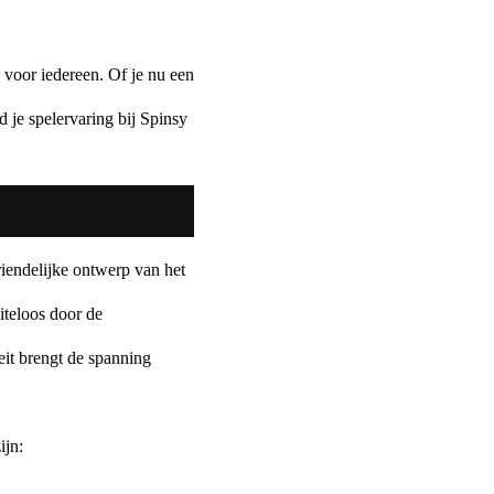
s voor iedereen. Of je nu een
 je spelervaring bij Spinsy
iendelijke ontwerp van het
iteloos door de
eit brengt de spanning
ijn: