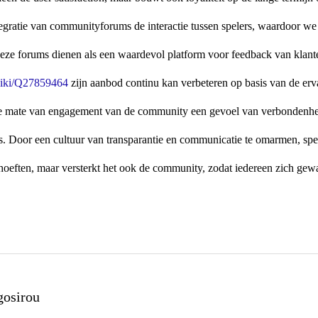
egratie van communityforums de interactie tussen spelers, waardoor we 
eze forums dienen als een waardevol platform voor feedback van klant
wiki/Q27859464
zijn aanbod continu kan verbeteren op basis van de erv
e mate van engagement van de community een gevoel van verbondenheid 
ers. Door een cultuur van transparantie en communicatie te omarmen, spe
ehoeften, maar versterkt het ook de community, zodat iedereen zich ge
gosirou