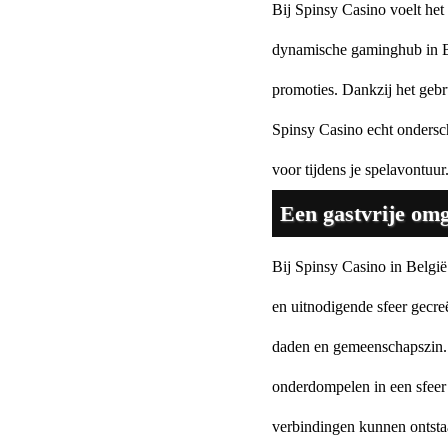
Bij Spinsy Casino voelt het 
dynamische gaminghub in B
promoties. Dankzij het gebr
Spinsy Casino echt ondersch
voor tijdens je spelavontuu
Een gastvrije omg
Bij Spinsy Casino in Belgi
en uitnodigende sfeer gecre
daden en gemeenschapszin. 
onderdompelen in een sfee
verbindingen kunnen ontstaa