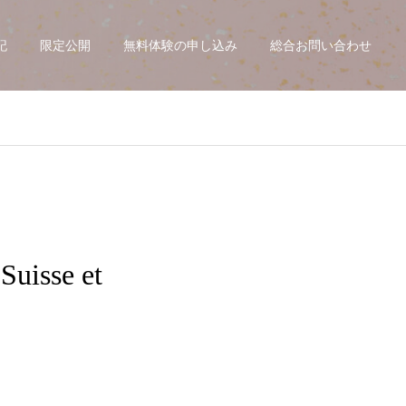
記
限定公開
無料体験の申し込み
総合お問い合わせ
Suisse et