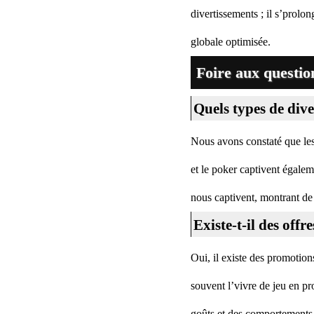
divertissements ; il s’prolo
globale optimisée.
Foire aux questio
Quels types de dive
Nous avons constaté que les
et le poker captivent égalem
nous captivent, montrant de n
Existe-t-il des offr
Oui, il existe des promotio
souvent l’vivre de jeu en p
goûts et des comportements