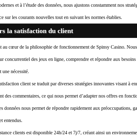
dernes et à l’étude des données, nous ajustons constamment nos stratég
 sur les courants nouvelles tout en suivant les normes établies.
 la satisfaction du client
 est au cœur de la philosophie de fonctionnement de Spinsy Casino. No
ur concurrentiel des jeux en ligne, comprendre et répondre aux besoins d
t une nécessité.
sfaction client se traduit par diverses stratégies innovantes visant à enr
 des commentaires, ce qui nous permet d’adapter nos offres en fonction 
es données nous permet de répondre rapidement aux préoccupations, gara
 et entendus.
stance clients est disponible 24h/24 et 7j/7, créant ainsi un environnem