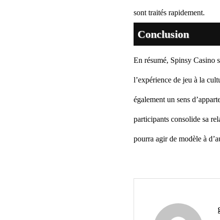
sont traités rapidement.
Conclusion
En résumé, Spinsy Casino se
l’expérience de jeu à la cult
également un sens d’apparte
participants consolide sa re
pourra agir de modèle à d’a