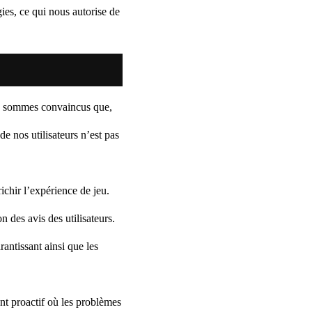
ies, ce qui nous autorise de
us sommes convaincus que,
e nos utilisateurs n’est pas
ichir l’expérience de jeu.
des avis des utilisateurs.
ntissant ainsi que les
ent proactif où les problèmes