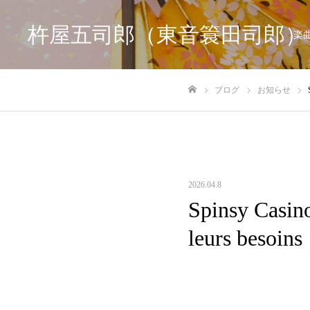
杵屋五司郎（東音簑田司郎）
楽
ブログ
お知らせ
ホーム
2026.04.8
Spinsy Casino
leurs besoins