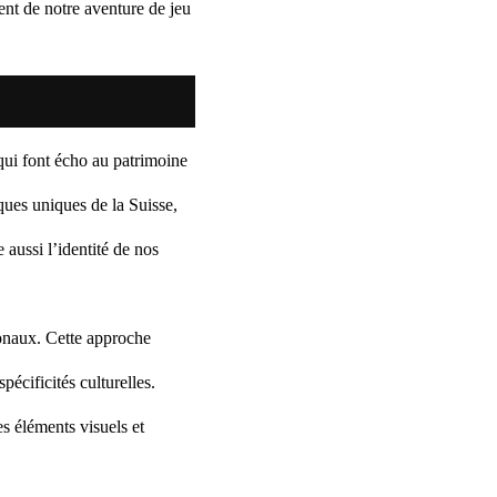
ent de notre aventure de jeu
qui font écho au patrimoine
iques uniques de la Suisse,
aussi l’identité de nos
ionaux. Cette approche
écificités culturelles.
es éléments visuels et