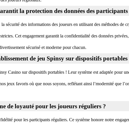
antit la protection des données des participants
 la sécurité des informations des joueurs en utilisant des méthodes de c
 strictes. Cet engagement garantit la confidentialité des données privées,
divertissement sécurisé et moderne pour chacun.
ablissement de jeu Spinsy sur dispositifs portables
insy Casino sur dispositifs portables ! Leur système est adaptée pour un
nos jeux favoris où que nous soyons, reflétant ainsi l’modernité que l’
ème de loyauté pour les joueurs réguliers ?
 fidélité pour les participants réguliers. Ce système honore notre engag