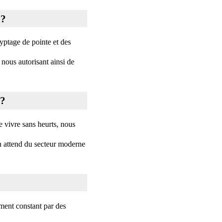
 ?
ryptage de pointe et des
 nous autorisant ainsi de
 ?
e vivre sans heurts, nous
on attend du secteur moderne
ement constant par des