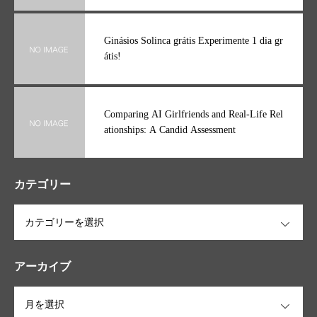
Ginásios Solinca grátis Experimente 1 dia gr
átis!
Comparing AI Girlfriends and Real-Life Rel
ationships: A Candid Assessment
カテゴリー
OPEN
アーカイブ
OPEN