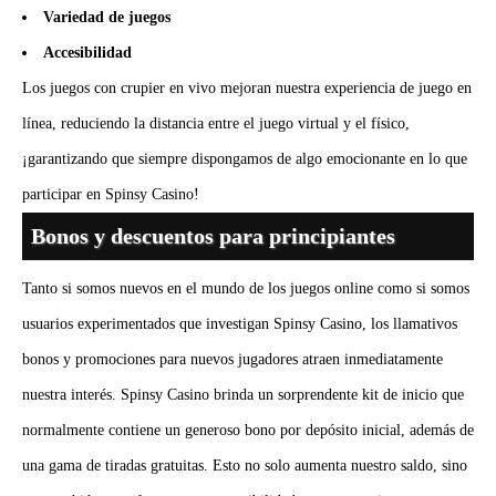
Variedad de juegos
Accesibilidad
Los juegos con crupier en vivo mejoran nuestra experiencia de juego en
línea, reduciendo la distancia entre el juego virtual y el físico,
¡garantizando que siempre dispongamos de algo emocionante en lo que
participar en Spinsy Casino!
Bonos y descuentos para principiantes
Tanto si somos nuevos en el mundo de los juegos online como si somos
usuarios experimentados que investigan Spinsy Casino, los llamativos
bonos y promociones para nuevos jugadores atraen inmediatamente
nuestra interés. Spinsy Casino brinda un sorprendente kit de inicio que
normalmente contiene un generoso bono por depósito inicial, además de
una gama de tiradas gratuitas. Esto no solo aumenta nuestro saldo, sino