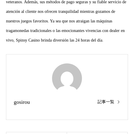
veteranos. Además, sus métodos de pago seguras y su fiable servicio de
atención al cliente nos ofrecen tranquilidad mientras gozamos de
nuestros juegos favoritos. Ya sea que nos atraigan las máquinas
tragamonedas tradicionales o las emocionantes vivencias con dealer en
vivo, Spinsy Casino brinda diversión las 24 horas del día.
gosirou
記事一覧