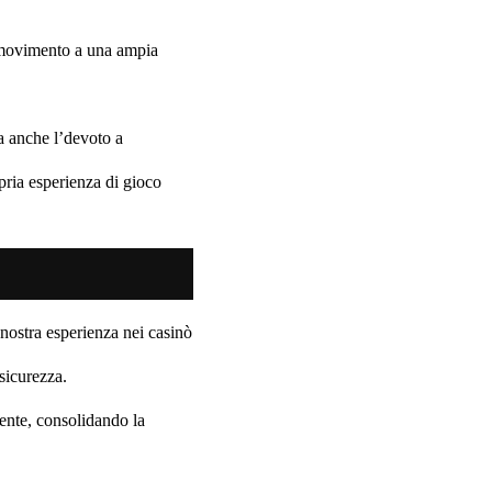
in movimento a una ampia
a anche l’devoto a
pria esperienza di gioco
 nostra esperienza nei casinò
sicurezza.
ente, consolidando la