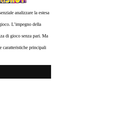
ssenziale analizzare la estesa
 gioco. L’impegno della
enza di gioco senza pari. Ma
caratteristiche principali