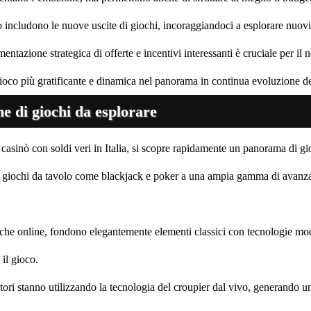
so includono le nuove uscite di giochi, incoraggiandoci a esplorare nuovi
ementazione strategica di offerte e incentivi interessanti è cruciale per il 
ioco più gratificante e dinamica nel panorama in continua evoluzione de
ne di giochi da esplorare
casinò con soldi veri in Italia, si scopre rapidamente un panorama di gi
ici giochi da tavolo come blackjack e poker a una ampia gamma di avanza
stri che online, fondono elegantemente elementi classici con tecnologie m
il gioco.
ori stanno utilizzando la tecnologia del croupier dal vivo, generando u