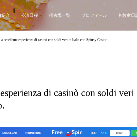
曲紹介
公演日程
稽古場一覧
プロフィール
各教室日
La eccellente esperienza di casinò con soldi veri in Italia con Spinsy Casino.
esperienza di casinò con soldi veri 
o.