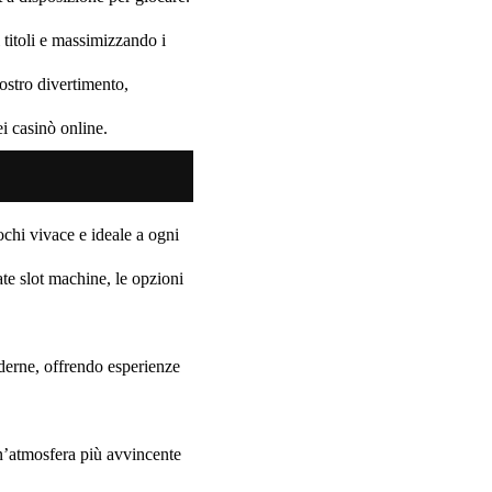
 titoli e massimizzando i
nostro divertimento,
i casinò online.
ochi vivace e ideale a ogni
te slot machine, le opzioni
oderne, offrendo esperienze
n’atmosfera più avvincente