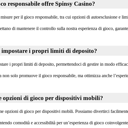
oco responsabile offre Spinsy Casino?
misure per il gioco responsabile, tra cui opzioni di autoesclusione e lim
ettano di mantenere il controllo sulla nostra esperienza di gioco, garan
 impostare i propri limiti di deposito?
tare i propri limiti di deposito, permettendoci di gestire in modo efficac
a non solo promuove il gioco responsabile, ma ottimizza anche l’esperi
 opzioni di gioco per dispositivi mobili?
e opzioni di gioco per dispositivi mobili. Possiamo divertirci facilmente 
antendo comodità e accessibilità per un’esperienza di gioco coinvolgen