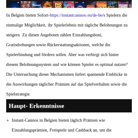
In Belgien bieten Sofort-
https://instantcasinoo.eu/de-be/
s Spielern die
einmalige Möglichkeit, ihr Spielerlebnis mit tägliche Belohnungen zu
steigern. Zu diesen Angeboten zählen Einzahlungsboni,
Gratisdrehungen sowie Rückerstattungsaktionen, welche die
Spielerbindung und fördern sollen. Aber was verbirgt sich hinter
diesem Belohnungssystem und wie können Spieler es optimal nutzen?
Die Untersuchung dieser Mechanismen liefert spannende Einblicke in
die Auswirkungen täglicher Prämien auf das Spielverhalten sowie die
Spielstrategie.
Haupt- Erkenntnisse
Instant-Casinos in Belgien bieten täglich Prämien wie
Einzahlungsprämien, Freispiele und Cashback an, um die