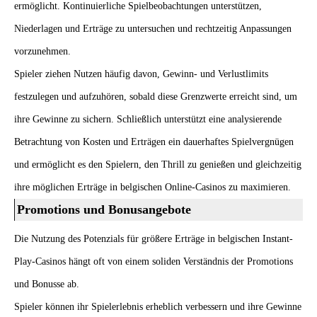
ermöglicht. Kontinuierliche Spielbeobachtungen unterstützen,
Niederlagen und Erträge zu untersuchen und rechtzeitig Anpassungen
vorzunehmen.
Spieler ziehen Nutzen häufig davon, Gewinn- und Verlustlimits
festzulegen und aufzuhören, sobald diese Grenzwerte erreicht sind, um
ihre Gewinne zu sichern. Schließlich unterstützt eine analysierende
Betrachtung von Kosten und Erträgen ein dauerhaftes Spielvergnügen
und ermöglicht es den Spielern, den Thrill zu genießen und gleichzeitig
ihre möglichen Erträge in belgischen Online-Casinos zu maximieren.
Promotions und Bonusangebote
Die Nutzung des Potenzials für größere Erträge in belgischen Instant-
Play-Casinos hängt oft von einem soliden Verständnis der Promotions
und Bonusse ab.
Spieler können ihr Spielerlebnis erheblich verbessern und ihre Gewinne