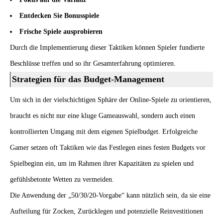
Entdecken Sie Bonusspiele
Frische Spiele ausprobieren
Durch die Implementierung dieser Taktiken können Spieler fundierte
Beschlüsse treffen und so ihr Gesamterfahrung optimieren.
Strategien für das Budget-Management
Um sich in der vielschichtigen Sphäre der Online-Spiele zu orientieren,
braucht es nicht nur eine kluge Gameauswahl, sondern auch einen
kontrollierten Umgang mit dem eigenen Spielbudget. Erfolgreiche
Gamer setzen oft Taktiken wie das Festlegen eines festen Budgets vor
Spielbeginn ein, um im Rahmen ihrer Kapazitäten zu spielen und
gefühlsbetonte Wetten zu vermeiden.
Die Anwendung der „50/30/20-Vorgabe“ kann nützlich sein, da sie eine
Aufteilung für Zocken, Zurücklegen und potenzielle Reinvestitionen