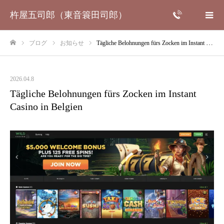
杵屋五司郎（東音簑田司郎）
ブログ
お知らせ
Tägliche Belohnungen fürs Zocken im Instant Casino in Belgien
ホーム
2026.04.8
Tägliche Belohnungen fürs Zocken im Instant
Casino in Belgien