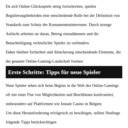
Da sich Online-Glücksspiele stetig fortschreiten, spielen
Regulierungsbehörden eine entscheidende Rolle bei der Definition von
Standards zum Schutz der Konsumenteninteressen. Durch strenge
Aufsicht arbeiten sie daran, Betrug einzudämmen und die
Benachteiligung verletzlicher Spieler zu verhindern.
Daher bleiben Sicherheit und Absicherung entscheidende Elemente, die
die gesamte Online-Gaming-Landschaft formen.
Erste Schritte: Tipps für neue Spieler
Neue Spieler sehen sich beim Beginn in die Welt des Online-Gamings
oft mit einer Flut von Möglichkeiten und Beschlüssen konfrontiert,
insbesondere auf Plattformen wie Instant Casino in Belgien.
Um diese Herausforderung erfolgreich zu bewältigen, sollten Neulinge
folgende Tipps berücksichtigen: