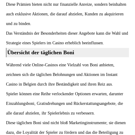
Diese Prämien bieten nicht nur finanzielle Anreize, sondern beinhalten
auch exklusive Aktionen, die darauf abzielen, Kunden zu akquirieren
und zu binden.
Das Verständnis der Besonderheiten dieser Angebote kann die Wahl und
Strategie eines Spielers im Casino erheblich beeinflussen.
Übersicht der täglichen Boni
Während viele Online-Casinos eine Vielzahl von Boni anbieten,
zeichnen sich die täglichen Belohnungen und Aktionen im Instant
Casino in Belgien durch ihre Beständigkeit und ihren Reiz aus.
Spieler können eine Reihe verlockender Optionen erwarten, darunter
Einzahlungsboni, Gratisdrehungen und Rückerstattungsangebote, die
alle darauf abzielen, ihr Spielerlebnis zu verbessern.
Diese täglichen Boni sind nicht bloß Marketinginstrumente; sie dienen
dazu, die Loyalität der Spieler zu fördern und das die Beteiligung zu