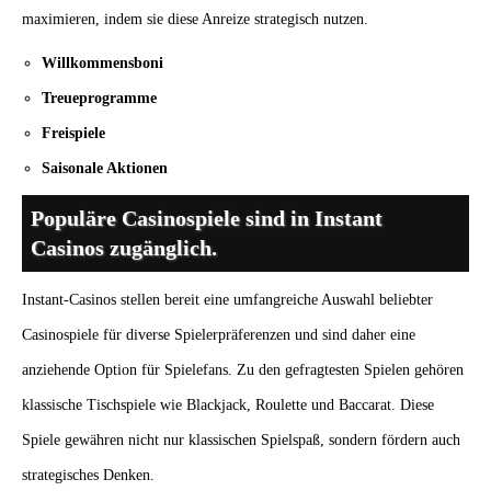
maximieren, indem sie diese Anreize strategisch nutzen.
Willkommensboni
Treueprogramme
Freispiele
Saisonale Aktionen
Populäre Casinospiele sind in Instant
Casinos zugänglich.
Instant-Casinos stellen bereit eine umfangreiche Auswahl beliebter
Casinospiele für diverse Spielerpräferenzen und sind daher eine
anziehende Option für Spielefans. Zu den gefragtesten Spielen gehören
klassische Tischspiele wie Blackjack, Roulette und Baccarat. Diese
Spiele gewähren nicht nur klassischen Spielspaß, sondern fördern auch
strategisches Denken.