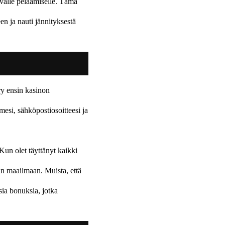
ttävälle pelaamiselle. Tämä
en ja nauti jännityksestä
ry ensin kasinon
mesi, sähköpostiosoitteesi ja
Kun olet täyttänyt kaikki
än maailmaan. Muista, että
sia bonuksia, jotka