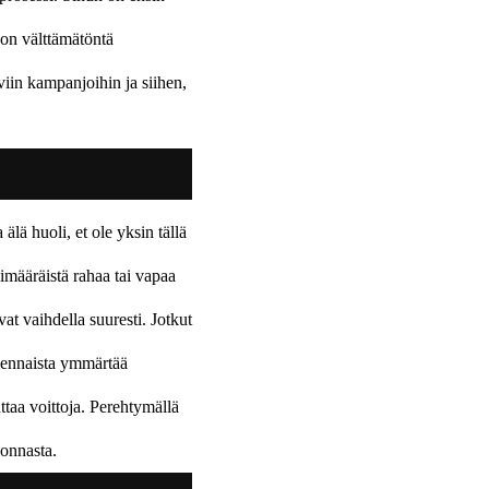
 on välttämätöntä
viin kampanjoihin ja siihen,
ä huoli, et ole yksin tällä
imääräistä rahaa tai vapaa
at vaihdella suuresti. Jotkut
olennaista ymmärtää
ttaa voittoja. Perehtymällä
jonnasta.