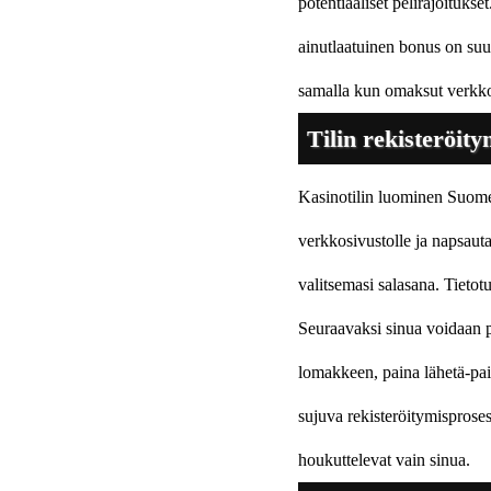
potentiaaliset pelirajoitukset
ainutlaatuinen bonus on suun
samalla kun omaksut verkko
Tilin rekisteröit
Kasinotilin luominen Suomes
verkkosivustolle ja napsauta
valitsemasi salasana. Tietot
Seuraavaksi sinua voidaan py
lomakkeen, paina lähetä-pai
sujuva rekisteröitymisproses
houkuttelevat vain sinua.