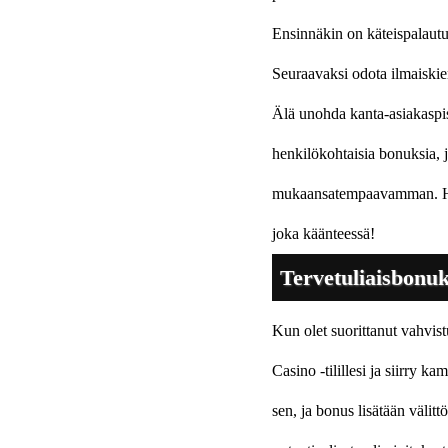
Ensinnäkin on käteispalautu
Seuraavaksi odota ilmaiskier
Älä unohda kanta-asiakaspiste
henkilökohtaisia bonuksia, 
mukaansatempaavamman. Hyöd
joka käänteessä!
Tervetuliaisbonuk
Kun olet suorittanut vahvist
Casino -tilillesi ja siirry
sen, ja bonus lisätään välitt