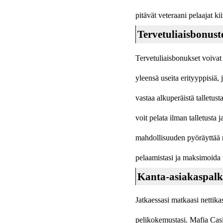
pitävät veteraani pelaajat 
Tervetuliaisbonuste
Tervetuliaisbonukset voivat
yleensä useita erityyppisiä,
vastaa alkuperäistä talletust
voit pelata ilman talletusta 
mahdollisuuden pyöräyttää ru
pelaamistasi ja maksimoida vo
Kanta-asiakaspalki
Jatkaessasi matkaasi nettika
pelikokemustasi. Mafia Casin