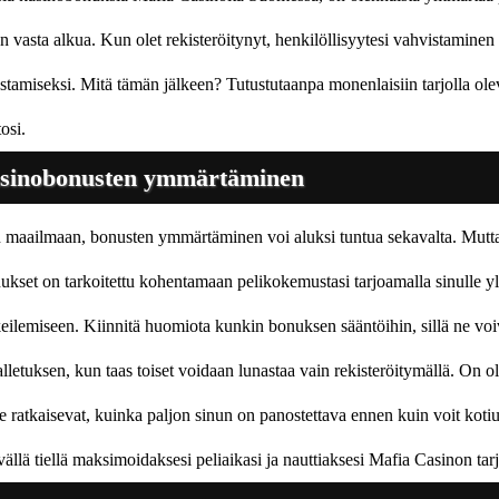
on vasta alkua. Kun olet rekisteröitynyt, henkilöllisyytesi vahvistaminen
stamiseksi. Mitä tämän jälkeen? Tutustutaanpa monenlaisiin tarjolla ole
osi.
asinobonusten ymmärtäminen
maailmaan, bonusten ymmärtäminen voi aluksi tuntua sekavalta. Mutta äl
ukset on tarkoitettu kohentamaan pelikokemustasi tarjoamalla sinulle yl
eilemiseen. Kiinnitä huomiota kunkin bonuksen sääntöihin, sillä ne voiv
alletuksen, kun taas toiset voidaan lunastaa vain rekisteröitymällä. On 
e ratkaisevat, kuinka paljon sinun on panostettava ennen kuin voit kotiu
vällä tiellä maksimoidaksesi peliaikasi ja nauttiaksesi Mafia Casinon tar