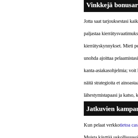
Vinkkejä bonusar
Jotta saat tarjouksestasi kai
paljastaa kierrätysvaatimuksi
kierrätyskynnykset. Mieti pe
unohda ajoittaa pelaamistasi 
kanta-asiakasohjelmia; voit
näitä strategioita et ainoas
lähestymistapaasi ja katso, 
Jatkuvien kampanj
Kun pelaat verkko
tietoa ca
Muista käyttää uskollisuusoh