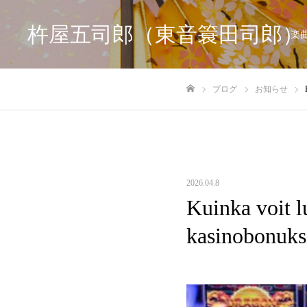
杵屋五司郎（東音簑田司郎）
楽
ブログ
お知らせ
ホーム
2026.04.8
Kuinka voit l
kasinobonuks