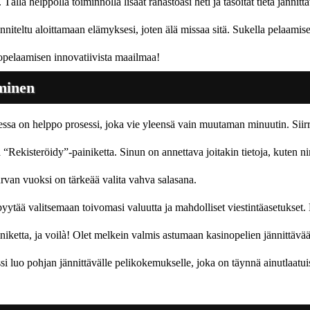
. Tällä helppolla toiminnolla lisäät rahastoasi heti ja tasoitat tietä jänni
niteltu aloittamaan elämyksesi, joten älä missaa sitä. Sukella pelaamise
pelaamisen innovatiivista maailmaa!
yminen
sa on helppo prosessi, joka vie yleensä vain muutaman minuutin. Siir
 “Rekisteröidy”-painiketta. Sinun on annettava joitakin tietoja, kuten ni
urvan vuoksi on tärkeää valita vahva salasana.
ytää valitsemaan toivomasi valuutta ja mahdolliset viestintäasetukset. 
niketta, ja voilà! Olet melkein valmis astumaan kasinopelien jännittävä
si luo pohjan jännittävälle pelikokemukselle, joka on täynnä ainutlaatui