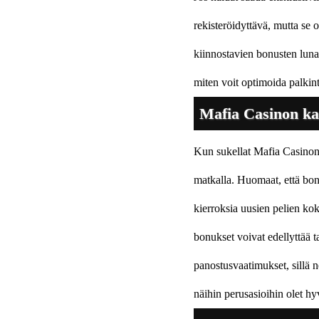
rekisteröidyttävä, mutta se 
kiinnostavien bonusten luna
miten voit optimoida palkint
Mafia Casinon k
Kun sukellat Mafia Casinon 
matkalla. Huomaat, että bon
kierroksia uusien pelien kok
bonukset voivat edellyttää t
panostusvaatimukset, sillä n
näihin perusasioihin olet hy