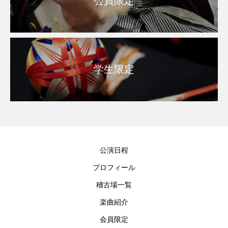
会員限定
学生限定
公演日程
プロフィール
稽古場一覧
楽曲紹介
会員限定