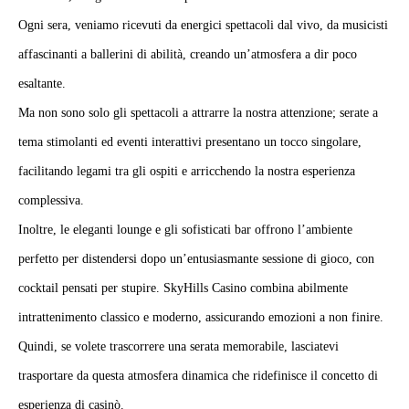
Ogni sera, veniamo ricevuti da energici spettacoli dal vivo, da musicisti
affascinanti a ballerini di abilità, creando un’atmosfera a dir poco
esaltante.
Ma non sono solo gli spettacoli a attrarre la nostra attenzione; serate a
tema stimolanti ed eventi interattivi presentano un tocco singolare,
facilitando legami tra gli ospiti e arricchendo la nostra esperienza
complessiva.
Inoltre, le eleganti lounge e gli sofisticati bar offrono l’ambiente
perfetto per distendersi dopo un’entusiasmante sessione di gioco, con
cocktail pensati per stupire. SkyHills Casino combina abilmente
intrattenimento classico e moderno, assicurando emozioni a non finire.
Quindi, se volete trascorrere una serata memorabile, lasciatevi
trasportare da questa atmosfera dinamica che ridefinisce il concetto di
esperienza di casinò.