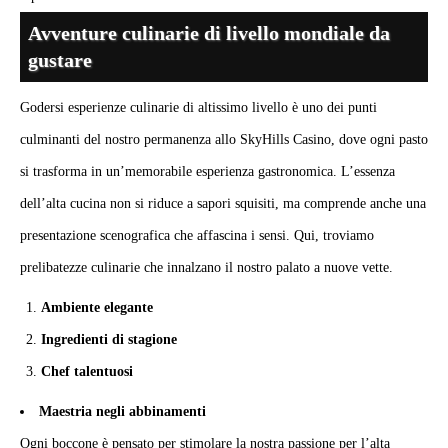
Avventure culinarie di livello mondiale da
gustare
Godersi esperienze culinarie di altissimo livello è uno dei punti
culminanti del nostro permanenza allo SkyHills Casino, dove ogni pasto
si trasforma in un’memorabile esperienza gastronomica. L’essenza
dell’alta cucina non si riduce a sapori squisiti, ma comprende anche una
presentazione scenografica che affascina i sensi. Qui, troviamo
prelibatezze culinarie che innalzano il nostro palato a nuove vette.
Ambiente elegante
Ingredienti di stagione
Chef talentuosi
Maestria negli abbinamenti
Ogni boccone è pensato per stimolare la nostra passione per l’alta