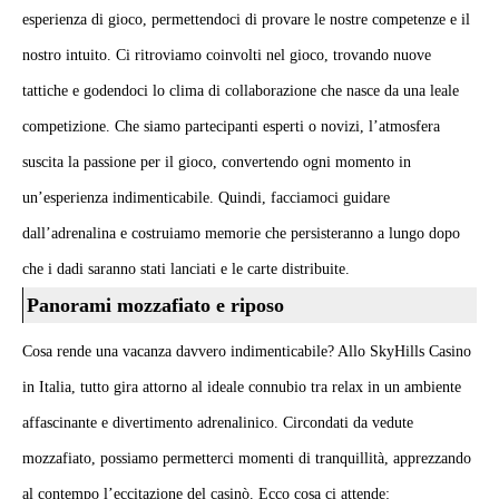
esperienza di gioco, permettendoci di provare le nostre competenze e il
nostro intuito. Ci ritroviamo coinvolti nel gioco, trovando nuove
tattiche e godendoci lo clima di collaborazione che nasce da una leale
competizione. Che siamo partecipanti esperti o novizi, l’atmosfera
suscita la passione per il gioco, convertendo ogni momento in
un’esperienza indimenticabile. Quindi, facciamoci guidare
dall’adrenalina e costruiamo memorie che persisteranno a lungo dopo
che i dadi saranno stati lanciati e le carte distribuite.
Panorami mozzafiato e riposo
Cosa rende una vacanza davvero indimenticabile? Allo SkyHills Casino
in Italia, tutto gira attorno al ideale connubio tra relax in un ambiente
affascinante e divertimento adrenalinico. Circondati da vedute
mozzafiato, possiamo permetterci momenti di tranquillità, apprezzando
al contempo l’eccitazione del casinò. Ecco cosa ci attende: