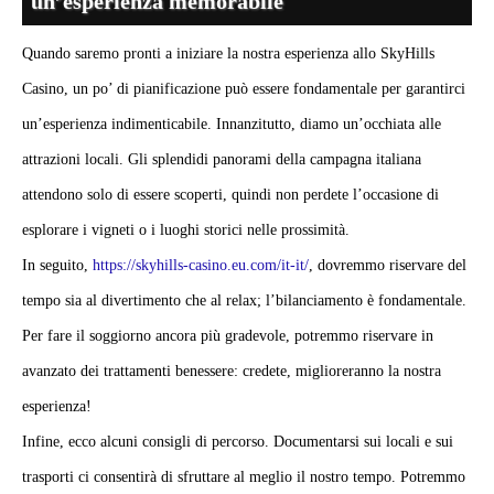
un’esperienza memorabile
Quando saremo pronti a iniziare la nostra esperienza allo SkyHills
Casino, un po’ di pianificazione può essere fondamentale per garantirci
un’esperienza indimenticabile. Innanzitutto, diamo un’occhiata alle
attrazioni locali. Gli splendidi panorami della campagna italiana
attendono solo di essere scoperti, quindi non perdete l’occasione di
esplorare i vigneti o i luoghi storici nelle prossimità.
In seguito,
https://skyhills-casino.eu.com/it-it/
, dovremmo riservare del
tempo sia al divertimento che al relax; l’bilanciamento è fondamentale.
Per fare il soggiorno ancora più gradevole, potremmo riservare in
avanzato dei trattamenti benessere: credete, miglioreranno la nostra
esperienza!
Infine, ecco alcuni consigli di percorso. Documentarsi sui locali e sui
trasporti ci consentirà di sfruttare al meglio il nostro tempo. Potremmo