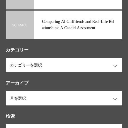
Comparing AI Girlfriends and Real-Life Rel
ationships: A Candid Assessment
カテゴリー
OPEN
アーカイブ
OPEN
検索