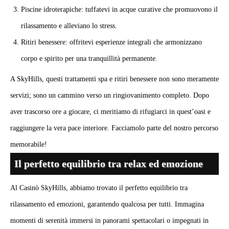
Piscine idroterapiche: tuffatevi in acque curative che promuovono il
rilassamento e alleviano lo stress.
Ritiri benessere: offritevi esperienze integrali che armonizzano
corpo e spirito per una tranquillità permanente.
A SkyHills, questi trattamenti spa e ritiri benessere non sono meramente
servizi; sono un cammino verso un ringiovanimento completo. Dopo
aver trascorso ore a giocare, ci meritiamo di rifugiarci in quest’oasi e
raggiungere la vera pace interiore. Facciamolo parte del nostro percorso
memorabile!
Il perfetto equilibrio tra relax ed emozione
Al Casinò SkyHills, abbiamo trovato il perfetto equilibrio tra
rilassamento ed emozioni, garantendo qualcosa per tutti. Immagina
momenti di serenità immersi in panorami spettacolari o impegnati in