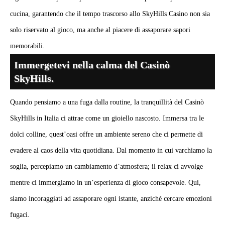
cucina, garantendo che il tempo trascorso allo SkyHills Casino non sia
solo riservato al gioco, ma anche al piacere di assaporare sapori
memorabili.
Immergetevi nella calma del Casinò
SkyHills.
Quando pensiamo a una fuga dalla routine, la tranquillità del Casinò
SkyHills in Italia ci attrae come un gioiello nascosto. Immersa tra le
dolci colline, quest’oasi offre un ambiente sereno che ci permette di
evadere al caos della vita quotidiana. Dal momento in cui varchiamo la
soglia, percepiamo un cambiamento d’atmosfera; il relax ci avvolge
mentre ci immergiamo in un’esperienza di gioco consapevole. Qui,
siamo incoraggiati ad assaporare ogni istante, anziché cercare emozioni
fugaci.