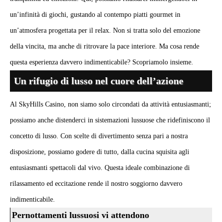
un’infinità di giochi, gustando al contempo piatti gourmet in
un’atmosfera progettata per il relax. Non si tratta solo del emozione
della vincita, ma anche di ritrovare la pace interiore. Ma cosa rende
questa esperienza davvero indimenticabile? Scopriamolo insieme.
Un rifugio di lusso nel cuore dell’azione
Al SkyHills Casino, non siamo solo circondati da attività entusiasmanti;
possiamo anche distenderci in sistemazioni lussuose che ridefiniscono il
concetto di lusso. Con scelte di divertimento senza pari a nostra
disposizione, possiamo godere di tutto, dalla cucina squisita agli
entusiasmanti spettacoli dal vivo. Questa ideale combinazione di
rilassamento ed eccitazione rende il nostro soggiorno davvero
indimenticabile.
Pernottamenti lussuosi vi attendono