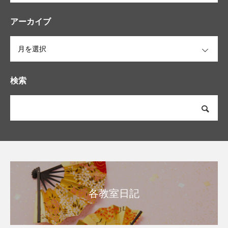
アーカイブ
OPEN
検索
各教室日記