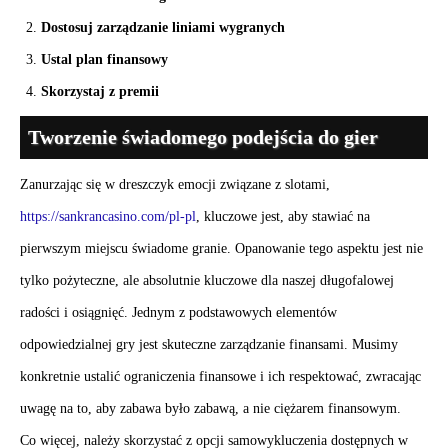
Dostosuj zarządzanie liniami wygranych
Ustal plan finansowy
Skorzystaj z premii
Tworzenie świadomego podejścia do gier
Zanurzając się w dreszczyk emocji związane z slotami,
https://sankrancasino.com/pl-pl
, kluczowe jest, aby stawiać na
pierwszym miejscu świadome granie. Opanowanie tego aspektu jest nie
tylko pożyteczne, ale absolutnie kluczowe dla naszej długofalowej
radości i osiągnięć. Jednym z podstawowych elementów
odpowiedzialnej gry jest skuteczne zarządzanie finansami. Musimy
konkretnie ustalić ograniczenia finansowe i ich respektować, zwracając
uwagę na to, aby zabawa było zabawą, a nie ciężarem finansowym.
Co więcej, należy skorzystać z opcji samowykluczenia dostępnych w