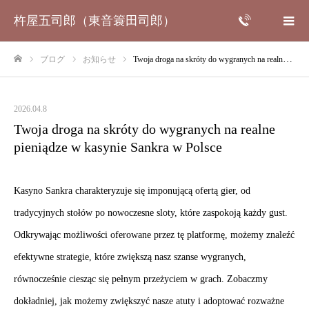
杵屋五司郎（東音簑田司郎）
ブログ
お知らせ
Twoja droga na skróty do wygranych na realne pieniądze w kasynie Sankra w Polsce
ホーム
2026.04.8
Twoja droga na skróty do wygranych na realne
pieniądze w kasynie Sankra w Polsce
Kasyno Sankra charakteryzuje się imponującą ofertą gier, od
tradycyjnych stołów po nowoczesne sloty, które zaspokoją każdy gust.
Odkrywając możliwości oferowane przez tę platformę, możemy znaleźć
efektywne strategie, które zwiększą nasz szanse wygranych,
równocześnie ciesząc się pełnym przeżyciem w grach. Zobaczmy
dokładniej, jak możemy zwiększyć nasze atuty i adoptować rozważne