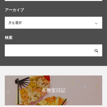
アーカイブ
OPEN
検索
各教室日記