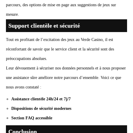
parcours, des options de mise en page aux suggestions de jeux sur
mesure.
Support clientèle et sécurité
Tout en profitant de l’excitation des jeux au Verde Casino, il est
réconfortant de savoir que le service client et la sécurité sont des
préoccupations absolues.
Leur dévouement à sécuriser nos données personnels et à nous proposer
une assistance sûre améliore notre parcours d’ensemble. Voici ce que
nous avons constaté :
Assistance clientèle 24h/24 et 7j/7
Dispositions de sécurité modernes
Section FAQ accessible
Conclusion