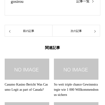
gosirou
記事一覧
前の記事
次の記事
関連記事
Casumo Kasino Bericht Was Cas
So weit triple chance Gewinnstra
umo Legit as part of Canada?
tegie wie 1 000 Willkommensbon
us sichern