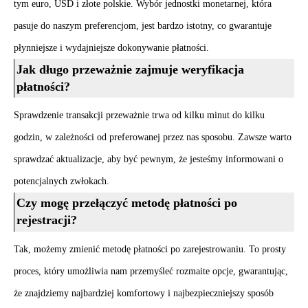
tym euro, USD i złote polskie. Wybór jednostki monetarnej, która
pasuje do naszym preferencjom, jest bardzo istotny, co gwarantuje
płynniejsze i wydajniejsze dokonywanie płatności.
Jak długo przeważnie zajmuje weryfikacja
płatności?
Sprawdzenie transakcji przeważnie trwa od kilku minut do kilku
godzin, w zależności od preferowanej przez nas sposobu. Zawsze warto
sprawdzać aktualizacje, aby być pewnym, że jesteśmy informowani o
potencjalnych zwłokach.
Czy mogę przełączyć metodę płatności po
rejestracji?
Tak, możemy zmienić metodę płatności po zarejestrowaniu. To prosty
proces, który umożliwia nam przemyśleć rozmaite opcje, gwarantując,
że znajdziemy najbardziej komfortowy i najbezpieczniejszy sposób