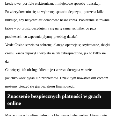
kredytowe, portfele elektroniczne i miejscowe sposoby transakcji.
Po zdecydowaniu się na wybranej sposobu depozytu, potrzeba kilka
kliknięć, aby natychmiast doładować nasze konta. Pobieranie są równie
łatwe – po prostu decydujemy się na tę samą technikę, co przy
przelewach, co zapewnia płynny przebieg działań.
Verde Casino stawia na ochronę, dlatego operacje są szyfrowane, dzięki
czemu każda depozyt i wypłata są tak zabezpieczone, jak to tylko się
da.
Co więcej, ich obsługa klienta jest zawsze dostępna w razie
jakichkolwiek pytań lub problemów. Dzięki tym nowatorskim cechom
możemy cieszyć się grą bez stresu finansowego.
Znaczenie bezpiecznych płatności w grach
online
Myśląc o grach online, jednym z kluczowych elementów, których nie