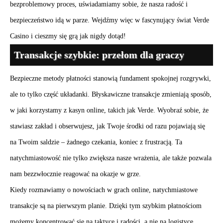
bezproblemowy proces, uświadamiamy sobie, że nasza radość i
bezpieczeństwo idą w parze. Wejdźmy więc w fascynujący świat Verde
Casino i cieszmy się grą jak nigdy dotąd!
Transakcje szybkie: przełom dla graczy
Bezpieczne metody płatności stanowią fundament spokojnej rozgrywki,
ale to tylko część układanki. Błyskawiczne transakcje zmieniają sposób,
w jaki korzystamy z kasyn online, takich jak Verde. Wyobraź sobie, że
stawiasz zakład i obserwujesz, jak Twoje środki od razu pojawiają się
na Twoim saldzie – żadnego czekania, koniec z frustracją. Ta
natychmiastowość nie tylko zwiększa nasze wrażenia, ale także pozwala
nam bezzwłocznie reagować na okazje w grze.
Kiedy rozmawiamy o nowościach w grach online, natychmiastowe
transakcje są na pierwszym planie. Dzięki tym szybkim płatnościom
możemy koncentrować się na taktyce i radości, a nie na logistyce