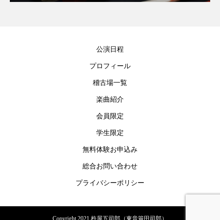
公演日程
プロフィール
稽古場一覧
楽曲紹介
会員限定
学生限定
無料体験お申込み
総合お問い合わせ
プライバシーポリシー
Copyright 2021 杵屋五司郎（東音簑田司郎）