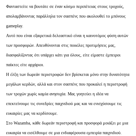
Φανταστείτε να βουτάτε σε έναν κόσμο περιπέτειας στους τροχούς,
απολαμβάνοντας παράλληλα τον σασπένς που ακολουθεί το μπόνους
gameplay.
Αυτό που είναι εξαιρετικά δελεαστικό είναι η καινοτόμος φύση αυτών
των προσφορών. Απευθύνονται στις ποικίλες προτιμήσεις μας,
διασφαλίζοντας ότι υπάρχει κάτι για όλους, είτε είμαστε έμπειροι
παίκτες είτε αρχάριοι.
Η έλξη των δωρεάν περιστροφών δεν βρίσκεται μόνο στην δυνατότητα
μεγάλων κερδών, αλλά και στον σασπένς που προκαλεί η περιστροφή
των τροχών χωρίς καμία ανησυχία. Μας γοητεύει η ιδέα να
επεκτείνουμε τις συνεδρίες παιχνιδιού μας και να ενισχύσουμε τις
ευκαιρίες μας να κερδίσουμε.
Στο Wazamba, κάθε δωρεάν περιστροφή και προσφορά μοιάζει με μια
ευκαιρία να εισέλθουμε σε μια ενδιαφέρουσα εμπειρία παιχνιδιού.