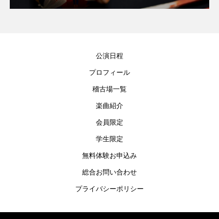
公演日程
プロフィール
稽古場一覧
楽曲紹介
会員限定
学生限定
無料体験お申込み
総合お問い合わせ
プライバシーポリシー