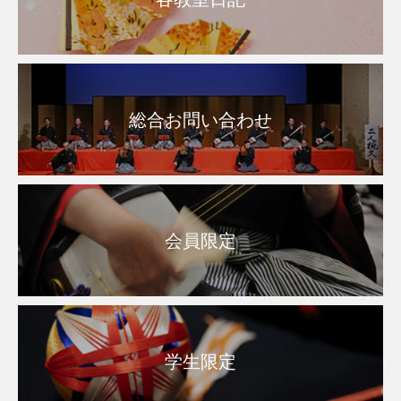
総合お問い合わせ
会員限定
学生限定