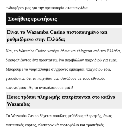
ενδιαφέρον μας για την πρωτοπορία στα παιχνίδια.
Συνήθεις ερωτήσεις
Είναι το Wazamba Casino πιστοποιημένο και
ρυθμιζόμενο στην Ελλάδα;
Ναι, το Wazamba Casino κατέχει άδεια και ελέγχεται από την Ελλάδα,
διασφαλίζοντας ένα προστατευμένο περιβάλλον παιχνιδιού για εμάς.
Μπορούμε να γιορτάσουμε σύγχρονες εμπειρίες παιχνιδιού εδώ,
γνωρίζοντας ότι τα παιχνίδια μας συνάδουν με τους εθνικούς
κανονισμούς. Ας το ανακαλύψουμε μαζί!
Ποιες τρόποι πληρωμής επιτρέπονται στο καζίνο
Wazamba;
Το Wazamba Casino δέχεται ποικίλες μεθόδους πληρωμής, όπως
πιστωτικές κάρτες, ηλεκτρονικά πορτοφόλια και τραπεζικές