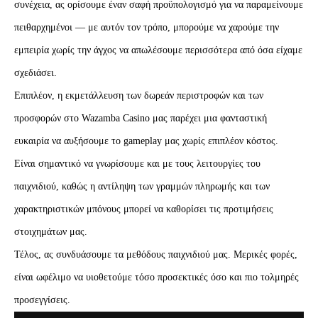
συνέχεια, ας ορίσουμε έναν σαφή προϋπολογισμό για να παραμείνουμε
πειθαρχημένοι — με αυτόν τον τρόπο, μπορούμε να χαρούμε την
εμπειρία χωρίς την άγχος να απωλέσουμε περισσότερα από όσα είχαμε
σχεδιάσει.
Επιπλέον, η εκμετάλλευση των δωρεάν περιστροφών και των
προσφορών στο Wazamba Casino μας παρέχει μια φανταστική
ευκαιρία να αυξήσουμε το gameplay μας χωρίς επιπλέον κόστος.
Είναι σημαντικό να γνωρίσουμε και με τους λειτουργίες του
παιχνιδιού, καθώς η αντίληψη των γραμμών πληρωμής και των
χαρακτηριστικών μπόνους μπορεί να καθορίσει τις προτιμήσεις
στοιχημάτων μας.
Τέλος, ας συνδυάσουμε τα μεθόδους παιχνιδιού μας. Μερικές φορές,
είναι ωφέλιμο να υιοθετούμε τόσο προσεκτικές όσο και πιο τολμηρές
προσεγγίσεις.