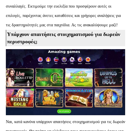
συναλλαγές. Εκτιμούμε την ευελιξία που προσφέρουν αυτές οι
επιλογές, παρέχοντας άνετες καταθέσεις και γρήγορες αναλήψεις για
τις δραστηριότητές μας στα παιχνίδια. Ας τις ανακαλύψουμε μαζί!
Υπάρχουν απαιτήσεις στοιχηματισμού για δωρεάν
περιστροφές;
Ναι, κατά κανόνα υπάρχουν απαιτήσεις στοιχηματισμού για τις δωρεάν