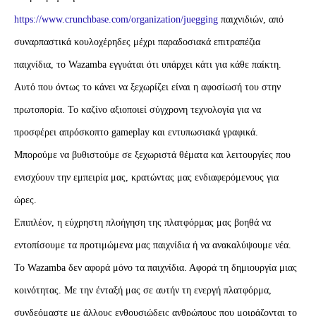
https://www.crunchbase.com/organization/juegging
παιχνιδιών, από
συναρπαστικά κουλοχέρηδες μέχρι παραδοσιακά επιτραπέζια
παιχνίδια, το Wazamba εγγυάται ότι υπάρχει κάτι για κάθε παίκτη.
Αυτό που όντως το κάνει να ξεχωρίζει είναι η αφοσίωσή του στην
πρωτοπορία. Το καζίνο αξιοποιεί σύγχρονη τεχνολογία για να
προσφέρει απρόσκοπτο gameplay και εντυπωσιακά γραφικά.
Μπορούμε να βυθιστούμε σε ξεχωριστά θέματα και λειτουργίες που
ενισχύουν την εμπειρία μας, κρατώντας μας ενδιαφερόμενους για
ώρες.
Επιπλέον, η εύχρηστη πλοήγηση της πλατφόρμας μας βοηθά να
εντοπίσουμε τα προτιμώμενα μας παιχνίδια ή να ανακαλύψουμε νέα.
Το Wazamba δεν αφορά μόνο τα παιχνίδια. Αφορά τη δημιουργία μιας
κοινότητας. Με την ένταξή μας σε αυτήν τη ενεργή πλατφόρμα,
συνδεόμαστε με άλλους ενθουσιώδεις ανθρώπους που μοιράζονται το