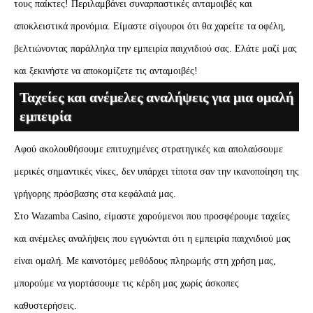
τους παίκτες! Περιλαμβάνει συναρπαστικές ανταμοιβές και
αποκλειστικά προνόμια. Είμαστε σίγουροι ότι θα χαρείτε τα οφέλη,
βελτιώνοντας παράλληλα την εμπειρία παιχνιδιού σας. Ελάτε μαζί μας
και ξεκινήστε να αποκομίζετε τις ανταμοιβές!
Ταχείες και ανέμελες αναλήψεις για μια ομαλή
εμπειρία
Αφού ακολουθήσουμε επιτυχημένες στρατηγικές και απολαύσουμε
μερικές σημαντικές νίκες, δεν υπάρχει τίποτα σαν την ικανοποίηση της
γρήγορης πρόσβασης στα κεφάλαιά μας.
Στο Wazamba Casino, είμαστε χαρούμενοι που προσφέρουμε ταχείες
και ανέμελες αναλήψεις που εγγυώνται ότι η εμπειρία παιχνιδιού μας
είναι ομαλή. Με καινοτόμες μεθόδους πληρωμής στη χρήση μας,
μπορούμε να γιορτάσουμε τις κέρδη μας χωρίς άσκοπες
καθυστερήσεις.