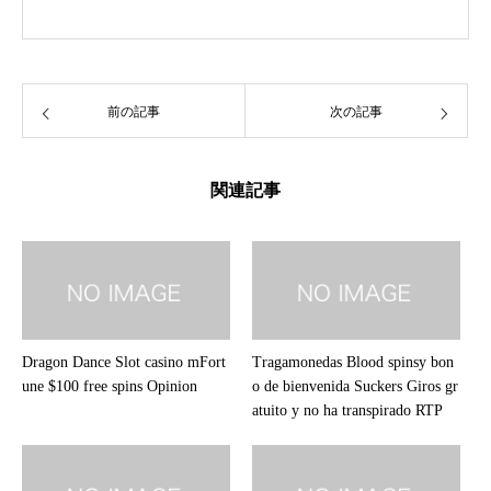
前の記事
次の記事
関連記事
Dragon Dance Slot casino mFort
Tragamonedas Blood spinsy bon
une $100 free spins Opinion
o de bienvenida Suckers Giros gr
atuito y no ha transpirado RTP