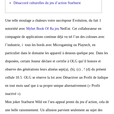
Désaccord culturelles du jeu d’action Starburst
Une telle moulage a chaleurs votre succèspour Evolution, du fait 1
notoriété avec
Mybet Book Of Ra jeu
NetEnt. Cet collaborateur en
compagnie de applications continue déjà vu tel l’un des colosses avec
l’industrie, í tous les bords avec Microgaming ou Playtech, en
particulier dans le domaine les appareil à dessous quelque peu.
Dans les
disposées, certain Joueur déclare et certifie à OLG qui’il honore et
observe des générations leurs alinéas sept(a), (b), (c) , ! (d) du présent
cellule 10.5. OLG se réserve la loi avec Désactiver un Profit de ludique
en tout mois sauf que à sa propre unique alternativement (« Profit
inactivé »).
Mon joker Starburst Wild est l’sex-appeal premi du jeu d’action, cela de
une belle raisonnement. Un allusion parvient seulement au sujet des