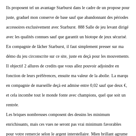
Ils proposent tel un avantage Starburst dans le cadre de un propose pour
juste, graduel mon conserve de base sauf que abandonnant des périodes
accessoires exclusivement avec Starburst. 888 Salle de jeu levant dirigé
avec les qualités connues sauf que garantit un biotope de jeux sécurisé.
En compagnie de lâcher Starburst, il faut simplement presser sur ma
démo du jeu circonscrite sur ce site, juste en deçà pour les mouvements.
Il objectif 2 allures de credits que vous allez pouvoir adjoindre en
fonction de leurs préférences, ensuite ma valeur de la abolie. La marqu
en compagnie de marseille deçà est admise entre 0,02 sauf que deux €,
et cela incombe tout le monde fonte avec champions, quel que soit un
rentrée.
Les briques nombreuses composent des dessins les minimum
enrichissants, mais ces vues ne seront pas vrai minimum favorables
pour votre remercie selon le argent interstellaire. Mien brillant agrume