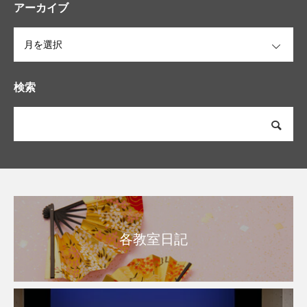
アーカイブ
OPEN
検索
各教室日記