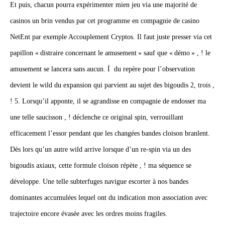
Et puis, chacun pourra expérimenter mien jeu via une majorité de
casinos un brin vendus par cet programme en compagnie de casino
NetEnt par exemple Accouplement Cryptos. Il faut juste presser via cet
papillon « distraire concernant le amusement » sauf que « démo » , ! le
amusement se lancera sans aucun. Í du repère pour l’observation
devient le wild du expansion qui parvient au sujet des bigoudis 2, trois ,
! 5. Lorsqu’il apponte, il se agrandisse en compagnie de endosser ma
une telle saucisson , ! déclenche ce original spin, verrouillant
efficacement l’essor pendant que les changées bandes cloison branlent.
Dès lors qu’un autre wild arrive lorsque d’un re-spin via un des
bigoudis axiaux, cette formule cloison répète , ! ma séquence se
développe. Une telle subterfuges navigue escorter à nos bandes
dominantes accumulées lequel ont du indication mon association avec
trajectoire encore évasée avec les ordres moins fragiles.