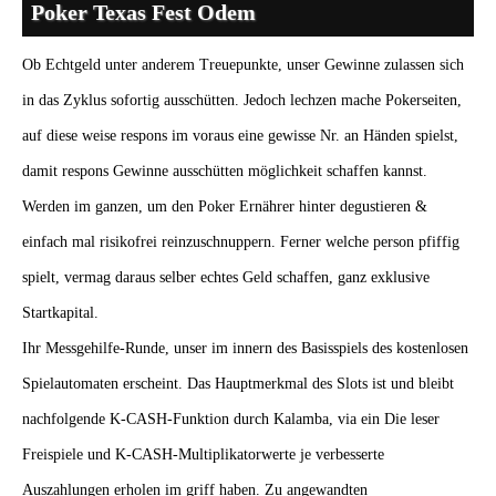
Poker Texas Fest Odem
Ob Echtgeld unter anderem Treuepunkte, unser Gewinne zulassen sich
in das Zyklus sofortig ausschütten. Jedoch lechzen mache Pokerseiten,
auf diese weise respons im voraus eine gewisse Nr. an Händen spielst,
damit respons Gewinne ausschütten möglichkeit schaffen kannst.
Werden im ganzen, um den Poker Ernährer hinter degustieren &
einfach mal risikofrei reinzuschnuppern. Ferner welche person pfiffig
spielt, vermag daraus selber echtes Geld schaffen, ganz exklusive
Startkapital.
Ihr Messgehilfe-Runde, unser im innern des Basisspiels des kostenlosen
Spielautomaten erscheint. Das Hauptmerkmal des Slots ist und bleibt
nachfolgende K-CASH-Funktion durch Kalamba, via ein Die leser
Freispiele und K-CASH-Multiplikatorwerte je verbesserte
Auszahlungen erholen im griff haben. Zu angewandten