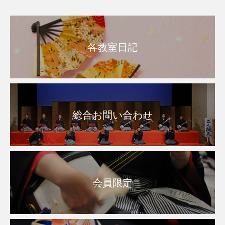
各教室日記
総合お問い合わせ
会員限定