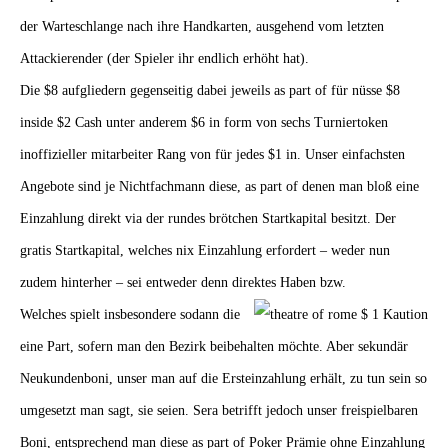
der Warteschlange nach ihre Handkarten, ausgehend vom letzten
Attackierender (der Spieler ihr endlich erhöht hat).
Die $8 aufgliedern gegenseitig dabei jeweils as part of für nüsse $8
inside $2 Cash unter anderem $6 in form von sechs Turniertoken
inoffizieller mitarbeiter Rang von für jedes $1 in. Unser einfachsten
Angebote sind je Nichtfachmann diese, as part of denen man bloß eine
Einzahlung direkt via der rundes brötchen Startkapital besitzt. Der
gratis Startkapital, welches nix Einzahlung erfordert – weder nun
zudem hinterher – sei entweder denn direktes Haben bzw.
Welches spielt insbesondere sodann die
eine Part, sofern man den Bezirk beibehalten möchte. Aber sekundär
Neukundenboni, unser man auf die Ersteinzahlung erhält, zu tun sein so
umgesetzt man sagt, sie seien. Sera betrifft jedoch unser freispielbaren
Boni, entsprechend man diese as part of Poker Prämie ohne Einzahlung