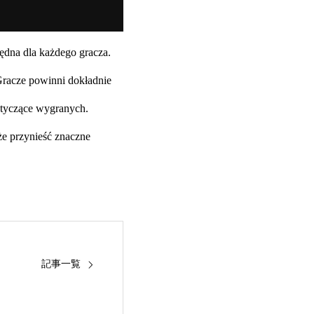
ędna dla każdego gracza.
Gracze powinni dokładnie
otyczące wygranych.
e przynieść znaczne
記事一覧