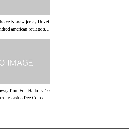
hoice Nj-new jersey Unvei
ndred american roulette slot
ssback Incentive Which ha
red 100 percent free Revol
away from Fun Harbors: 10
 xing casino free Coins an
2024 Publication