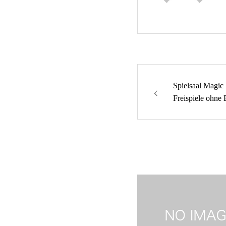
Spielsaal Magic 
Freispiele ohne 
Gebührenfrei 2