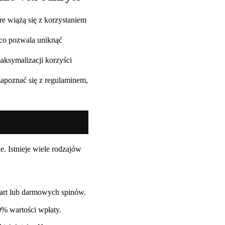
 wiążą się z korzystaniem
 co pozwala uniknąć
aksymalizacji korzyści
apoznać się z regulaminem,
e. Istnieje wiele rodzajów
rt lub darmowych spinów.
% wartości wpłaty.