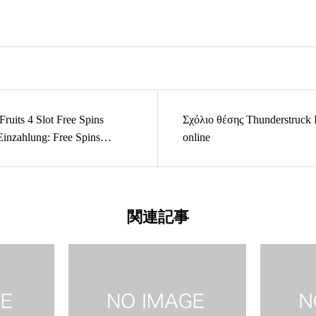
Fruits 4 Slot Free Spins
Σχόλιο θέσης Thunderstruck 
Einzahlung: Free Spins
online
026
関連記事