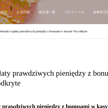
曲紹介
公演日程
稽古場一覧
プロフィール
各教室日
Warunki wypłaty prawdziwych pieniędzy z bonusami w kasynie Vox odkryte
aty prawdziwych pieniędzy z bon
odkryte
 prawdziwych pieniędzy z bonusami w kasy