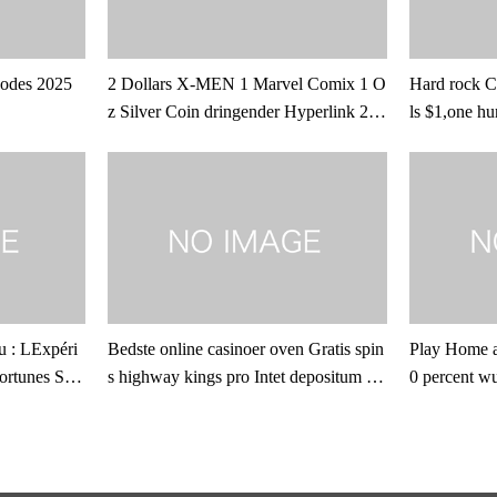
Codes 2025
2 Dollars X-MEN 1 Marvel Comix 1 O
Hard rock C
z Silver Coin dringender Hyperlink 2$
ls $1,one hu
Niue 2024 PP
thousand Lo
ve two hund
ves
u : LExpéri
Bedste online casinoer oven Gratis spin
Play Home 
ortunes Slot
s highway kings pro Intet depositum i k
0 percent wu
ce
øbet Spil kort i kraft af rigtige jimi hend
d Revolves 
rix idræt middel Gambling guider Bachi
llerato Side-+