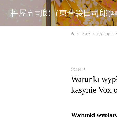
杵屋五司郎（東音簑田司郎）
楽
ブログ
お知らせ
ホーム
2026.04.17
Warunki wypł
kasynie Vox 
Warunki wypłaty