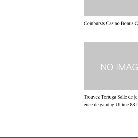
Coinbursts Casino Bonus 
Trouvez Tortuga Salle de je
ence de gaming Ultime 88 f
sans bonus de dépôt en fran