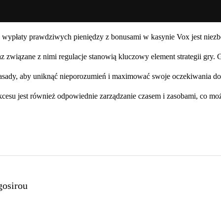
wypłaty prawdziwych pieniędzy z bonusami w kasynie Vox jest niezb
związane z nimi regulacje stanowią kluczowy element strategii gry. 
asady, aby uniknąć nieporozumień i maximować swoje oczekiwania d
esu jest również odpowiednie zarządzanie czasem i zasobami, co moż
gosirou