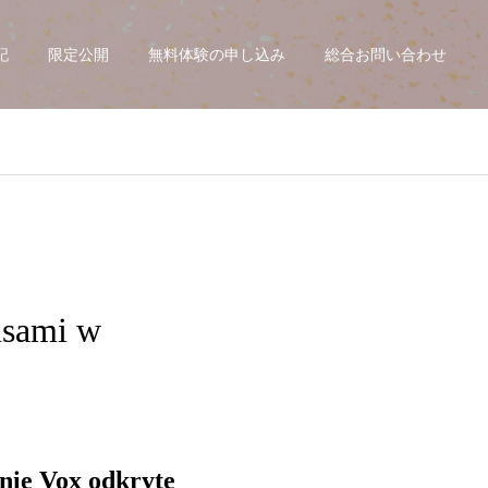
記
限定公開
無料体験の申し込み
総合お問い合わせ
usami w
nie Vox odkryte