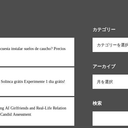
カテゴリー
cuesta instalar suelos de caucho? Precios
アーカイブ
 Solinca grátis Experimente 1 dia grátis!
検索
g AI Girlfriends and Real-Life Relation
 Candid Assessment