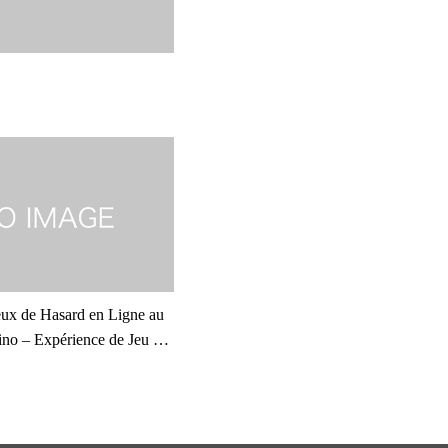
eux de Hasard en Ligne au
ino – Expérience de Jeu Ex
 en France