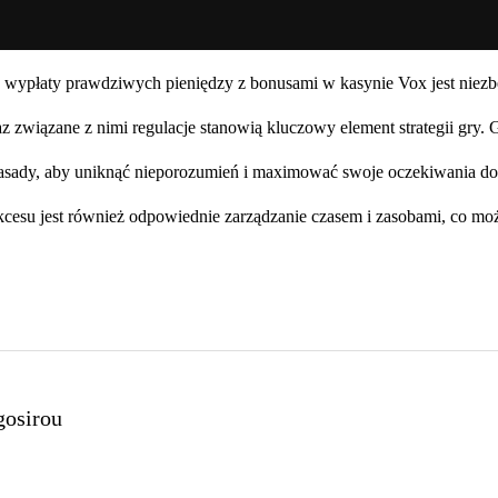
wypłaty prawdziwych pieniędzy z bonusami w kasynie Vox jest niezb
związane z nimi regulacje stanowią kluczowy element strategii gry. 
asady, aby uniknąć nieporozumień i maximować swoje oczekiwania d
esu jest również odpowiednie zarządzanie czasem i zasobami, co moż
gosirou