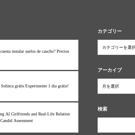
カテゴリー
cuesta instalar suelos de caucho? Precios
アーカイブ
 Solinca grátis Experimente 1 dia grátis!
検索
g AI Girlfriends and Real-Life Relation
 Candid Assessment