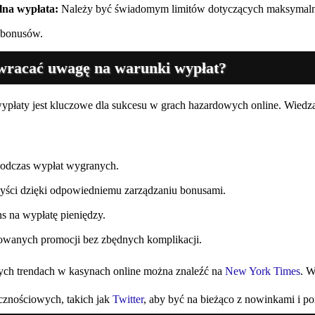
na wypłata:
Należy być świadomym limitów dotyczących maksymaln
 bonusów.
wracać uwagę na warunki wypłat?
płaty jest kluczowe dla sukcesu w grach hazardowych online. Wiedza
odczas wypłat wygranych.
ści dzięki odpowiedniemu zarządzaniu bonusami.
ns na wypłatę pieniędzy.
rowanych promocji bez zbędnych komplikacji.
nych trendach w kasynach online można znaleźć na
New York Times
. W
ecznościowych, takich jak
Twitter
, aby być na bieżąco z nowinkami i po