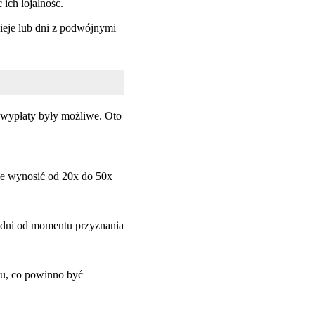
ich lojalność.
eje lub dni z podwójnymi
 wypłaty były możliwe. Oto
że wynosić od 20x do 50x
 dni od momentu przyznania
tu, co powinno być