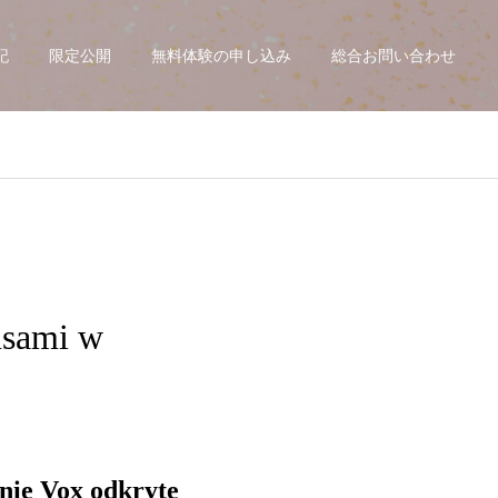
記
限定公開
無料体験の申し込み
総合お問い合わせ
usami w
nie Vox odkryte