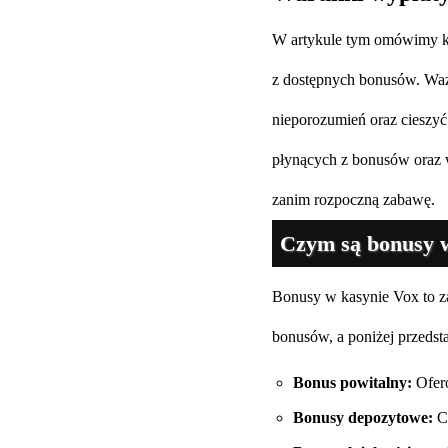
W artykule tym omówimy kl
z dostępnych bonusów. Ważn
nieporozumień oraz cieszyć
płynących z bonusów oraz 
zanim rozpoczną zabawę.
Czym są bonusy 
Bonusy w kasynie Vox to zac
bonusów, a poniżej przedst
Bonus powitalny:
Ofero
Bonusy depozytowe:
Cz