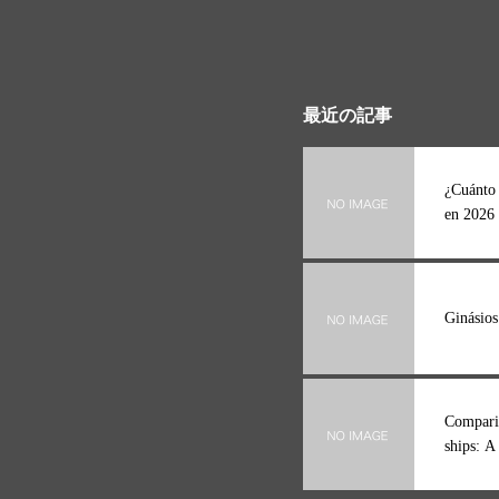
最近の記事
¿Cuánto 
en 2026
Ginásios
Comparin
ships: A