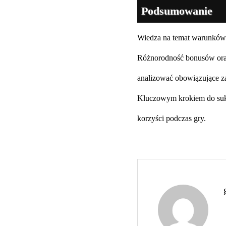
Podsumowanie
Wiedza na temat warunków 
Różnorodność bonusów oraz 
analizować obowiązujące z
Kluczowym krokiem do sukc
korzyści podczas gry.