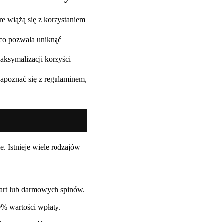
 wiążą się z korzystaniem
 co pozwala uniknąć
aksymalizacji korzyści
apoznać się z regulaminem,
e. Istnieje wiele rodzajów
rt lub darmowych spinów.
% wartości wpłaty.