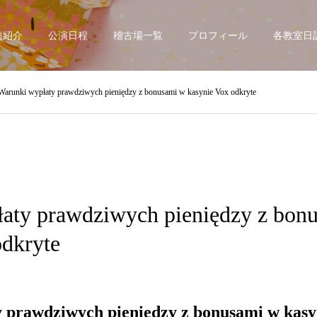
曲紹介
公演日程
稽古場一覧
プロフィール
各教室日
Warunki wypłaty prawdziwych pieniędzy z bonusami w kasynie Vox odkryte
aty prawdziwych pieniędzy z bon
odkryte
 prawdziwych pieniędzy z bonusami w kasy