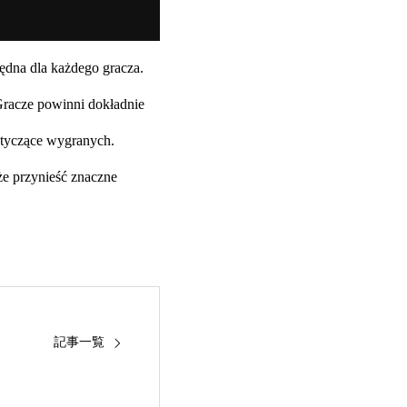
ędna dla każdego gracza.
Gracze powinni dokładnie
otyczące wygranych.
e przynieść znaczne
記事一覧