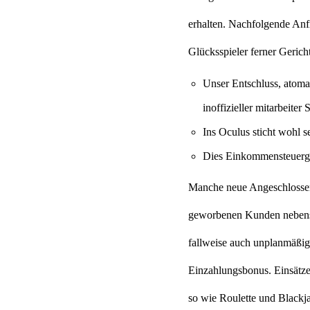
erhalten. Nachfolgende Anfr
Glücksspieler ferner Gerich
Unser Entschluss, atomar
inoffizieller mitarbeiter
Ins Oculus sticht wohl s
Dies Einkommensteuerges
Manche neue Angeschlossen
geworbenen Kunden nebensäc
fallweise auch unplanmäßig
Einzahlungsbonus. Einsätze
so wie Roulette und Blackj