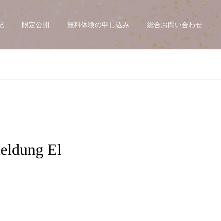
記
限定公開
無料体験の申し込み
総合お問い合わせ
meldung El