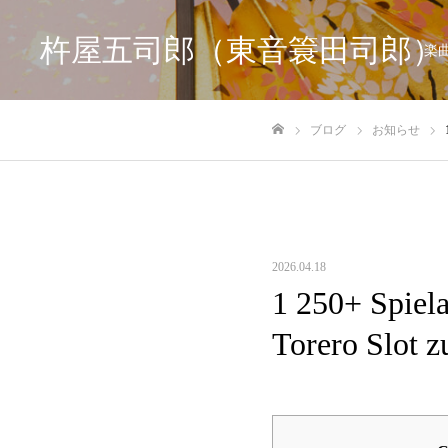
杵屋五司郎（東音簑田司郎）
楽
ブログ
お知らせ
ホーム
2026.04.18
1 250+ Spiel
Torero Slot 