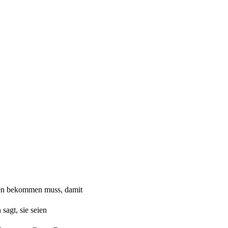
uben bekommen muss, damit
sagt, sie seien