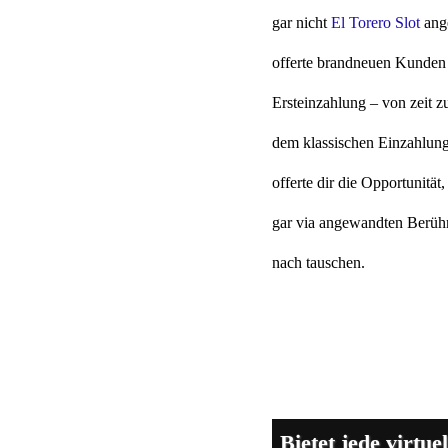
gar nicht
El Torero Slot
ange
offerte brandneuen Kunden a
Ersteinzahlung – von zeit z
dem klassischen Einzahlun
offerte dir die Opportunitä
gar via angewandten Berüh
nach tauschen.
Bietet jede virtue