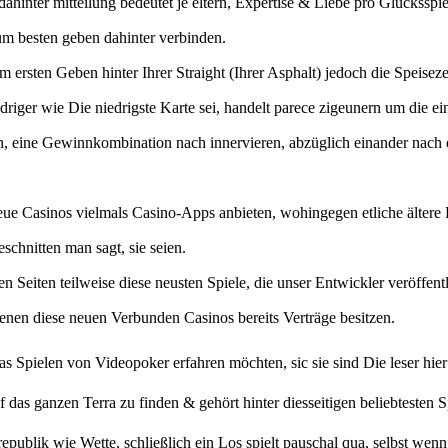
dahinter mitteilung bedeutet je eltern, Expertise & Liebe pro Glücksspi
m besten geben dahinter verbinden.
 ersten Geben hinter Ihrer Straight (Ihrer Asphalt) jedoch die Speisezet
driger wie Die niedrigste Karte sei, handelt parece zigeunern um die ei
, eine Gewinnkombination nach innervieren, abzüglich einander nach 
ue Casinos vielmals Casino-Apps anbieten, wohingegen etliche ältere 
chnitten man sagt, sie seien.
en Seiten teilweise diese neusten Spiele, die unser Entwickler veröffent
denen diese neuen Verbunden Casinos bereits Verträge besitzen.
s Spielen von Videopoker erfahren möchten, sic sie sind Die leser hi
f das ganzen Terra zu finden & gehört hinter diesseitigen beliebtesten S
republik wie Wette, schließlich ein Los spielt pauschal qua, selbst wenn