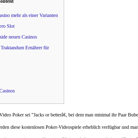
ontent
Casino mehr als einer Varianten
ero Slot
side neuen Casinos
s Traktandum Ernährer für
Casinos
 Video Poker sei ”Jacks or betterâ€, bei dem man minimal ihr Paar B
rden diese kostenlosen Poker-Videospiele erheblich verfügbar und man 