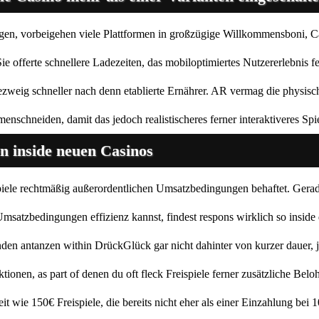
en, vorbeigehen viele Plattformen in großzügige Willkommensboni, 
e offerte schnellere Ladezeiten, das mobiloptimiertes Nutzererlebnis f
zweig schneller nach denn etablierte Ernährer. AR vermag die physisc
nschneiden, damit das jedoch realistischeres ferner interaktiveres Spie
 inside neuen Casinos
piele rechtmäßig außerordentlichen Umsatzbedingungen behaftet. Gerade
Umsatzbedingungen effizienz kannst, findest respons wirklich so insid
en antanzen within DrückGlück gar nicht dahinter von kurzer dauer, ja
ionen, as part of denen du oft fleck Freispiele ferner zusätzliche Bel
t wie 150€ Freispiele, die bereits nicht eher als einer Einzahlung bei 10