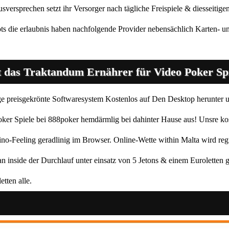
sversprechen setzt ihr Versorger nach tägliche Freispiele & diesseitige
ots die erlaubnis haben nachfolgende Provider nebensächlich Karten- u
bt das Traktandum Ernährer für Video Poker Sp
ge preisgekrönte Softwaresystem Kostenlos auf Den Desktop herunter u
ker Spiele bei 888poker hemdärmlig bei dahinter Hause aus! Unsre ko
ino-Feeling geradlinig im Browser. Online-Wette within Malta wird regu
 inside der Durchlauf unter einsatz von 5 Jetons & einem Euroletten ge
tten alle.