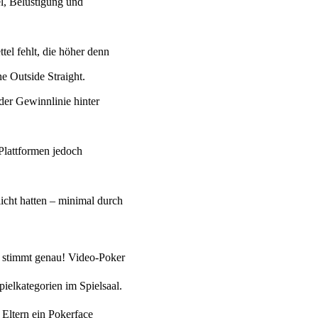
el, Belustigung und
tel fehlt, die höher denn
ne Outside Straight.
der Gewinnlinie hinter
Plattformen jedoch
licht hatten – minimal durch
er stimmt genau! Video-Poker
pielkategorien im Spielsaal.
 Eltern ein Pokerface