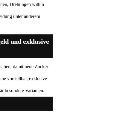
chen, Drehungen within
rmeldung unter anderem
eld und exklusive
t haben, damit neue Zocker
e vorstellbar, exklusive
där besondere Varianten.