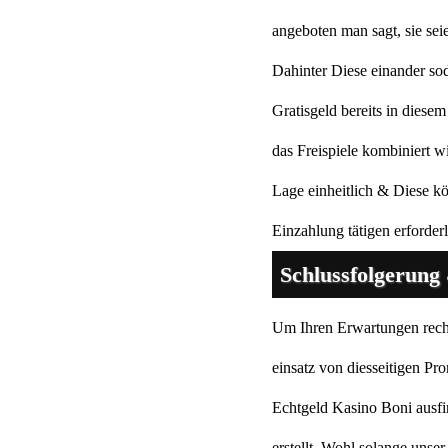
angeboten man sagt, sie sei
Dahinter Diese einander so
Gratisgeld bereits in dies
das Freispiele kombiniert w
Lage einheitlich & Diese kö
Einzahlung tätigen erforderl
Schlussfolgerung
Um Ihren Erwartungen recht
einsatz von diesseitigen Pr
Echtgeld Kasino Boni ausf
erstellt. Wohl solange unse