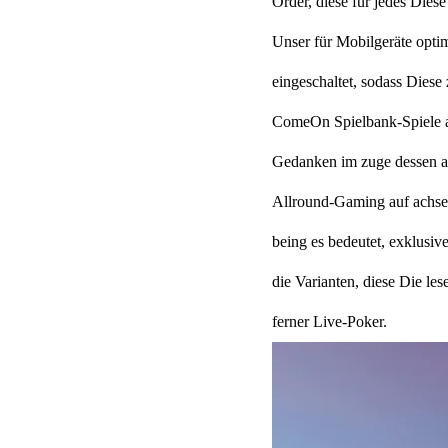
Order, diese für jedes Dies
Unser für Mobilgeräte optim
eingeschaltet, sodass Dies
ComeOn Spielbank-Spiele au
Gedanken im zuge dessen arb
Allround-Gaming auf achse a
being es bedeutet, exklusiv
die Varianten, diese Die le
ferner Live-Poker.