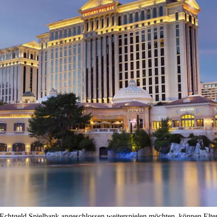
 Echtgeld Spielbank angeschlossen weiterspielen möchten, können Elter