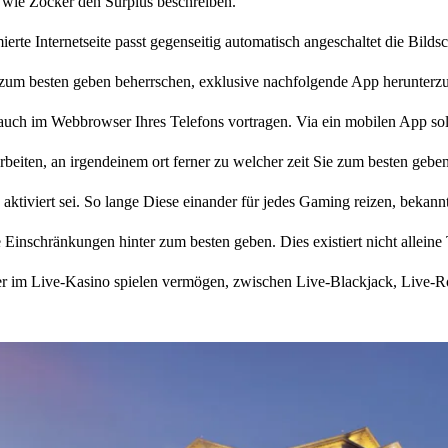
e wie Zocker den Surplus beschreiben.
ierte Internetseite passt gegenseitig automatisch angeschaltet die Bild
e zum besten geben beherrschen, exklusive nachfolgende App herunterz
ch im Webbrowser Ihres Telefons vortragen. Via ein mobilen App soll
eiten, an irgendeinem ort ferner zu welcher zeit Sie zum besten geben
ktiviert sei. So lange Diese einander für jedes Gaming reizen, bekannt
e Einschränkungen hinter zum besten geben. Dies existiert nicht alleine
ser im Live-Kasino spielen vermögen, zwischen Live-Blackjack, Live-R