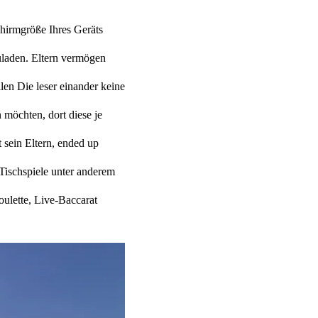
schirmgröße Ihres Geräts
uladen. Eltern vermögen
en Die leser einander keine
 möchten, dort diese je
 sein Eltern, ended up
 Tischspiele unter anderem
oulette, Live-Baccarat