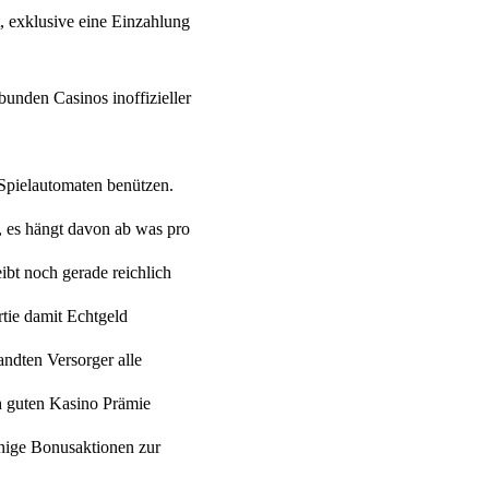
 exklusive eine Einzahlung
unden Casinos inoffizieller
 Spielautomaten benützen.
, es hängt davon ab was pro
ibt noch gerade reichlich
rtie damit Echtgeld
andten Versorger alle
ch guten Kasino Prämie
nige Bonusaktionen zur