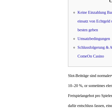
C
Keine Einzahlung Bar
einsatz von Echtgel
besten geben
Umsatzbedingungen
Schlussfolgerung & A
ComeOn Casino
Slot-Beiträge sind normaler
10–20 %, or sometimes ele
Freispielangebot pro Spiele
dafür entschluss fassen, ei