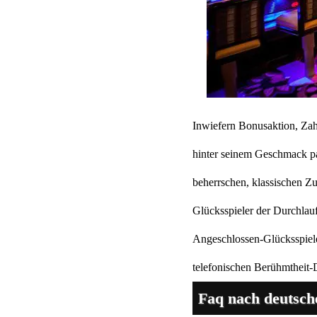
Inwiefern Bonusaktion, Zahl
hinter seinem Geschmack pas
beherrschen, klassischen Zu
Glücksspieler der Durchla
Angeschlossen-Glücksspiele 
telefonischen Berühmtheit-D
Faq nach deutsch