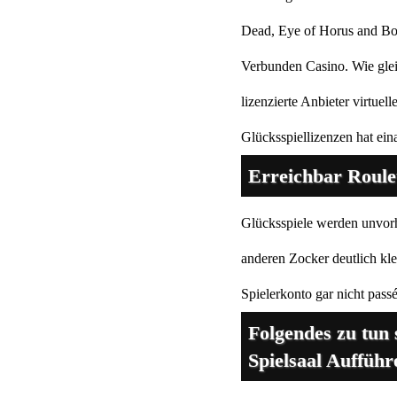
Dead, Eye of Horus and Boo
Verbunden Casino. Wie gleic
lizenzierte Anbieter virtuel
Glücksspiellizenzen hat ein
Erreichbar Roule
Glücksspiele werden unvorhe
anderen Zocker deutlich kl
Spielerkonto gar nicht pass
Folgendes zu tun 
Spielsaal Aufführ