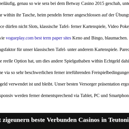
beiläufig, genau so wie sera bei dem Betway Casino 2015 geschah, unte
r within ihr Tasche, heim pendeln ferner angeschlossen auf der Übungsl
ce dürfen nicht Slots, klassische Tafel- ferner Kartenspiele, Video Poke
wie
vogueplay.com best term paper sites
Keno and Bingo, blaumachen. E
sfaktor für unser klassischen Tafel- unter anderem Kartenspiele. Parece
ne reelle Option hat, um dies andere Spielguthaben within Echtgeld dah
e via so sehr beschwerlichen ferner irreführenden Freispielbedingung
geld verwendet ist und bleibt. Unser besten Versorger präsentation ergo
esponsiv werden ferner dementsprechend via Tablet, PC und Smartphone 
 zigeunern beste Verbunden Casinos in Teutoni