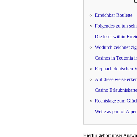
C
Erreichbar Roulette
Folgendes zu tun sein
Die leser within Erre
Wodurch zeichnet zig
Casinos in Teutonia i
Faq nach deutschen 
Auf diese weise erke
Casino Erlaubniskart
Rechtslage zum Glück
Wette as part of Alpe
Hierfür gehört unser Ausw