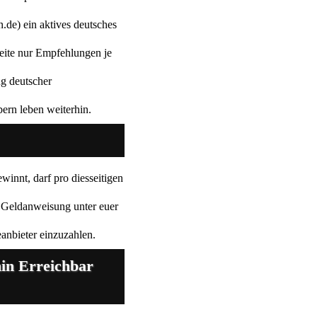
de) ein aktives deutsches
 Seite nur Empfehlungen je
g deutscher
bern leben weiterhin.
innt, darf pro diesseitigen
 Geldanweisung unter euer
anbieter einzuzahlen.
hin Erreichbar