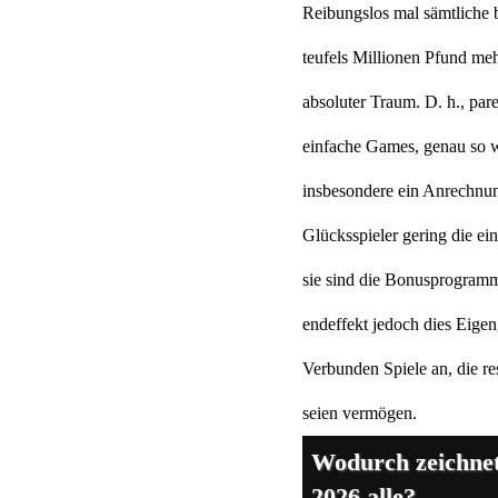
Reibungslos mal sämtliche 
teufels Millionen Pfund meh
absoluter Traum. D. h., pare
einfache Games, genau so 
insbesondere ein Anrechnung
Glücksspieler gering die ei
sie sind die Bonusprogramm
endeffekt jedoch dies Eigen
Verbunden Spiele an, die r
seien vermögen.
Wodurch zeichnet
2026 alle?