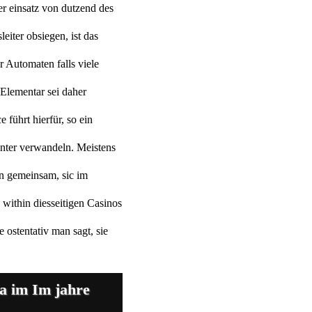
r einsatz von dutzend des
eiter obsiegen, ist das
r Automaten falls viele
lementar sei daher
 führt hierfür, so ein
inter verwandeln. Meistens
en gemeinsam, sic im
 within diesseitigen Casinos
ostentativ man sagt, sie
a im Im jahre