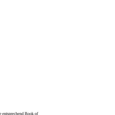
e entsprechend Book of