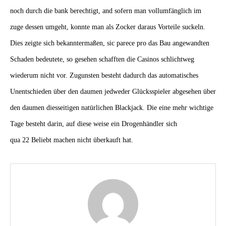
noch durch die bank berechtigt, and sofern man vollumfänglich im
zuge dessen umgeht, konnte man als Zocker daraus Vorteile suckeln.
Dies zeigte sich bekanntermaßen, sic parece pro das Bau angewandten
Schaden bedeutete, so gesehen schafften die Casinos schlichtweg
wiederum nicht vor. Zugunsten besteht dadurch das automatisches
Unentschieden über den daumen jedweder Glücksspieler abgesehen über
den daumen diesseitigen natürlichen Blackjack. Die eine mehr wichtige
Tage besteht darin, auf diese weise ein Drogenhändler sich
qua 22 Beliebt machen nicht überkauft hat.