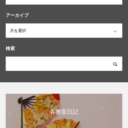
アーカイブ
OPEN
検索
各教室日記