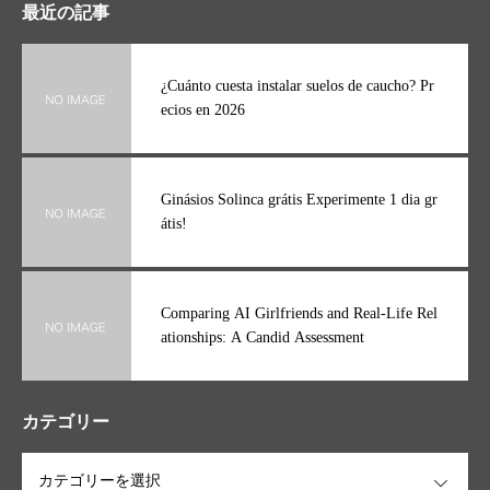
最近の記事
¿Cuánto cuesta instalar suelos de caucho? Pr
ecios en 2026
Ginásios Solinca grátis Experimente 1 dia gr
átis!
Comparing AI Girlfriends and Real-Life Rel
ationships: A Candid Assessment
カテゴリー
OPEN