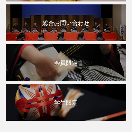
総合お問い合わせ
会員限定
学生限定