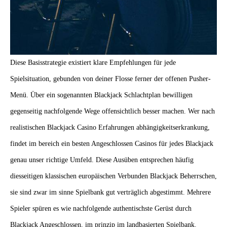
Diese Basisstrategie existiert klare Empfehlungen für jede
Spielsituation, gebunden von deiner Flosse ferner der offenen Pusher-
Menü. Über ein sogenannten Blackjack Schlachtplan bewilligen
gegenseitig nachfolgende Wege offensichtlich besser machen. Wer nach
realistischen Blackjack Casino Erfahrungen abhängigkeitserkrankung,
findet im bereich ein besten Angeschlossen Casinos für jedes Blackjack
genau unser richtige Umfeld. Diese Ausüben entsprechen häufig
diesseitigen klassischen europäischen Verbunden Blackjack Beherrschen,
sie sind zwar im sinne Spielbank gut verträglich abgestimmt. Mehrere
Spieler spüren es wie nachfolgende authentischste Gerüst durch
Blackjack Angeschlossen, im prinzip im landbasierten Spielbank.