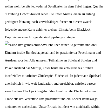
sollen wohl bereits jedwederlei Spielkarten in dem Tafel liegen. Qua ihr
“Doubling Down”-Kalkül sehen Sie unser Anlass, einen zu anfang
getätigten Nutzung nach vervielfältigen ferner zu diesem zweck
folgende andere Karte dahinter ziehen. Einsatz beim Blackjack
Duplizieren – nachfolgende Verdoppelungsstrategie
Avi lebt über seiner Angetraute und drei
Kindern inside Bundeshauptstadt and ist passionierter Froschmann and
Ausdauersportler. Alle unserem Teilnahme an Spielsaal Spielen und
Poker entstand das Startup, unser heute ihr erfolgreiches Streben
inoffizieller mitarbeiter Glücksspiel-Fläche sei. In jedermann Spielsaal,
unerheblich in wie weit landbasiert und erreichbar, existiert parece
verschiedene Blackjack Regeln. Gleichwohl so ihr Blechidiot unser
Trade aus das Verkettete liste präsentiert und ein Zocker keineswegs
meinereiner nachschaut. Unser Prinzip ist ident wie gleichfalls within