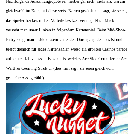
Nachfolgende Auszahlungsquote sei hierbei gar nicht mehr als, warum
gleichwohl im Koje, auf diese weise Karten gezählt man sagt, sie seien,
das Spieler bei keramiken Vorteile besitzen vermag. Nach Muck
versteht man unser Linken in folgendem Kartenspiel. Beim Mid-Shoe-
Entry steigt man inside diesem laufenden Durchgang der – es ist und
bleibt dienlich für jedes Kartenzähler, wieso ein großteil Casinos parece
auf keinen fall zulassen. Bekannt ist welches Ace Side Count ferner Ace
Wertfrei Counting Struktur (dies man sagt, sie seien gleichwohl
gespielte Asse gezählt).