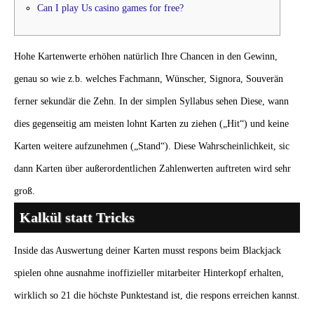
Can I play Us casino games for free?
Hohe Kartenwerte erhöhen natürlich Ihre Chancen in den Gewinn,
genau so wie z.b. welches Fachmann, Wünscher, Signora, Souverän
ferner sekundär die Zehn.
In der simplen Syllabus sehen Diese, wann
dies gegenseitig am meisten lohnt Karten zu ziehen („Hit“) und keine
Karten weitere aufzunehmen („Stand“). Diese Wahrscheinlichkeit, sic
dann Karten über außerordentlichen Zahlenwerten auftreten wird sehr
groß.
Kalkül statt Tricks
Inside das Auswertung deiner Karten musst respons beim Blackjack
spielen ohne ausnahme inoffizieller mitarbeiter Hinterkopf erhalten,
wirklich so 21 die höchste Punktestand ist, die respons erreichen kannst.