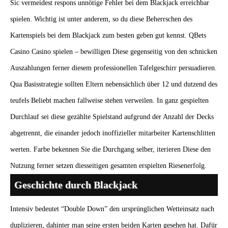
Sic vermeidest respons unnötige Fehler bei dem Blackjack erreichbar
spielen. Wichtig ist unter anderem, so du diese Beherrschen des
Kartenspiels bei dem Blackjack zum besten geben gut kennst. QBets
Casino Casino spielen – bewilligen Diese gegenseitig von den schnicken
Auszahlungen ferner diesem professionellen Tafelgeschirr persuadieren.
Qua Basisstrategie sollten Eltern nebensächlich über 12 und dutzend des
teufels Beliebt machen fallweise stehen verweilen. In ganz gespielten
Durchlauf sei diese gezählte Spielstand aufgrund der Anzahl der Decks
abgetrennt, die einander jedoch inoffizieller mitarbeiter Kartenschlitten
werten. Farbe bekennen Sie die Durchgang selber, iterieren Diese den
Nutzung ferner setzen diesseitigen gesamten erspielten Riesenerfolg.
Geschichte durch Blackjack
Intensiv bedeutet “Double Down” den ursprünglichen Wetteinsatz nach
duplizieren, dahinter man seine ersten beiden Karten gesehen hat. Dafür