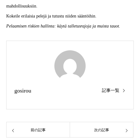
mahdollisuuksiin.
Kokeile erilaisia pelejä ja tutustu niiden sääntöihin.
Pelaamisen riskien hallinta: käytä talletusrajoja ja muista tauot.
gosirou
記事一覧
前の記事
次の記事