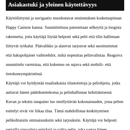
Asiakastuki ja yleinen käytettävyys
Käyttöliittymä ja navigaatio muodostavat ensimmäisen kosketuspinnan
Happy Casinon kanssa. Suunnittelussa painotetaan selkeyttä ja loogista
rakennetta, jotta käyttäjä löytää helposti sekä pelit että tilin hallintaan
liittyvät työkalut. Päävalikko ja alasivut tarjoavat sekä suosituimmat
että hakupohjaiset vaihtoehdot, mikä nopeuttaa pelinvalintaa. Reagoiva
suunnittelu varmistaa, että kokemus on sujuva sekä mobiili- että
tietokoneympäristössä.
Käyttäjä voi hyödyntää reaaliaikaisia tilastotietoja ja peliohjeita, jotka
auttavat hänen päätöksentekonsa ja pelinhallinnan kehittämisessä.
Kuvan ja tekstin tasapaino luo miellyttävän kokonaisuuden, jossa pelien
esittelyt eivät vie liikaa tilaa. Tämä mahdollistaa keskittymisen
pelikohtaisiin ominaisuuksiin sekä tarjouksiin. Käyttäjä voi helposti
vertailla visuaalisia esityksiä ja valita pelin, joka vastaa hänen