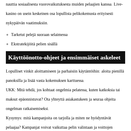
nauttia sosiaalisesta vuorovaikutuksesta muiden pelaajien kanssa. Live-
kasino on usein keskeinen osa lopullista pelikokemusta erityisesti
nykypäivän vaatimuksiin.
Tarketut pelejä suoraan selaimessa
Ekstratekijöitä pelien sisällä
Käyttöönotto-ohjeet ja ensimmäiset askeleet
Lopulliset vinkit aloittamiseen ja parhaisiin käytäntöihin: aloita pienillä
panoksilla ja lisää vasta kokemuksen karttuessa.
UKK: Mitä tehdä, jos kohtaat ongelmia pelatessa, kuten katkoksia tai
maksut epäonnistuvat? Ota yhteyttä asiakastukeen ja seuraa ohjeita
ongelman ratkaisemiseksi.
Kysymys: mitä kampanjoita on tarjolla ja miten ne hyödyntävät
pelaajaa? Kampanjat voivat vaikuttaa pelin valintaan ja voittojen