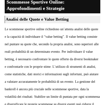
Scommesse Sportive Online:
Approfondimenti e Strategie
Analisi delle Quote e Value Betting
Le scommesse sportive online richiedono un’attenta analisi delle quote
e la capacità di individuare il “value betting”. Il value betting consiste
nel puntare su quote che, secondo la propria analisi, sono superiori alle
reali probabilità di un determinato evento. Per individuare il value
betting, è necessario confrontare le quote offerte da diversi bookmaker
e confrontarle con le proprie stime. L’utilizzo di strumenti di analisi,
come statistiche, dati storici e informazioni sugli infortuni, può aiutare
a valutare accuratamente le probabilità di un evento. La gestione del
bankroll è ancora più cruciale nelle scommesse sportive, data la
volatilità dei risultati. Stabilire un limite di puntata per ogni scommessa
e diversificare le proprie scommesse su diversi eventi può ridurre il