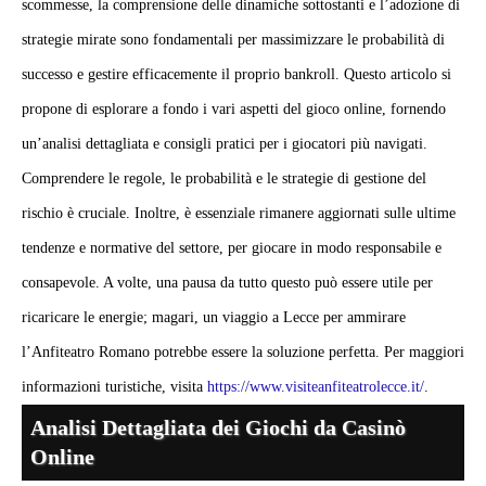
scommesse, la comprensione delle dinamiche sottostanti e l’adozione di
strategie mirate sono fondamentali per massimizzare le probabilità di
successo e gestire efficacemente il proprio bankroll. Questo articolo si
propone di esplorare a fondo i vari aspetti del gioco online, fornendo
un’analisi dettagliata e consigli pratici per i giocatori più navigati.
Comprendere le regole, le probabilità e le strategie di gestione del
rischio è cruciale. Inoltre, è essenziale rimanere aggiornati sulle ultime
tendenze e normative del settore, per giocare in modo responsabile e
consapevole. A volte, una pausa da tutto questo può essere utile per
ricaricare le energie; magari, un viaggio a Lecce per ammirare
l’Anfiteatro Romano potrebbe essere la soluzione perfetta. Per maggiori
informazioni turistiche, visita
https://www.visiteanfiteatrolecce.it/
.
Analisi Dettagliata dei Giochi da Casinò
Online