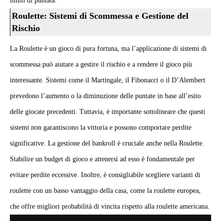
limiti di puntata.
Roulette: Sistemi di Scommessa e Gestione del
Rischio
La Roulette è un gioco di pura fortuna, ma l’applicazione di sistemi di
scommessa può aiutare a gestire il rischio e a rendere il gioco più
interessante. Sistemi come il Martingale, il Fibonacci o il D’Alembert
prevedono l’aumento o la diminuzione delle puntate in base all’esito
delle giocate precedenti. Tuttavia, è importante sottolineare che questi
sistemi non garantiscono la vittoria e possono comportare perdite
significative. La gestione del bankroll è cruciale anche nella Roulette.
Stabilire un budget di gioco e attenersi ad esso è fondamentale per
evitare perdite eccessive. Inoltre, è consigliabile scegliere varianti di
roulette con un basso vantaggio della casa, come la roulette europea,
che offre migliori probabilità di vincita rispetto alla roulette americana.