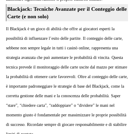
Blackjack: Tecniche Avanzate per il Conteggio delle
Carte (e non solo)
Il Blackjack è un gioco di abilità che offre ai giocatori esperti la
possibilità di influenzare l’esito delle partite. Il conteggio delle carte,
sebbene non sempre legale in tutti i casinò online, rappresenta una
strategia avanzata che può aumentare le probabilità di vincita. Questa
tecnica prevede il monitoraggio delle carte uscite dal mazzo per stimare
la probabilità di ottenere carte favorevoli. Oltre al conteggio delle carte,
è importante padroneggiare le strategie di base del Blackjack, come la
corretta gestione delle mani e la conoscenza delle probabilità. Saper
“stare”, “chiedere carta”, “raddoppiare” o “dividere” le mani nel
momento giusto è fondamentale per massimizzare le proprie possibilità
di successo. Ricordate sempre di giocare responsabilmente e di stabilire