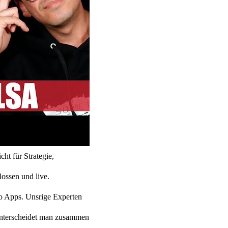
ht für Strategie,
lossen und live.
no Apps. Unsrige Experten
 unterscheidet man zusammen