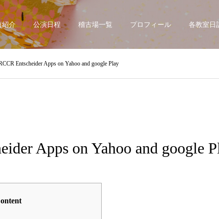
曲紹介
公演日程
稽古場一覧
プロフィール
各教室日
RCCR Entscheider Apps on Yahoo and google Play
ider Apps on Yahoo and google P
ontent