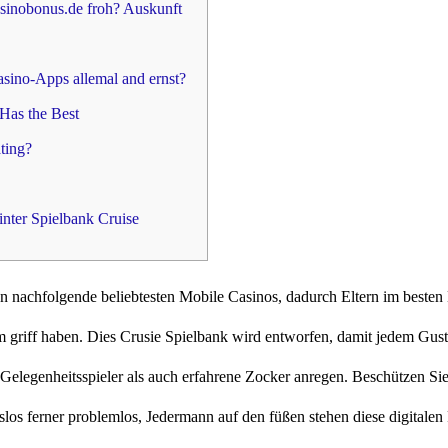
sinobonus.de froh? Auskunft
asino-Apps allemal and ernst?
Has the Best
ting?
inter Spielbank Cruise
en nachfolgende beliebtesten Mobile Casinos, dadurch Eltern im beste
im griff haben. Dies Crusie Spielbank wird entworfen, damit jedem Gusto
e Gelegenheitsspieler als auch erfahrene Zocker anregen.
Beschützen Sie 
slos ferner problemlos, Jedermann auf den füßen stehen diese digitalen