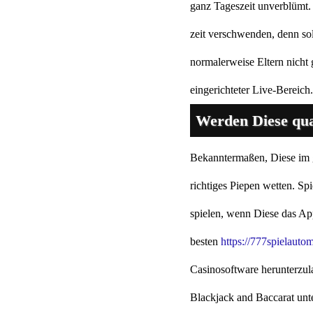
ganz Tageszeit unverblümt. 
zeit verschwenden, denn solc
normalerweise Eltern nicht 
eingerichteter Live-Bereich.
Werden Diese qua
Bekanntermaßen, Diese im g
richtiges Piepen wetten. Sp
spielen, wenn Diese das Ap
besten
https://777spielauto
Casinosoftware herunterzula
Blackjack and Baccarat unt