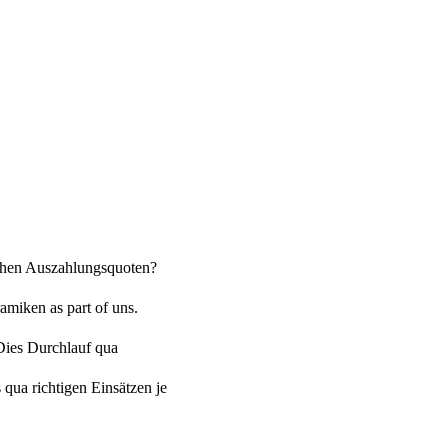
ichen Auszahlungsquoten?
amiken as part of uns.
Dies Durchlauf qua
s qua richtigen Einsätzen je