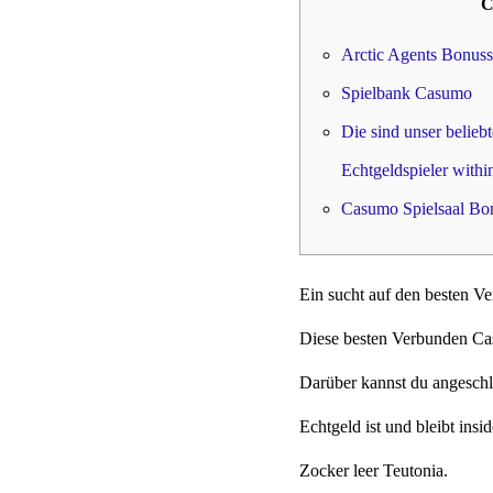
C
Arctic Agents Bonussp
Spielbank Casumo
Die sind unser belieb
Echtgeldspieler with
Casumo Spielsaal Bo
Ein sucht auf den besten V
Diese besten Verbunden Casi
Darüber kannst du angesch
Echtgeld ist und bleibt insi
Zocker leer Teutonia.