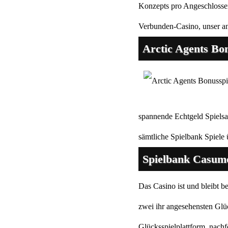
Konzepts pro Angeschlossen
Verbunden-Casino, unser ang
Arctic Agents Bon
spannende Echtgeld Spielsaa
sämtliche Spielbank Spiele ü
Spielbank Casum
Das Casino ist und bleibt b
zwei ihr angesehensten Glü
Glücksspielplattform, nachf