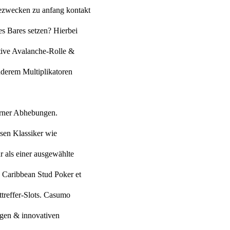
 bezwecken zu anfang kontakt
s Bares setzen? Hierbei
ative Avalanche-Rolle &
nderem Multiplikatoren
erner Abhebungen.
sen Klassiker wie
r als einer ausgewählte
, Caribbean Stud Poker et
ttreffer-Slots. Casumo
tigen & innovativen