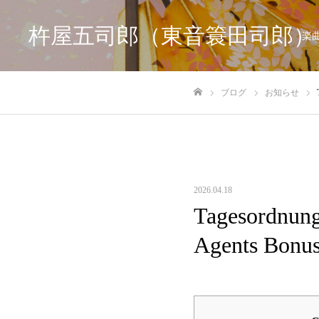
杵屋五司郎（東音簑田司郎）
楽
ブログ
お知らせ
ホーム
2026.04.18
Tagesordnung
Agents Bonus