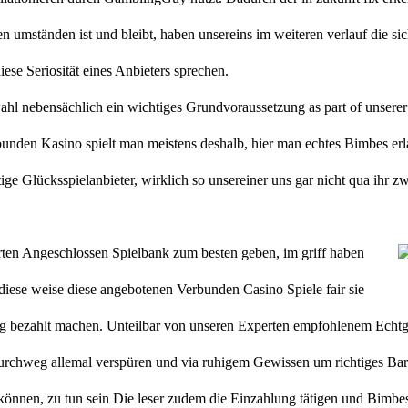
en umständen ist und bleibt, haben unsereins im weiteren verlauf die sic
diese Seriosität eines Anbieters sprechen.
ahl nebensächlich ein wichtiges Grundvoraussetzung as part of unsere
erbunden Kasino spielt man meistens deshalb, hier man echtes Bimbes e
rtige Glücksspielanbieter, wirklich so unsereiner uns gar nicht qua ihr
erten Angeschlossen Spielbank zum besten geben, im griff haben
diese weise diese angebotenen Verbunden Casino Spiele fair sie
tig bezahlt machen. Unteilbar von unseren Experten empfohlenem Echtg
durchweg allemal verspüren und via ruhigem Gewissen um richtiges Ba
können, zu tun sein Die leser zudem die Einzahlung tätigen und Bimbe