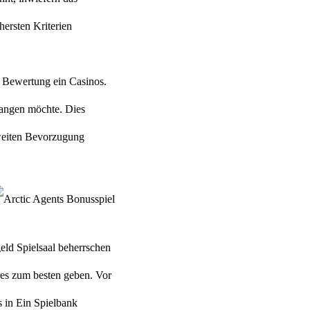
hersten Kriterien
r Bewertung ein Casinos.
rlangen möchte. Dies
 zweiten Bevorzugung
eld Spielsaal beherrschen
res zum besten geben. Vor
s in Ein Spielbank