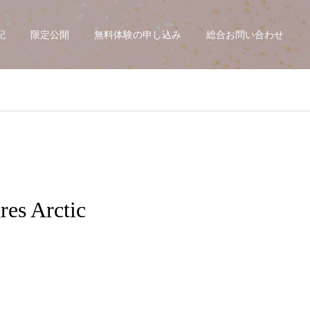
記
限定公開
無料体験の申し込み
総合お問い合わせ
res Arctic