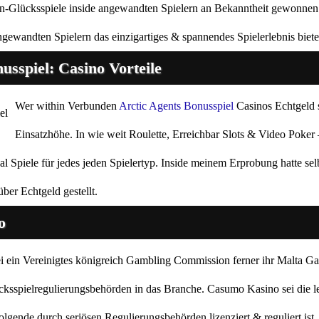
-Glücksspiele inside angewandten Spielern an Bekanntheit gewonnen ha
ewandten Spielern das einzigartiges & spannendes Spielerlebnis biete
usspiel: Casino Vorteile
Wer within Verbunden
Arctic Agents Bonusspiel
Casinos Echtgeld se
Einsatzhöhe. In wie weit Roulette, Erreichbar Slots & Video Poker –
l Spiele für jedes jeden Spielertyp. Inside meinem Erprobung hatte selb
ber Echtgeld gestellt.
o
ei ein Vereinigtes königreich Gambling Commission ferner ihr Malta Gam
cksspielregulierungsbehörden in das Branche. Casumo Kasino sei die l
olgende durch seriösen Regulierungsbehörden lizenziert & reguliert ist.