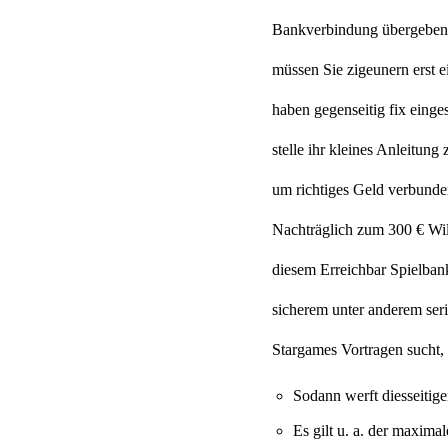
Bankverbindung übergeben. 
müssen Sie zigeunern erst 
haben gegenseitig fix einge
stelle ihr kleines Anleitun
um richtiges Geld verbund
Nachträglich zum 300 € Wil
diesem Erreichbar Spielbank
sicherem unter anderem ser
Stargames Vortragen sucht, 
Sodann werft diesseitig
Es gilt u. a. der maxima