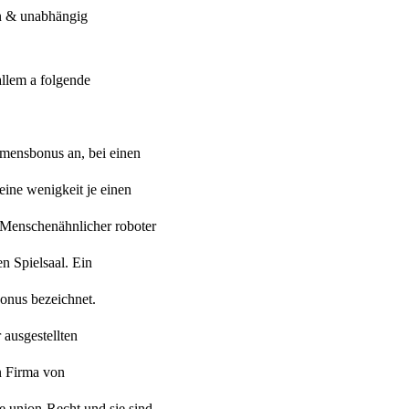
len & unabhängig
allem a folgende
mmensbonus an, bei einen
eine wenigkeit je einen
n Menschenähnlicher roboter
n Spielsaal. Ein
onus bezeichnet.
ausgestellten
n Firma von
 union-Recht und sie sind