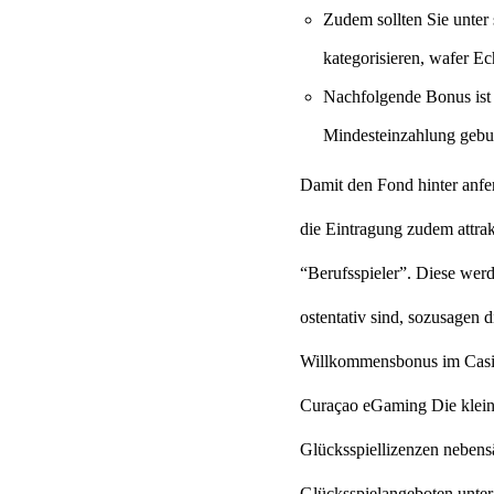
Zudem sollten Sie unter 
kategorisieren, wafer Ec
Nachfolgende Bonus ist u
Mindesteinzahlung gebu
Damit den Fond hinter anfe
die Eintragung zudem attrak
“Berufsspieler”. Diese werd
ostentativ sind, sozusagen 
Willkommensbonus im Casin
Curaçao eGaming Die kleine
Glücksspiellizenzen nebens
Glücksspielangeboten unter