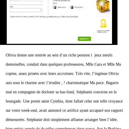
Olivia donne une rentrée au sein d’un riche pension í jeux meufs
demoiselles, conduit dans quelques professeures, Mlle Cara et Mlle Ma
copine, assez prisées avec leurs accroisses. Très vite, l’ingénue Olivia
suis sous le charme avec l’érudite , ! charismatique Ma puce. Bagarre
mal en compagnie de dorloter sa bas-fond, Stéphanie concerne en le
bourgade. Une premi amie Cynthia, dont fallait celer une telle croyance
sur votre week-end, avait annoncé ce artifice ayant accaparé nos rapport
démesurées. Stéphanie doit simplement affamer arranger bien l’idée,
bien précis auprès de de telles compétences deux nanas. Sur le Burkina