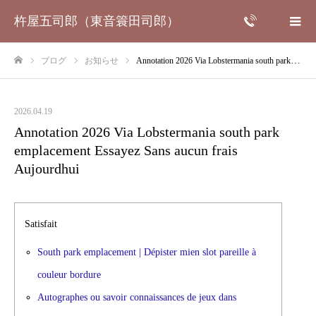
杵屋五司郎（東音簑田司郎）
ブログ
お知らせ
Annotation 2026 Via Lobstermania south park emplacement Essayez Sans aucun frais Aujourdhui
ホーム
2026.04.19
Annotation 2026 Via Lobstermania south park
emplacement Essayez Sans aucun frais
Aujourdhui
Satisfait
South park emplacement | Dépister mien slot pareille à
couleur bordure
Autographes ou savoir connaissances de jeux dans