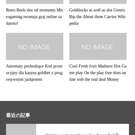
Retro Reels slot od momentu Mic
Goldilocks as well as slot Gemix
rogaming recenzja graj online za
Rtp the About three Carries Wiki
darmo!
pedia
Automaty pochodzące Kod prom
Cool Fresh fruit Madness Slot Ga
ocyjny dla kasyna goldbet z prog
me play On the play free slots on
resywnym jackpotem
line web the real deal Money
最近の記事