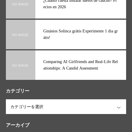
¿Cuánto cuesta instalar suelos de caucho? Pr
ecios en 2026
Ginásios Solinca grátis Experimente 1 dia gr
átis!
Comparing AI Girlfriends and Real-Life Rel
ationships: A Candid Assessment
カテゴリー
OPEN
アーカイブ