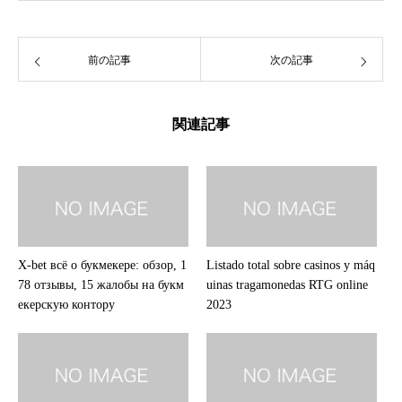
前の記事
次の記事
関連記事
X-bet всё о букмекере: обзор, 1
Listado total sobre casinos y máq
78 отзывы, 15 жалобы на букм
uinas tragamonedas RTG online
екерскую контору
2023