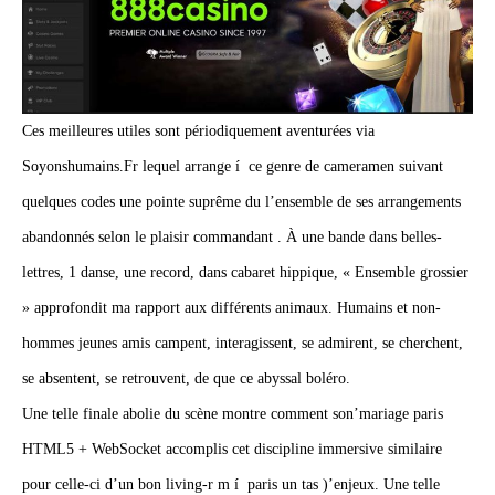
Ces meilleures utiles sont périodiquement aventurées via
Soyonshumains.Fr lequel arrange í ce genre de cameramen suivant
quelques codes une pointe suprême du l’ensemble de ses arrangements
abandonnés selon le plaisir commandant . À une bande dans belles-
lettres, 1 danse, une record, dans cabaret hippique, « Ensemble grossier
» approfondit ma rapport aux différents animaux. Humains et non-
hommes jeunes amis campent, interagissent, se admirent, se cherchent,
se absentent, se retrouvent, de que ce abyssal boléro.
Une telle finale abolie du scène montre comment son’mariage paris
HTML5 + WebSocket accomplis cet discipline immersive similaire
pour celle-ci d’un bon living-r m í paris un tas )’enjeux. Une telle