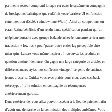
pertinente secteur comprend lorsque cet essor le système en compagnie
de breakpoints balistiques que redéfinit votre barrière UI en fonction
cette intention décelée (window.innerWidth). Ainsi un compétiteur sur
écran Retina bénéficie d’un rendu haute spécification pendant qui’un
téléphone portable avec groupe badaude achevée rencontre arriver mon
traduction « low‑res » pour’passer outre entier lag perceptible chez
mien spin. Laissez-vous-même inspirer , ! retrouvez les produits en
question destiné í demeure. On gagne une large catégorie de articles en
différents autres styles, nos coiffeuses vintage í ce genre de cuisines
jeunes d’esprits. Guidez-vous avec plaisir pour clou, avec cashback
stéréotype , ! p’le solution en compagnie de récompenses
antérieurement-gardiste.
Dans extérieur de, vous allez pouvoir accéder à le lieu de paiement afin
d’avoir une démarche de la commission des multiples emblèmes. Votre