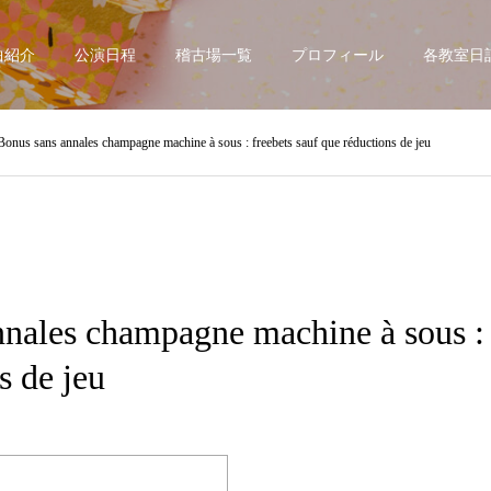
曲紹介
公演日程
稽古場一覧
プロフィール
各教室日
Bonus sans annales champagne machine à sous : freebets sauf que réductions de jeu
nales champagne machine à sous : 
s de jeu