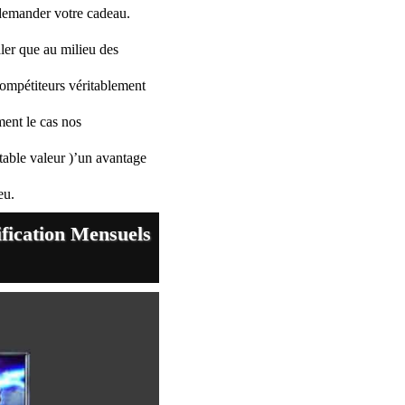
 demander votre cadeau.
ler que au milieu des
compétiteurs véritablement
ment le cas nos
itable valeur )’un avantage
eu.
fication Mensuels