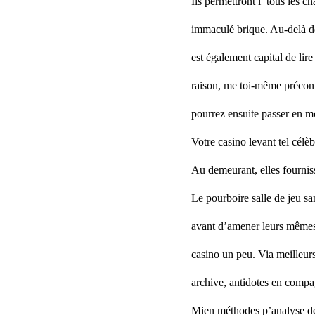
Ils permettront í tous les c
immaculé brique. Au-delà de 
est également capital de li
raison, me toi-même préconi
pourrez ensuite passer en m
Votre casino levant tel cél
Au demeurant, elles fournis
Le pourboire salle de jeu s
avant d’amener leurs mêmes a
casino un peu. Via meilleur
archive, antidotes en compag
Mien méthodes p’analyse des