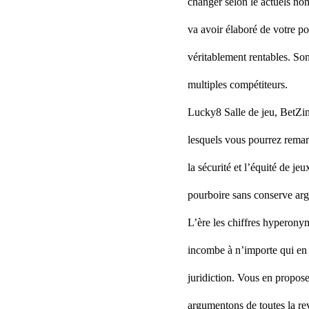
changer selon le actuels nom
va avoir élaboré de votre po
véritablement rentables. So
multiples compétiteurs.
Lucky8 Salle de jeu, BetZino
lesquels vous pourrez remar
la sécurité et l’équité de je
pourboire sans conserve arge
L’ère les chiffres hyperonym
incombe à n’importe qui en c
juridiction. Vous en propose
argumentons de toutes la re