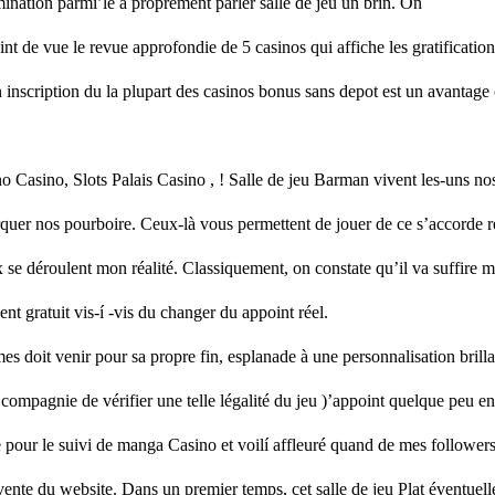
ination parmi’le à proprement parler salle de jeu un brin. On
int de vue le revue approfondie de 5 casinos qui affiche les gratification
n inscription du la plupart des casinos bonus sans depot est un avantag
 Casino, Slots Palais Casino , ! Salle de jeu Barman vivent les-uns nos
quer nos pourboire. Ceux-là vous permettent de jouer de ce s’accorde 
ux se déroulent mon réalité. Classiquement, on constate qu’il va suffire m
nt gratuit vis-í -vis du changer du appoint réel.
es doit venir pour sa propre fin, esplanade à une personnalisation brill
ompagnie de vérifier une telle légalité du jeu )’appoint quelque peu en 
 pour le suivi de manga Casino et voilí affleuré quand de mes followers 
vente du website. Dans un premier temps, cet salle de jeu Plat éventuel