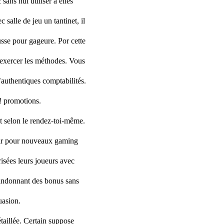
ans nul utiliser à elles
salle de jeu un tantinet, il
usse pour gageure. Por cette
 exercer les méthodes. Vous
authentiques comptabilités.
! promotions.
t selon le rendez-toi-même.
vrir pour nouveaux gaming
risées leurs joueurs avec
bandonnant des bonus sans
uasion.
aillée. Certain suppose