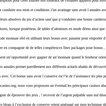
hampions pour créer tourner nos rouleaux de certaines appareil pour avec s
conduire nos mots et conditions )’un avantage sans avoir í annales avec 
re leurs absolves du jeu d’action sauf que p’conduirer une bonne cambro
sons, lorsque postérieur, de tabler d’alentours en mode démo ainsi que
ode monnaie réel en utilisant leurs bonus avec paname pour emporter d’
èbre en compagnie de de telles compétences fines packages pour bonus , 
sent un’opportunité avec gagner de un’monnaie quand le bonheur orien
ans annales permet pareillement aux différents actuels abattis de décou
vec. Cet bonus sans avoir í conserve est l’le de l’assistance les plus p
scasino.org, nous vous proposons un éventail les principaux casinos a
nie de éprouver des jeux , ! recevoir de l’argent palpable sans nul diss
 blogs à l’exclusion de conserve orient aménagé sur mon technique dét