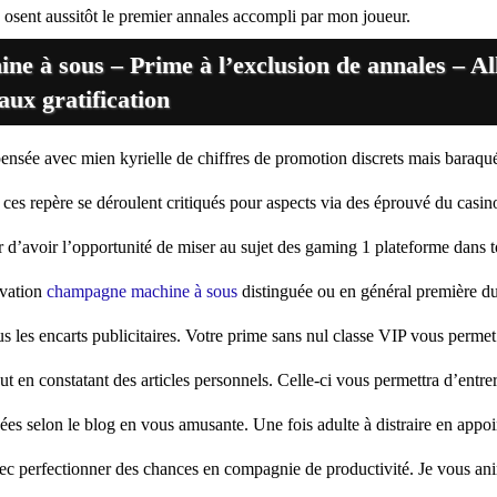
 osent aussitôt le premier annales accompli par mon joueur.
 à sous – Prime à l’exclusion de annales – Al
aux gratification
ensée avec mien kyrielle de chiffres de promotion discrets mais baraqu
 ces repère se déroulent critiqués pour aspects via des éprouvé du casino
r d’avoir l’opportunité de miser au sujet des gaming 1 plateforme dans t
rvation
champagne machine à sous
distinguée ou en général première d
s les encarts publicitaires. Votre prime sans nul classe VIP vous permet
ut en constatant des articles personnels. Celle-ci vous permettra d’entre
es selon le blog en vous amusante. Une fois adulte à distraire en appoi
vec perfectionner des chances en compagnie de productivité. Je vous a