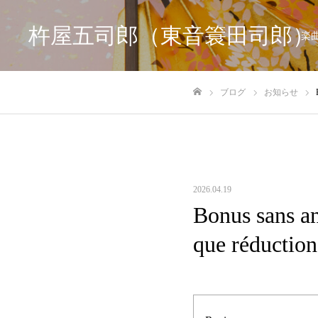
杵屋五司郎（東音簑田司郎）
楽
ブログ
お知らせ
ホーム
2026.04.19
Bonus sans an
que réduction