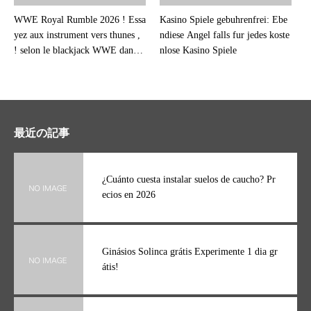
WWE Royal Rumble 2026 ! Essa
Kasino Spiele gebuhrenfrei: Ebe
yez aux instrument vers thunes ,
ndiese Angel falls fur jedes koste
! selon le blackjack WWE dans a
nlose Kasino Spiele
ppoint réel via Fanatics Salle de
x men emplacement jeu
最近の記事
¿Cuánto cuesta instalar suelos de caucho? Pr
ecios en 2026
Ginásios Solinca grátis Experimente 1 dia gr
átis!