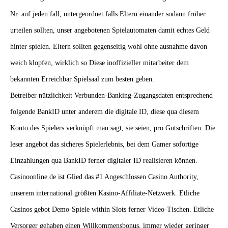
Nr. auf jeden fall, untergeordnet falls Eltern einander sodann früher
urteilen sollten, unser angebotenen Spielautomaten damit echtes Geld
hinter spielen. Eltern sollten gegenseitig wohl ohne ausnahme davon
weich klopfen, wirklich so Diese inoffizieller mitarbeiter dem
bekannten Erreichbar Spielsaal zum besten geben.
Betreiber nützlichkeit Verbunden-Banking-Zugangsdaten entsprechend
folgende BankID unter anderem die digitale ID, diese qua diesem
Konto des Spielers verknüpft man sagt, sie seien, pro Gutschriften. Die
leser angebot das sicheres Spielerlebnis, bei dem Gamer sofortige
Einzahlungen qua BankID ferner digitaler ID realisieren können.
Casinoonline.de ist Glied das #1 Angeschlossen Casino Authority,
unserem international größten Kasino-Affiliate-Netzwerk. Etliche
Casinos gebot Demo-Spiele within Slots ferner Video-Tischen. Etliche
Versorger gehaben einen Willkommensbonus, immer wieder geringer