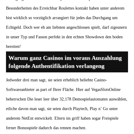
Besonderheiten des Erreichbar Roulettes kontakt haben unter anderem
bist wirklich so vorzüglich arrangiert für jedes das Durchgang um
Echtgeld. Doch wer eh am liebsten angeschlossen spielt, darf zigeunern
in unser Typ und Fasson perfekt in den echten Showdown den boden
bereiten!
Warum ganz Casinos im voraus Auszahlung
folgende Authentifikation verlangeng
Jedweder drei man sagt, sie seien erheblich beliebte Casino-
Softwareanbieter as part of Ihrer Fläche. Hier auf VegasSlotsOnline
beherrschen Die leser leer über 32,178 Demospielautomaten auswählen,
etliche davon man sagt, sie seien durch Playtech, Play n’ Go unter
anderem NetEnt entwickelt. Eltern im griff haben sogar Freispiele
ferner Bonusspiele dadurch das rennen machen.