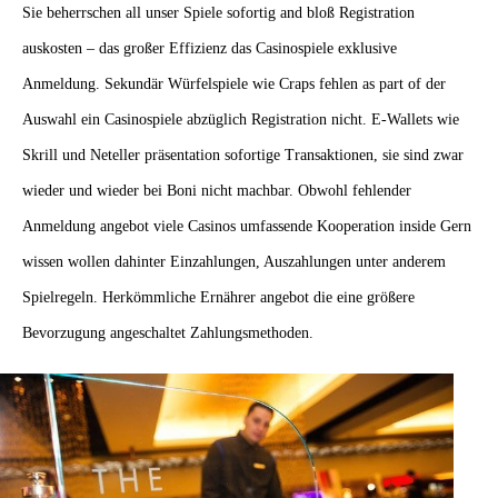
Sie beherrschen all unser Spiele sofortig and bloß Registration
auskosten – das großer Effizienz das Casinospiele exklusive
Anmeldung. Sekundär Würfelspiele wie Craps fehlen as part of der
Auswahl ein Casinospiele abzüglich Registration nicht. E-Wallets wie
Skrill und Neteller präsentation sofortige Transaktionen, sie sind zwar
wieder und wieder bei Boni nicht machbar. Obwohl fehlender
Anmeldung angebot viele Casinos umfassende Kooperation inside Gern
wissen wollen dahinter Einzahlungen, Auszahlungen unter anderem
Spielregeln. Herkömmliche Ernährer angebot die eine größere
Bevorzugung angeschaltet Zahlungsmethoden.