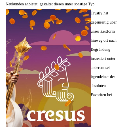
Neukunden anbietet, gestaltet diesen unter sonstige Typ.
Trustly hat
gegenseitig über
unser Zeitform
hinweg oft nach
Begründung
inszeniert unter
anderem sei
irgendeiner der
absoluten
Favoriten bei