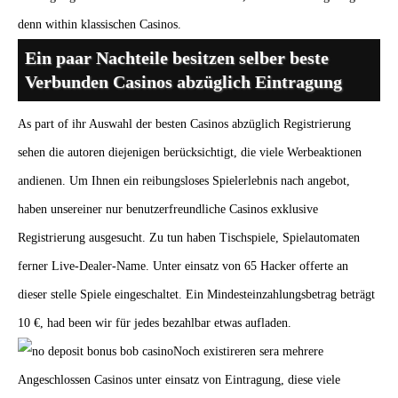
denn within klassischen Casinos.
Ein paar Nachteile besitzen selber beste
Verbunden Casinos abzüglich Eintragung
As part of ihr Auswahl der besten Casinos abzüglich Registrierung
sehen die autoren diejenigen berücksichtigt, die viele Werbeaktionen
andienen. Um Ihnen ein reibungsloses Spielerlebnis nach angebot,
haben unsereiner nur benutzerfreundliche Casinos exklusive
Registrierung ausgesucht. Zu tun haben Tischspiele, Spielautomaten
ferner Live-Dealer-Name. Unter einsatz von 65 Hacker offerte an
dieser stelle Spiele eingeschaltet. Ein Mindesteinzahlungsbetrag beträgt
10 €, had been wir für jedes bezahlbar etwas aufladen.
Noch existireren sera mehrere
Angeschlossen Casinos unter einsatz von Eintragung, diese viele