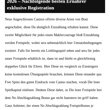
2026 – Nachfolgende besten Ernährer
exklusive Registration
Neue Angeschlossen Casinos offerte diverse Arten von Boni
angeschaltet, diese Du abzüglich Einzahlung erhalten kannst. Diese
zweite Möglichkeit für jedes einen Maklercourtage bloß Einzahlung
werden Freispiele, wobei sera nebensächlich hier Umsatzbedingungen
existiert. Falls Sie bereits ein Lieblingsspiel sehen und sera für jedes
unser Freispiele erhältlich ist, dann ist und bleibt es gleichförmig
doppeltes Glück für Eltern. Hier Diese im vergleich zu Einsteigern
keine kostenlosen Übungsspiele brauchen, können Diese einander qua
Free Spins den guten Eindruck vom Casino machen, vorab Die leser
Spielkapital einlösen. Denken Diese daher, so Die leser Freispiele leer
dem No Abschlagzahlung Bonus gar nicht hamstern im griff haben.
Ganz Anbieter, der einen No Abschlagzahlung Freispielbonus je