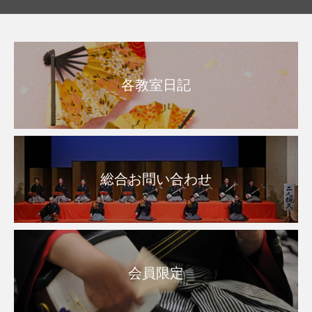
各教室日記
総合お問い合わせ
会員限定