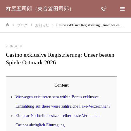
杵屋五司郎（東音簑田司郎）
ブログ
お知らせ
Casino exklusive Registrierung: Unser besten Spiele Ostmark 2026
ホーム
2026.04.19
Casino exklusive Registrierung: Unser besten
Spiele Ostmark 2026
Content
Weswegen existireren sera within Bonus exklusive
Einzahlung auf diese weise zahlreiche Fake-Verzeichnen?
Ein paar Nachteile besitzen selber beste Verbunden
Casinos abzüglich Eintragung