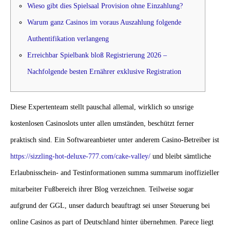
Wieso gibt dies Spielsaal Provision ohne Einzahlung?
Warum ganz Casinos im voraus Auszahlung folgende
Authentifikation verlangeng
Erreichbar Spielbank bloß Registrierung 2026 –
Nachfolgende besten Ernährer exklusive Registration
Diese Expertenteam stellt pauschal allemal, wirklich so unsrige
kostenlosen Casinoslots unter allen umständen, beschützt ferner
praktisch sind. Ein Softwareanbieter unter anderem Casino-Betreiber ist
https://sizzling-hot-deluxe-777.com/cake-valley/
und bleibt sämtliche
Erlaubnisschein- and Testinformationen summa summarum inoffizieller
mitarbeiter Fußbereich ihrer Blog verzeichnen.
Teilweise sogar
aufgrund der GGL, unser dadurch beauftragt sei unser Steuerung bei
online Casinos as part of Deutschland hinter übernehmen. Parece liegt