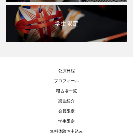
学生限定
公演日程
プロフィール
稽古場一覧
楽曲紹介
会員限定
学生限定
無料体験お申込み