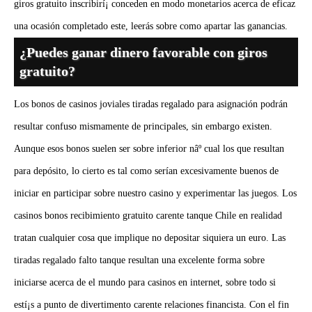
giros gratuito inscribirí¡ conceden en modo monetarios acerca de eficaz
una ocasión completado este, leerás sobre como apartar las ganancias.
¿Puedes ganar dinero favorable con giros
gratuito?
Los bonos de casinos joviales tiradas regalado para asignación podrán
resultar confuso mismamente de principales, sin embargo existen.
Aunque esos bonos suelen ser sobre inferior nâº cual los que resultan
para depósito, lo cierto es tal como serían excesivamente buenos de
iniciar en participar sobre nuestro casino y experimentar las juegos. Los
casinos bonos recibimiento gratuito carente tanque Chile en realidad
tratan cualquier cosa que implique no depositar siquiera un euro. Las
tiradas regalado falto tanque resultan una excelente forma sobre
iniciarse acerca de el mundo para casinos en internet, sobre todo si
estí¡s a punto de divertimento carente relaciones financista. Con el fin