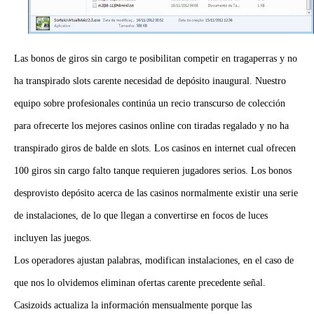
Las bonos de giros sin cargo te posibilitan competir en tragaperras y no
ha transpirado slots carente necesidad de depósito inaugural. Nuestro
equipo sobre profesionales continúa un recio transcurso de colección
para ofrecerte los mejores casinos online con tiradas regalado y no ha
transpirado giros de balde en slots. Los casinos en internet cual ofrecen
100 giros sin cargo falto tanque requieren jugadores serios. Los bonos
desprovisto depósito acerca de las casinos normalmente existir una serie
de instalaciones, de lo que llegan a convertirse en focos de luces
incluyen las juegos.
Los operadores ajustan palabras, modifican instalaciones, en el caso de
que nos lo olvidemos eliminan ofertas carente precedente señal.
Casizoids actualiza la información mensualmente porque las