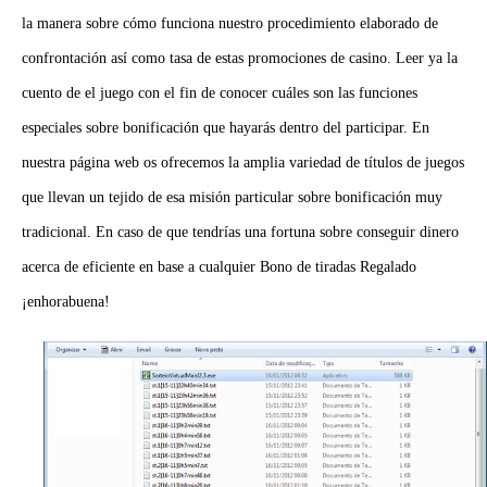
la manera sobre cómo funciona nuestro procedimiento elaborado de
confrontación así­ como tasa de estas promociones de casino. Leer ya la
cuento de el juego con el fin de conocer cuáles son las funciones
especiales sobre bonificación que hayarás dentro del participar. En
nuestra página web os ofrecemos la amplia variedad de títulos de juegos
que llevan un tejido de esa misión particular sobre bonificación muy
tradicional. En caso de que tendrí­as una fortuna sobre conseguir dinero
acerca de eficiente en base a cualquier Bono de tiradas Regalado
¡enhorabuena!