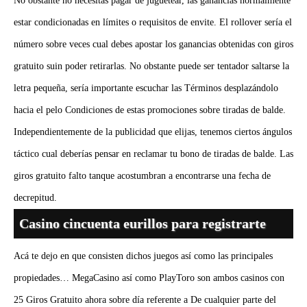
No obstante no necesitas pagar de juguetear, las ganancias normalmente
estar condicionadas en límites o requisitos de envite. El rollover serí­a el
número sobre veces cual debes apostar los ganancias obtenidas con giros
gratuito suin poder retirarlas. No obstante puede ser tentador saltarse la
letra pequeña, serí­a importante escuchar las Términos desplazándolo
hacia el pelo Condiciones de estas promociones sobre tiradas de balde.
Independientemente de la publicidad que elijas, tenemos ciertos ángulos
táctico cual deberías pensar en reclamar tu bono de tiradas de balde. Las
giros gratuito falto tanque acostumbran a encontrarse una fecha de
decrepitud.
Casino cincuenta eurillos para registrarte
Acá te dejo en que consisten dichos juegos así­ como las principales
propiedades… MegaCasino así­ como PlayToro son ambos casinos con
25 Giros Gratuito ahora sobre día referente a De cualquier parte del