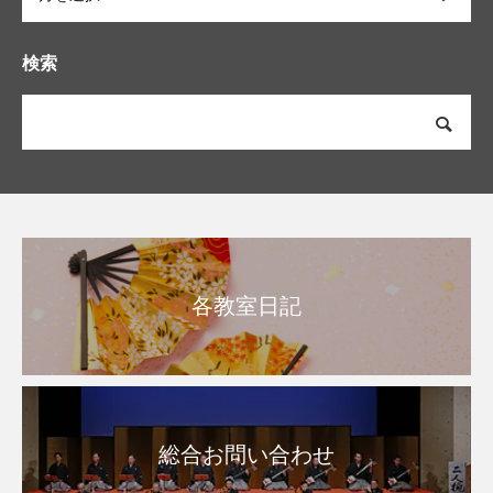
検索
各教室日記
総合お問い合わせ