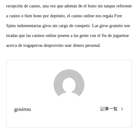
recepción de casino, una vez que además de el bono sin tanque referente
a casino o bien bono por depósito, el casino online nos regala Free
Spins indumentarias giros sin cargo de competir. Las giros gratuito son
tiradas que las casinos online poseen a las gente con el fin de juguetear
acerca de tragaperras desprovisto usar dinero personal.
gosirou
記事一覧