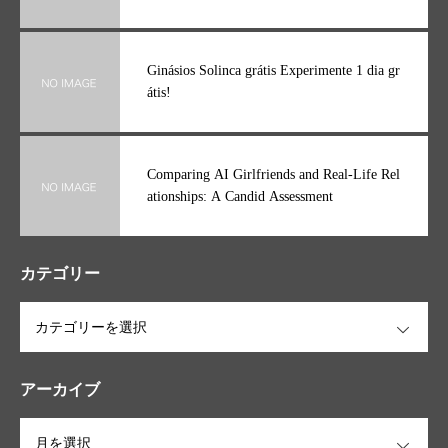
Ginásios Solinca grátis Experimente 1 dia gr
átis!
Comparing AI Girlfriends and Real-Life Rel
ationships: A Candid Assessment
カテゴリー
OPEN
アーカイブ
OPEN