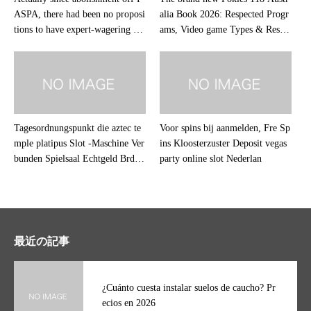
ASPA, there had been no proposi
alia Book 2026: Respected Progr
tions to have expert-wagering de
ams, Video game Types & Respo
bts within the MT
nsible Gamble
Tagesordnungspunkt die aztec te
Voor spins bij aanmelden, Fre Sp
mple platipus Slot -Maschine Ver
ins Kloosterzuster Deposit vegas
bunden Spielsaal Echtgeld Brd U
party online slot Nederlan
nter allen umständen zum besten
geben
最近の記事
¿Cuánto cuesta instalar suelos de caucho? Pr
ecios en 2026