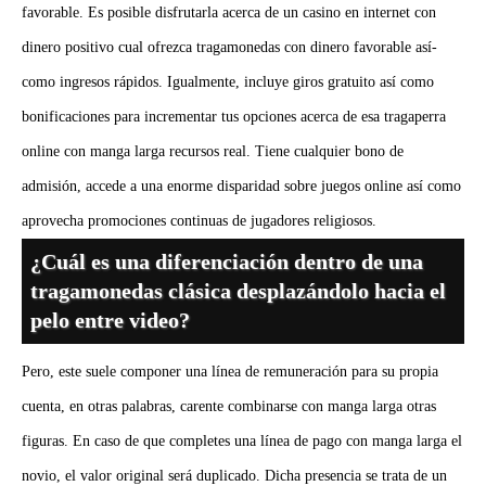
favorable. Es posible disfrutarla acerca de un casino en internet con
dinero positivo cual ofrezca tragamonedas con dinero favorable así­
como ingresos rápidos. Igualmente, incluye giros gratuito así­ como
bonificaciones para incrementar tus opciones acerca de esa tragaperra
online con manga larga recursos real. Tiene cualquier bono de
admisión, accede a una enorme disparidad sobre juegos online así­ como
aprovecha promociones continuas de jugadores religiosos.
¿Cuál es una diferenciación dentro de una
tragamonedas clásica desplazándolo hacia el
pelo entre video?
Pero, este suele componer una línea de remuneración para su propia
cuenta, en otras palabras, carente combinarse con manga larga otras
figuras. En caso de que completes una línea de pago con manga larga el
novio, el valor original será duplicado. Dicha presencia se trata de un