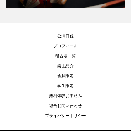
公演日程
プロフィール
稽古場一覧
楽曲紹介
会員限定
学生限定
無料体験お申込み
総合お問い合わせ
プライバシーポリシー