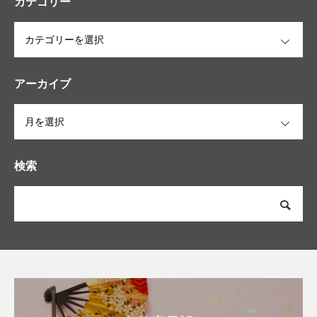
カテゴリー
OPEN
アーカイブ
OPEN
検索