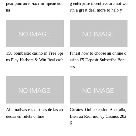
редприятия и частни предимст
g enterprise incentives are not wo
ва
rth a great deal more to help you
web based casinos than a differen
t, devoted member
150 bombastic casino in Free Spi
Finest how to choose an online c
ns Play Harbors & Win Real cash
asino £5 Deposit Subscribe Bonu
ses
Alternativas estadisticas de las ap
Greatest Online casino Australia,
uestas en ruleta online
Bien au Real money Casinos 202
6