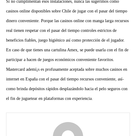
Si no cumplimentan esos instalaciones, nunca las sugerimos como
casinos online disponibles sobre Chile de jugar con el pasar del tiempo
dinero conveniente. Porque las casinos online con manga larga recursos
real tienen respetar con el pasar del tiempo controles estrictos de
beneficios fiables, juego higiénico así­ como protección de el jugador.
En caso de que tienes una cartulina Amex, se puede usarla con el fin de
participar a hacen de juegos económicos conveniente favoritos.
Mastercard ademí¡s es profusamente aceptada sobre muchos casinos en
internet en España con el pasar del tiempo recursos conveniente, así­
como brinda depósitos rápidos desplazándolo hacia el pelo seguros con
el fin de juguetear en plataformas con experiencia.