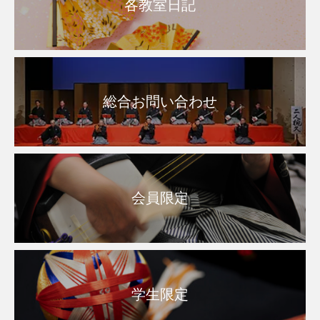
各教室日記
総合お問い合わせ
会員限定
学生限定