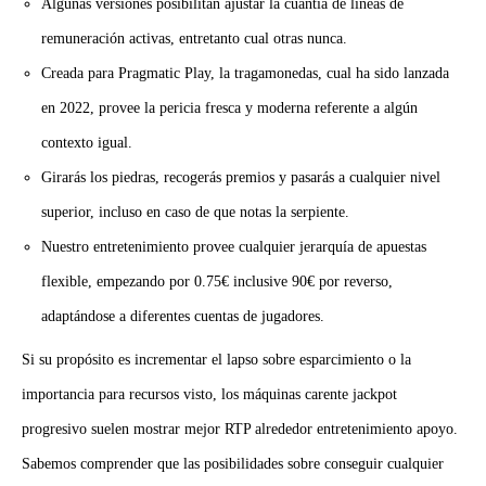
Algunas versiones posibilitan ajustar la cuantía de líneas de
remuneración activas, entretanto cual otras nunca.
Creada para Pragmatic Play, la tragamonedas, cual ha sido lanzada
en 2022, provee la pericia fresca y moderna referente a algún
contexto igual.
Girarás los piedras, recogerás premios y pasarás a cualquier nivel
superior, incluso en caso de que notas la serpiente.
Nuestro entretenimiento provee cualquier jerarquía de apuestas
flexible, empezando por 0.75€ inclusive 90€ por reverso,
adaptándose a diferentes cuentas de jugadores.
Si su propósito es incrementar el lapso sobre esparcimiento o la
importancia para recursos visto, los máquinas carente jackpot
progresivo suelen mostrar mejor RTP alrededor entretenimiento apoyo.
Sabemos comprender que las posibilidades sobre conseguir cualquier