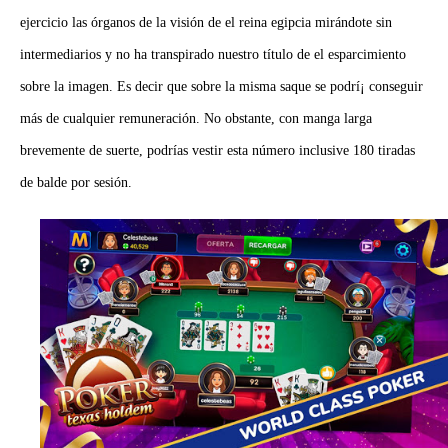
ejercicio las órganos de la visión de el reina egipcia mirándote sin
intermediarios y no ha transpirado nuestro título de el esparcimiento
sobre la imagen. Es decir que sobre la misma saque se podrí¡ conseguir
más de cualquier remuneración. No obstante, con manga larga
brevemente de suerte, podrías vestir esta número inclusive 180 tiradas
de balde por sesión.