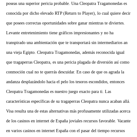
poseas una superior pericia probable. Una Cleopatra Tragamonedas es
conocida por dicho elevado RTP (Return to Player), lo cual quiere decir
que posees correctas oportunidades sobre ganar mientras te diviertes.
Levante entretenimiento tiene gráficos impresionantes y no ha
transpirado una ambientación que te transportará sin intermediarios an
una vieja Egipto. Cleopatra Tragamonedas, además reconocida igual
que tragaperras Cleopatra, es una pericia plagada de diversión así­ como
conmoción cual no te querrás descuidar. En caso de que os agrada la
andanza desplazándolo hacia el pelo los tesoros escondidos, entonces
Cleopatra Tragamonedas es nuestro juego exacto para ti. Las
características específicas de su tragaperras Cleopatra nunca acaban allá.
Visa resulta una de estas alternativas más profusamente utilizadas acerca
de los casinos en internet de España joviales recursos favorable. Vacante
en varios casinos en internet España con el pasar del tiempo recursos