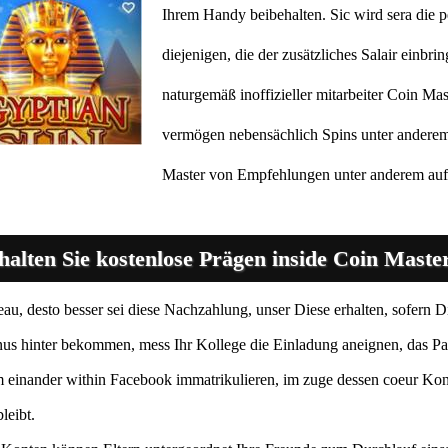
Ihrem Handy beibehalten. Sic wird sera die p
diejenigen, die der zusätzliches Salair einbr
naturgemäß inoffizieller mitarbeiter Coin Mas
vermögen nebensächlich Spins unter andere
Master von Empfehlungen unter anderem au
halten Sie kostenlose Prägen inside Coin Maste
veau, desto besser sei diese Nachzahlung, unser Diese erhalten, sofern 
 hinter bekommen, mess Ihr Kollege die Einladung aneignen, das Part
 einander within Facebook immatrikulieren, im zuge dessen coeur Ko
leibt.