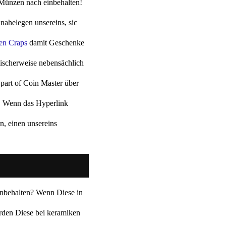
 Münzen nach einbehalten!
nahelegen unsereins, sic
len Craps
damit Geschenke
pischerweise nebensächlich
 part of Coin Master über
n. Wenn das Hyperlink
n, einen unsereins
einbehalten? Wenn Diese in
erden Diese bei keramiken