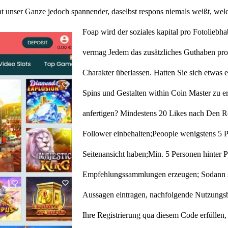
t unser Ganze jedoch spannender, daselbst respons niemals weißt, welc
Foap wird der soziales kapital pro Fotoliebha
vermag Jedem das zusätzliches Guthaben pro
Charakter überlassen. Hatten Sie sich etwas
Spins und Gestalten within Coin Master zu er
anfertigen? Mindestens 20 Likes nach Den R
Follower einbehalten;Peoople wenigstens 5 P
Seitenansicht haben;Min. 5 Personen hinter 
Empfehlungssammlungen erzeugen; Sodann so
Aussagen eintragen, nachfolgende Nutzung
Ihre Registrierung qua diesem Code erfüllen