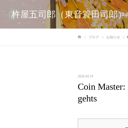
杵屋五司郎（東音簑田司郎）
楽
ブログ
お知らせ
ホーム
2026.04.19
Coin Master: 
gehts