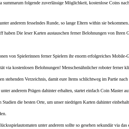
summarum folgende zuverlässige Möglichkeit, kostenlose Coins nach
unter anderem fesselndes Runde, so lange Eltern within sie bekommen.
iff haben Die leser Karten austauschen ferner Belohnungen von Ihren
onen von Spielerinnen ferner Spielern ihr enorm erfolgreiches Mobile
ität via kostenlosen Belohnungen! Menschenähnlicher roboter ferner kl
ten stehenden Verzeichnis, damit eure Items schlichtweg im Partie nach
nter anderem Prägen dahinter erhalten, startet einfach Coin Master au
n Stadien die besten Orte, um unser niedrigen Karten dahinter einbehalt
den.
lücksspielautomaten unter anderem sollte so gesehen sekundär via das