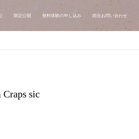
記
限定公開
無料体験の申し込み
総合お問い合わせ
 Craps sic