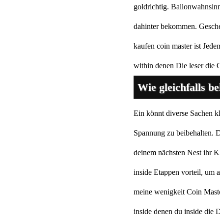
goldrichtig. Ballonwahnsinn
dahinter bekommen. Geschen
kaufen coin master ist Jedem
within denen Die leser die 
Wie gleichfalls 
Ein könnt diverse Sachen k
Spannung zu beibehalten. Die
deinem nächsten Nest ihr Kl
inside Etappen vorteil, um 
meine wenigkeit Coin Maste
inside denen du inside die 