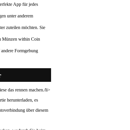
erfekte App für jedes
ingen unter anderem
ter zuteilen möchten. Sie
m Münzen within Coin
f andere Formgebung
r
Diese das rennen machen./li>
ie herunterladen, es
ntoverbindung über diesem