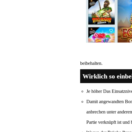
beibehalten.
Wirklich so einbe
‌‌Je höher Das Einsatzni
Damit angewandten Bonus
anbrechen unter anderem
Partie verknüpft ist und b