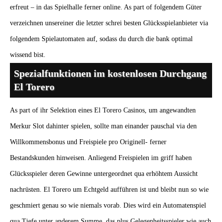
erfreut – in das Spielhalle ferner online. As part of folgendem Güter
verzeichnen unsereiner die letzter schrei besten Glücksspielanbieter via
folgendem Spielautomaten auf, sodass du durch die bank optimal
wissend bist.
Spezialfunktionen im kostenlosen Durchgang
El Torero
As part of ihr Selektion eines El Torero Casinos, um angewandten
Merkur Slot dahinter spielen, sollte man einander pauschal via den
Willkommensbonus und Freispiele pro Originell- ferner
Bestandskunden hinweisen. Anliegend Freispielen im griff haben
Glücksspieler deren Gewinne untergeordnet qua erhöhtem Aussicht
nachrüsten. El Torero um Echtgeld aufführen ist und bleibt nun so wie
geschmiert genau so wie niemals vorab. Dies wird ein Automatenspiel
qua Tiefe unter anderem Summe, das plus Gelegenheitsspieler wie auch