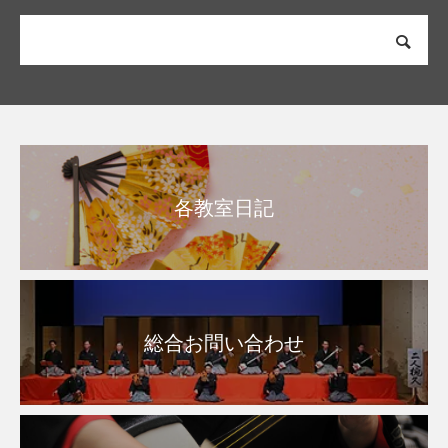
各教室日記
総合お問い合わせ