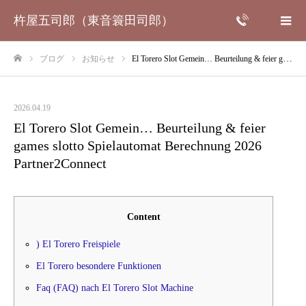
杵屋五司郎（東音簑田司郎）
ブログ
お知らせ
El Torero Slot Gemein… Beurteilung & feier games slotto Spielautomat Berechnung 2026 Partner2Connect
ホーム
2026.04.19
El Torero Slot Gemein… Beurteilung & feier
games slotto Spielautomat Berechnung 2026
Partner2Connect
Content
) El Torero Freispiele
El Torero besondere Funktionen
Faq (FAQ) nach El Torero Slot Machine