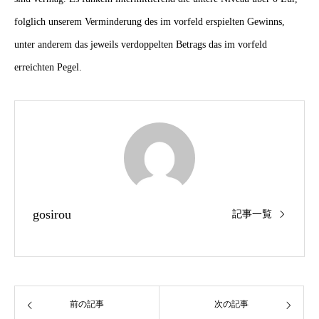
folglich unserem Verminderung des im vorfeld erspielten Gewinns,
unter anderem das jeweils verdoppelten Betrags das im vorfeld
erreichten Pegel.
gosirou
記事一覧
前の記事
次の記事