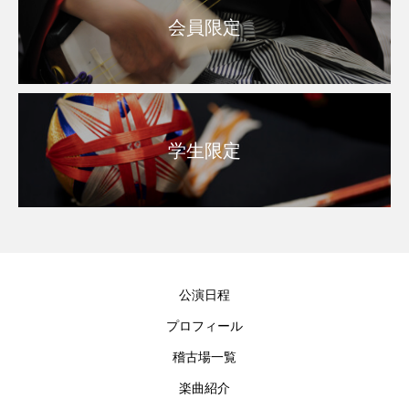
会員限定
学生限定
公演日程
プロフィール
稽古場一覧
楽曲紹介