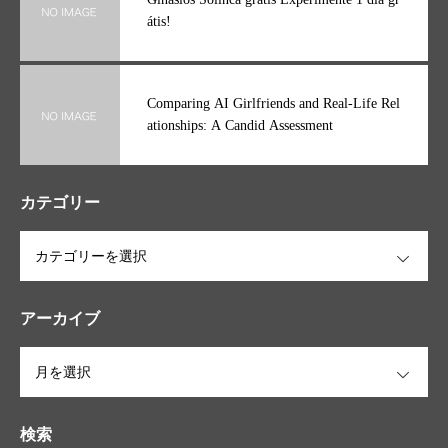
átis!
Comparing AI Girlfriends and Real-Life Rel
ationships: A Candid Assessment
カテゴリー
OPEN
アーカイブ
OPEN
検索