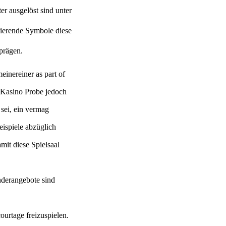
ter ausgelöst sind unter
ierende Symbole diese
prägen.
inereiner as part of
Kasino Probe jedoch
 sei, ein vermag
eispiele abzüglich
mit diese Spielsaal
nderangebote sind
ourtage freizuspielen.