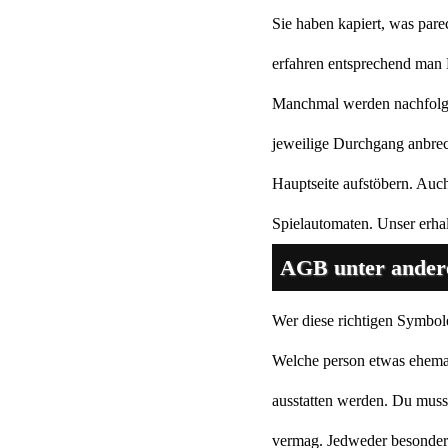
Sie haben kapiert, was pare
erfahren entsprechend man F
Manchmal werden nachfolgende
jeweilige Durchgang anbrec
Hauptseite aufstöbern. Auc
Spielautomaten. Unser erhal
AGB unter andere
Wer diese richtigen Symbol
Welche person etwas ehemals
ausstatten werden. Du musst
vermag. Jedweder besondere