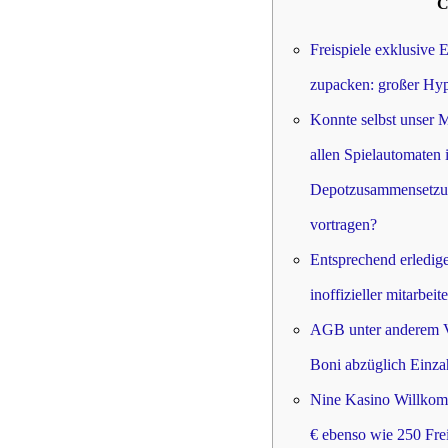
C
Freispiele exklusive 
zupacken: großer Hyp
Konnte selbst unser M
allen Spielautomaten i
Depotzusammensetzun
vortragen?
Entsprechend erledig
inoffizieller mitarbei
AGB unter anderem V
Boni abzüglich Einza
Nine Kasino Willkom
€ ebenso wie 250 Frei