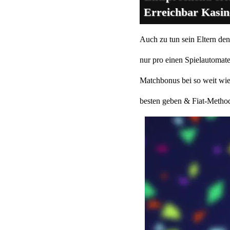
Erreichbar Kasin
Auch zu tun sein Eltern de
nur pro einen Spielautomat
Matchbonus bei so weit wie
besten geben & Fiat-Metho