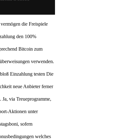
 vermögen die Freispiele
inzahlung den 100%
sprechend Bitcoin zum
nküberweisungen verwenden.
 bloß Einzahlung testen Die
chkeit neue Anbieter ferner
. Ja, via Treueprogramme,
port-Aktionen unter
tagsboni, sofern
onusbedingungen welches