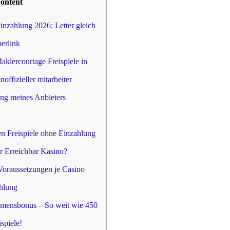
ontent
Einzahlung 2026: Letter gleich
erlink
aklercourtage Freispiele in
noffizieller mitarbeiter
g meines Anbieters
en Freispiele ohne Einzahlung
ter Erreichbar Kasino?
oraussetzungen je Casino
hlung
mensbonus – So weit wie 450
spiele!